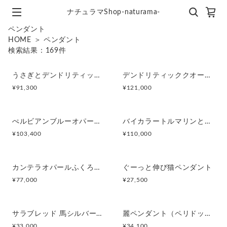
ナチュラマShop-naturama-
ペンダント
HOME
＞
ペンダント
検索結果：
169
件
うさぎとデンドリティックアゲートペンダント
デンドリティッククオーツとお座り白猫ペンダント
¥
91,300
¥
121,000
ぺルビアンブルーオパール 猫と鳥ペンダントブローチ
バイカラートルマリンと振り向くおしゃべり三毛猫のペンダント
¥
103,400
¥
110,000
カンテラオパールふくろうペンダント
ぐーっと伸び猫ペンダント
¥
77,000
¥
27,500
サラブレッド 馬シルバーペンダント
麗ペンダント（ペリドット＆ルビー）／SILVER
¥
33,000
¥
34,100