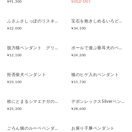
¥
91,300
SOLD OUT
ふさふさしっぽのリスネックレス Silver925 (ゴールドカラー)
宝石を抱きしめるいろどり三毛猫ペンダント 天然石,シェルと水晶
¥
22,000
¥
34,100
脱力猫ペンダント グリ（マットゴールド）
ボールで遊ぶ垂耳犬のペンダント 淡水パール ゴールド
¥
12,100
¥
24,200
拒否柴犬ペンダント
猫のヒゲ入れペンダント
¥
23,100
¥
15,730
枝にとまるシマエナガのペンダント
デボンレックスSilverペンダント
¥
25,300
¥
28,600
ごろん猫のルーペペンダント
お座り子豚ペンダント