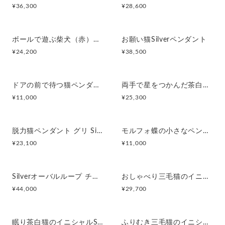
¥
36,300
¥
28,600
ボールで遊ぶ柴犬（赤）のネックレス
お願い猫Silverペンダント
¥
24,200
¥
38,500
ドアの前で待つ猫ペンダント
両手で星をつかんだ茶白猫ペンダント
¥
11,000
¥
25,300
脱力猫ペンダント グリ Silver
モルフォ蝶の小さなペンダント
¥
23,100
¥
11,000
Silverオーバルループ チェーンネックレス
おしゃべり三毛猫のイニシャルSilverペンダントS
¥
44,000
¥
29,700
眠り茶白猫のイニシャルSilverペンダントA
ふりむき三毛猫のイニシャルSilverペンダントW