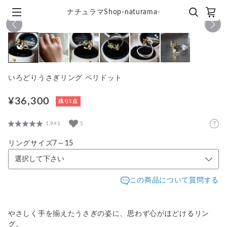
ナチュラマShop-naturama-
1
/
6
いろどりうさぎリング ペリドット
¥36,300
残り1点
1,941
5
リングサイズ7～15
この商品について質問する
やさしく手を揃えたうさぎの姿に、思わず心がほどけるリン
グ。