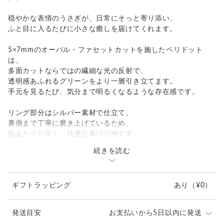
穏やかな表情のうさぎが、日常にそっと寄り添い、
ふと目に入るたびに小さな癒しを届けてくれます。
5×7mmのオーバル・ファセットカットを施したペリドット
は、
多面カットならではの繊細な光の反射で、
透明感あふれるグリーンをより一層引き立てます。
手元を見るたび、気分まで明るくなるような存在感です。
リング部分はシルバー素材で仕立て、
裏側まで丁寧に磨き上げているため、
指あたりが良く、快適な着け心地です。
続きを読む
可愛らしさと上品さを兼ね備えた、
大人のためのアニマルリングです。
ギフトラッピング
あり
（¥0）
【商品仕様】
・素材: SILVER925 / ペリドット
・石サイズ: 5×7mm（オーバル・ファセットカット）
発送目安
お支払いから5日以内に発送
・リング厚み：約1.3mm