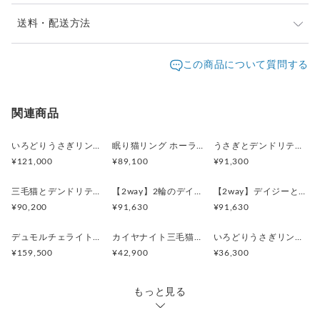
・うさぎサイズ：12.7mm（手先〜耳先）
・重量: 約4g
※ご購入前に作品の「サイズ」や「素材」を十分にご確
送料・配送方法
・対応サイズ: 7号〜15号（フリーサイズ）
認頂きますようお願い致します。
発送元地域：
※画面上と実物では色が異なって見える場合がありま
京都府
海外発送：
可能
この商品について質問する
す。ご不明な点がありましたら、お問い合わせくださ
追跡／補
追加送
配送方法
送料
い。
償
料
※土日祝は休業日となりますのでお問合せや発送は翌営
日本国内は送料無料
○
／
○
¥0
¥0
関連商品
業日より順次行います。
海外配送（EMS/国際eパケット/国際小
大陸
○
／
○
¥0〜
いろどりうさぎリング アンデシンラブラドライト
眠り猫リング ホーランダイトインアメシスト
うさぎとデンドリティックアゲートペンダント
包）
別
¥121,000
¥89,100
¥91,300
三毛猫とデンドリティッククオーツのリング
【2way】2輪のデイジーとうさぎの庭園 ブローチペンダントトップ（デンドリティックアゲート）
【2way】デイジーとうさぎの庭園 ブローチペンダントトップ（デンドリティックアゲート）
¥90,200
¥91,630
¥91,630
デュモルチェライトインクォーツ茶白猫リング
カイヤナイト三毛猫リング
いろどりうさぎリング ブルートパーズ
¥159,500
¥42,900
¥36,300
もっと見る