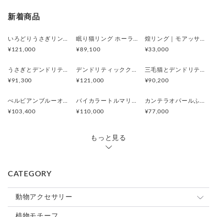
新着商品
いろどりうさぎリング アンデシンラブラドライト
眠り猫リング ホーランダイトインアメシスト
煌リング｜モアッサナイト×天然石のシルバーリング（ブルートパーズ ペリドット アメシスト）
¥121,000
¥89,100
¥33,000
うさぎとデンドリティックアゲートペンダント
デンドリティッククオーツとお座り白猫ペンダント
三毛猫とデンドリティッククオーツのリング
¥91,300
¥121,000
¥90,200
ぺルビアンブルーオパール 猫と鳥ペンダントブローチ
バイカラートルマリンと振り向くおしゃべり三毛猫のペンダント
カンテラオパールふくろうペンダント
¥103,400
¥110,000
¥77,000
もっと見る
CATEGORY
動物アクセサリー
猫
植物モチーフ