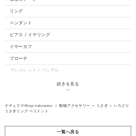
犬
リング
うさぎ
ペンダント
鳥、インコ、文鳥
ピアス / イヤリング
パンダ、馬、熊、豚、亀その他
イヤーカフ
モルフォ蝶
ブローチ
ブレスレット / バングル
ルーペ / メガネチェーン / その他
続きを見る
天然石ジュエリー1点もの
リング
チェーンネックレス
ナチュラマShop-naturama-
＞
動物アクセサリー
＞
うさぎ
＞
いろどり
うさぎリング ペリドット
ペンダント
帯留め
ブローチ
リングゲージ
一覧へ戻る