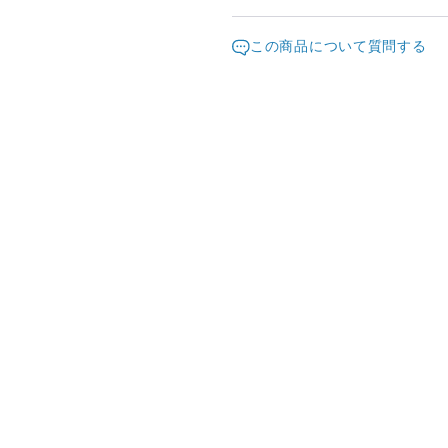
ますようお願い致します。
発送元地域：
※画面上と実物では色が異な
京都府
海外
この商品について質問する
明な点がありましたら、お問
配送方法
※土日祝は休業日となります
り順次行います。
日本国内は送料無料
海外配送（EMS/国際eパケット/