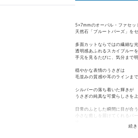
って見える場合があります。ご不
発送：
可能
い合わせください。
追跡／補償
送料
追加送料
のでお問合せや発送は翌営業日よ
5×7mmのオーバル・ファセ
天然石「ブルートパーズ」を
○
／
○
¥0
¥0
多面カットならではの繊細な
国際小包）
○
／
○
大陸別
¥0〜
透明感あふれるスカイブルー
手元を見るたびに、気分まで
穏やかな表情のうさぎは
毛並みの質感や耳のラインま
シルバーの落ち着いた輝きが
うさぎの純真な可愛らしさを
日常のふとした瞬間に目が合
小さな癒しを届けてくれるパ
す。
続き
リング部分は裏側まで一点一