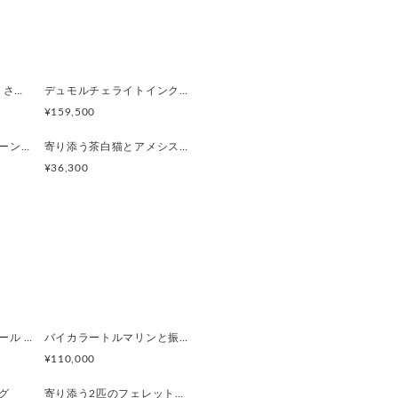
が滑らかで
け心地。
馴染みます。
【2way】デイジーとうさぎの庭園 ブローチペンダントトップ（デンドリティックアゲート）
デュモルチェライトインクォーツ茶白猫リング
¥159,500
ートパーズ
レインボームーンストーン三毛猫リング
寄り添う茶白猫とアメシストのシルバーリング
バル・ファセットカット）
¥36,300
手先〜耳先）
フリーサイズ）
ぺルビアンブルーオパール 猫と鳥ペンダントブローチ
バイカラートルマリンと振り向くおしゃべり三毛猫のペンダント
¥110,000
グ
寄り添う2匹のフェレットリング