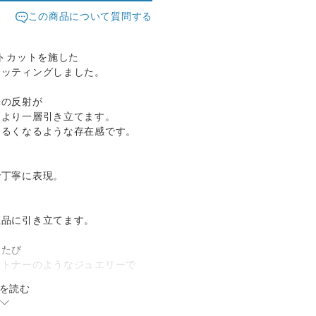
この商品について質問する
ットカットを施した
セッティングしました。
光の反射が
をより一層引き立てます。
明るくなるような存在感です。
で丁寧に表現。
上品に引き立てます。
うたび
ートナーのようなジュエリーで
を読む
点丁寧に