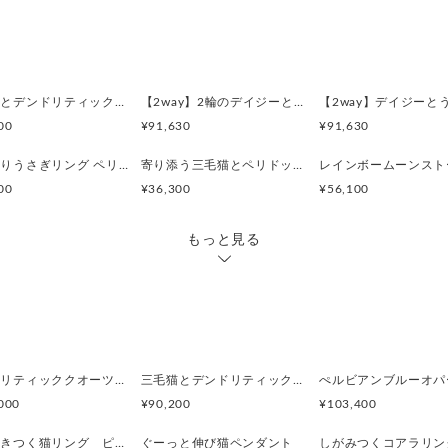
磨き上げているため指あたり
一日中つけていても快適な着
約4gと軽やかで、指にすっと
三毛猫とデンドリティッククオーツのリング
【2way】2輪のデイジーとうさぎの庭園 ブローチペンダントトップ（デンドリティックアゲート）
00
¥91,630
¥91,630
【商品仕様】
・素材: SILVER925 / ブル
いろどりうさぎリング ペリドット
寄り添う三毛猫とペリドットのシルバーリング
・石サイズ: 5×7mm（オー
00
¥36,300
¥56,100
・リング厚み：約1.3mm
・うさぎサイズ：12.7mm（
もっと見る
・重量: 約4g
・対応サイズ: 7号〜15号（
デンドリティッククオーツとお座り白猫ペンダント
三毛猫とデンドリティッククオーツのリング
000
¥90,200
¥103,400
指に巻きつく猫リング ピクシー
ぐーっと伸び猫ペンダント
しがみつくコアラリン