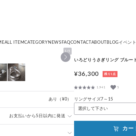
ME
ALL ITEM
CATEGORY
NEWS
FAQ
CONTACT
ABOUT
BLOG
イベン
1
/
5
いろどりうさぎリング ブルー
¥36,300
残り1点
1,941
5
あり
（¥0）
リングサイズ7～15
お支払いから5日以内に発送
カー
」や「素材」を十分にご確認頂き