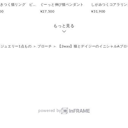
【仕様】
指に巻きつく猫リング ピクシー
ぐーっと伸び猫ペンダント
しがみつくコアラリン
素材： SILVER
00
¥27,500
¥31,900
サイズ： 縦 23.5mm / 横 23.
重量： 約9.6g
付属品： オリジナル取り外し
もっと見る
別売）
石ジュエリー1点もの
＞
ブローチ
＞
【2way】猫とデイジーのイニシャルAブロ
powered by