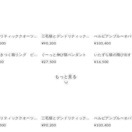
手仕事ならではの創意工夫を
■ シーンに合わせて選べる2w
ブローチとしてお使いいただ
ペンダント用の金具が邪魔に
取り外し可能な専用のネック
デンドリティッククオーツとお座り白猫ペンダント
三毛猫とデンドリティッククオーツのリング
000
¥90,200
¥103,400
ブローチ時：金具を外すこと
しいシルエットに。
指に巻きつく猫リング ピクシー
ぐーっと伸び猫ペンダント
00
¥27,500
¥16,500
ペンダント時：専用パーツを
レスに早変わりします。
もっと見る
■ 緻密な描写と確かな存在感
デイジーの花びら一枚から
猫の生き生きとした表情まで
約9.6gのしっかりとした重量
一生ものにふさわしい満足感
デンドリティッククオーツとお座り白猫ペンダント
三毛猫とデンドリティッククオーツのリング
000
¥90,200
¥103,400