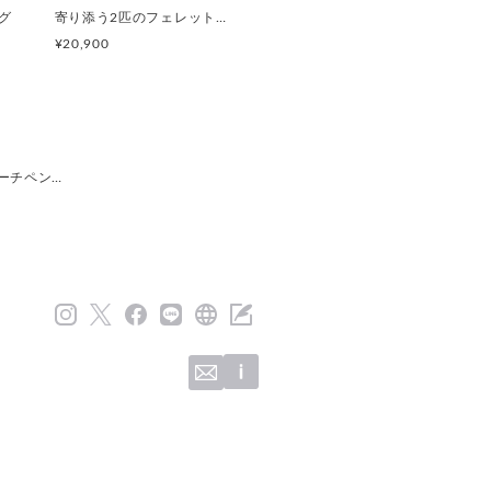
グ
寄り添う2匹のフェレットリング
¥20,900
0mm
可能ペンダントパーツ（チェーン
ーチペン…