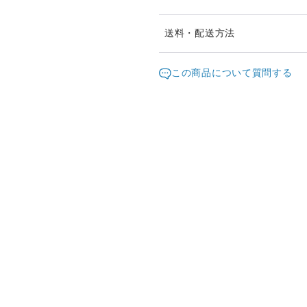
※ご購入前に作品の「サイズ
送料・配送方法
ますようお願い致します。
発送元地域：
※画面上と実物では色が異な
京都府
海外
この商品について質問する
明な点がありましたら、お問
配送方法
※土日祝は休業日となります
り順次行います。
宅急便（ヤマト）
※他サイトや店頭でも販売し
ていない場合がございます。
海外配送（EMS/国際eパケット/
せていただきますことをご了