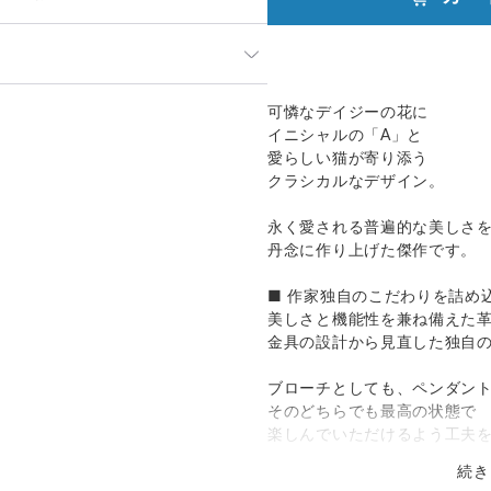
」や「素材」を十分にご確認頂き
って見える場合があります。ご不
発送：
可能
可憐なデイジーの花に
い合わせください。
イニシャルの「A」と
追跡／補償
送料
追加送料
のでお問合せや発送は翌営業日よ
愛らしい猫が寄り添う
クラシカルなデザイン。
○
／
○
地域別
¥0〜
ておりますため、在庫が更新され
その場合キャンセルのご連絡をさ
永く愛される普遍的な美しさ
国際小包）
○
／
○
大陸別
¥0〜
承ください。
丹念に作り上げた傑作です。
■ 作家独自のこだわりを詰め
美しさと機能性を兼ね備えた
金具の設計から見直した独自
ブローチとしても、ペンダン
そのどちらでも最高の状態で
楽しんでいただけるよう工夫
続き
既製品にはない