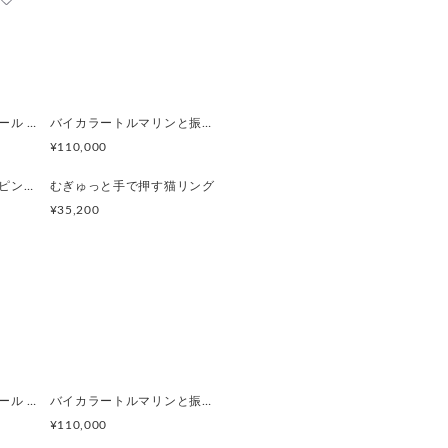
感じていただけたら幸いです。
ay仕様
く際
ならないよう
レスパーツを開発しました。
ぺルビアンブルーオパール 猫と鳥ペンダントブローチ
バイカラートルマリンと振り向くおしゃべり三毛猫のペンダント
¥110,000
で、服のラインにピタッと沿う美
いたずら猫の飛び出すピンブローチ
むぎゅっと手で押す猫リング
¥35,200
通すだけで、安定感のあるネック
緻密に描写。
感は
を与えてくれます。
ぺルビアンブルーオパール 猫と鳥ペンダントブローチ
バイカラートルマリンと振り向くおしゃべり三毛猫のペンダント
¥110,000