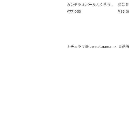
カンテラオパールふくろうペンダント
¥77,000
¥33,0
ナチュラマShop-naturama-
＞
天然