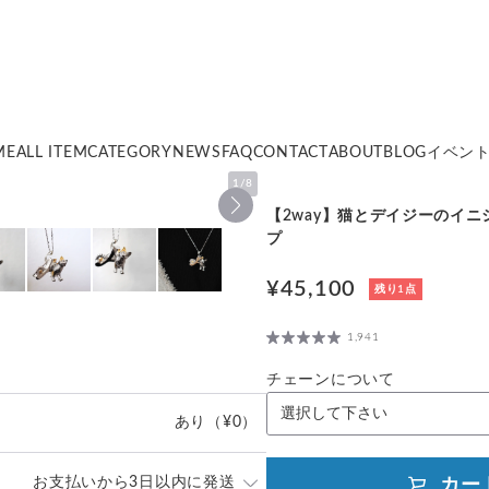
ME
ALL ITEM
CATEGORY
NEWS
FAQ
CONTACT
ABOUT
BLOG
イベン
1
/
8
【2way】猫とデイジーのイ
プ
¥45,100
残り1点
1,941
チェーンについて
あり
（¥0）
お支払いから3日以内に発送
カー