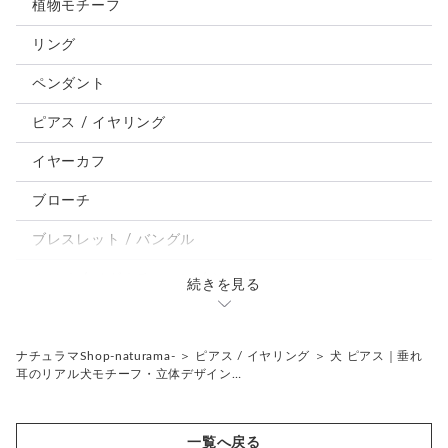
猫
植物モチーフ
犬
リング
うさぎ
ペンダント
鳥、インコ、文鳥
ピアス / イヤリング
パンダ、馬、熊、豚、亀その他
イヤーカフ
モルフォ蝶
ブローチ
ブレスレット / バングル
ルーペ / メガネチェーン / その他
続きを見る
天然石ジュエリー1点もの
リング
チェーンネックレス
ナチュラマShop-naturama-
＞
ピアス / イヤリング
＞
犬 ピアス｜垂れ
耳のリアル犬モチーフ・立体デザイン…
ペンダント
帯留め
ブローチ
リングゲージ
一覧へ戻る