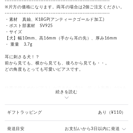
--------------------------------------------------------------
※片方の価格になります。両耳の場合は2個ご注文ください。
--------------------------------------------------------------
・素材 真鍮、K18GP(アンティークゴールド加工)
・ポスト部素材 SV925
・サイズ
【犬】幅10mm、高16mm（手から耳の先）、厚み16mm
・ 重量 3.7g
耳に刺さる犬！？
前から見ても、横から見ても、後ろから見ても・・。
どの角度もとっても可愛いピアスです。
仕事で控えめなピアスしかできない方は、前（上半身）だけを
続きを読む
着けても可愛いのです。
ポイントは肉球。しっかりと彫り込んでおきました。
力の抜けた伸びた体が脱力感満載です！
ギフトラッピング
あり
（¥110）
アンティークゴールド色は、より毛並みに立体感があります♪
【真鍮アクセサリーについて】
発送目安
お支払いから3日以内に発送
使いこんでいくうちに色の変化を楽しめるアンティークアクセ