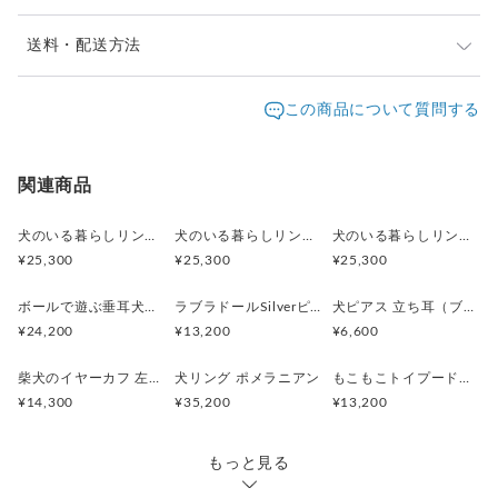
サリー。真鍮にゴールド（K18）コーティングを施しておりま
すので、少しずつ深まっていく落ち着いた色味がより肌になじ
※ご購入前に作品の「サイズ」や「素材」を十分にご確
送料・配送方法
んできます♪
認頂きますようお願い致します。
夏場や体質によって汗がメッキ層にしみこみ、変色が早まる場
発送元地域：
※画面上と実物では色が異なって見える場合がありま
京都府
海外発送：
可能
この商品について質問する
合もございます。着用後は付着した汗を流すために、さっと水
す。ご不明な点がありましたら、お問い合わせくださ
追跡／補
追加送
洗いしていただければ変色はかなり防ぐことが出来ます。
配送方法
送料
い。
償
料
※土日祝は休業日となりますのでお問合せや発送は翌営
犬モチーフのピアスをお探しの方へ。
日本国内は送料無料
○
／
○
¥0
¥0
関連商品
業日より順次行います。
「犬 ピアス」「動物アクセサリー」などのキーワードで探し
※他サイトや店頭でも販売しておりますため、在庫が更
海外配送（EMS/国際eパケット/国際小
大陸
ている方にもおすすめのアイテムです。
○
／
○
¥0〜
新されていない場合がございます。その場合制作に少し
犬のいる暮らしリング 街角お散歩シュナウザー
犬のいる暮らしリング ボール遊びコーギー
犬のいる暮らしリング 穴掘りダックスフント
包）
別
お時間いただきますことをご了承ください。
¥25,300
¥25,300
¥25,300
リアルな造形と遊び心のあるデザインで、
他にはない個性的な犬アクセサリーとして人気です。
ボールで遊ぶ垂耳犬のペンダント 淡水パール ゴールド
ラブラドールSilverピアス 片耳 黒ラブ 白ラブ
犬ピアス 立ち耳（ブラック）片耳
¥24,200
¥13,200
¥6,600
柴犬のイヤーカフ 左耳用
犬リング ポメラニアン
もこもこトイプードルSilverピアス 片耳
¥14,300
¥35,200
¥13,200
もっと見る