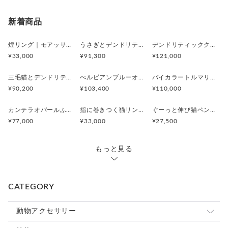
新着商品
煌リング｜モアッサナイト×天然石のシルバーリング（ブルートパーズ ペリドット アメシスト）
うさぎとデンドリティックアゲートペンダント
デンドリティッククオーツとお座り白猫ペンダント
¥33,000
¥91,300
¥121,000
三毛猫とデンドリティッククオーツのリング
ぺルビアンブルーオパール 猫と鳥ペンダントブローチ
バイカラートルマリンと振り向くおしゃべり三毛猫のペンダント
¥90,200
¥103,400
¥110,000
カンテラオパールふくろうペンダント
指に巻きつく猫リング ピクシー
ぐーっと伸び猫ペンダント
¥77,000
¥33,000
¥27,500
もっと見る
CATEGORY
動物アクセサリー