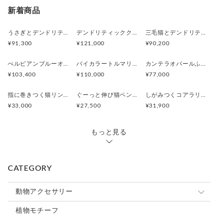
新着商品
うさぎとデンドリティックアゲートペンダント
デンドリティッククオーツとお座り白猫ペンダント
三毛猫とデンドリティッククオーツのリング
¥91,300
¥121,000
¥90,200
ぺルビアンブルーオパール 猫と鳥ペンダントブローチ
バイカラートルマリンと振り向くおしゃべり三毛猫のペンダント
カンテラオパールふくろうペンダント
¥103,400
¥110,000
¥77,000
指に巻きつく猫リング ピクシー
ぐーっと伸び猫ペンダント
しがみつくコアラリング
¥33,000
¥27,500
¥31,900
もっと見る
CATEGORY
動物アクセサリー
猫
植物モチーフ