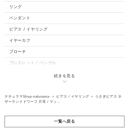
犬
リング
うさぎ
ペンダント
鳥、インコ、文鳥
ピアス / イヤリング
パンダ、馬、熊、豚、亀その他
イヤーカフ
モルフォ蝶
ブローチ
ブレスレット / バングル
ルーペ / メガネチェーン / その他
続きを見る
天然石ジュエリー1点もの
リング
チェーンネックレス
ナチュラマShop-naturama-
＞
ピアス / イヤリング
＞
うさぎピアス ネ
ザーランドドワーフ 片耳 / マッ…
ペンダント
帯留め
ブローチ
リングゲージ
一覧へ戻る