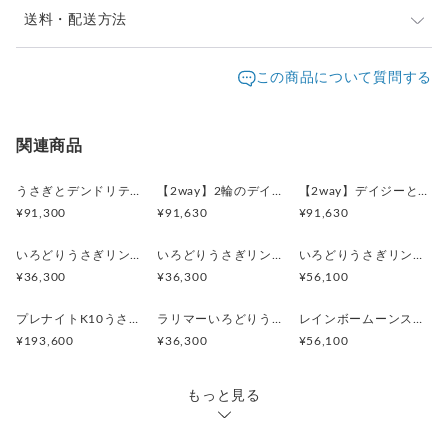
部:silver925
※ご購入前に作品の「サイズ」や「素材」を十分にご確
送料・配送方法
・サイズ 縦19.3mm（耳の先〜かかとまで） 横8.2mm(一番太
認頂きますようお願い致します。
いお尻部分)
発送元地域：
※画面上と実物では色が異なって見える場合がありま
京都府
海外発送：
可能
この商品について質問する
・重量3.7g
す。ご不明な点がありましたら、お問い合わせくださ
追跡／補
追加送
※1個の価格です。ペアでご注文の際は、2個でお買い求めくだ
配送方法
送料
い。
償
料
さい。
※土日祝は休業日となりますのでお問合せや発送は翌営
日本国内は送料無料
○
／
○
¥0
¥0
関連商品
業日より順次行います。
※他サイトや店頭でも販売しておりますため、在庫が更
海外配送（EMS/国際eパケット/国際小
大陸
○
／
○
¥0〜
新されていない場合がございます。その場合制作に少し
うさぎとデンドリティックアゲートペンダント
【2way】2輪のデイジーとうさぎの庭園 ブローチペンダントトップ（デンドリティックアゲート）
【2way】デイジーとうさぎの庭園 ブローチペンダントトップ（デンドリティックアゲート）
包）
別
お時間いただきますことをご了承ください。
¥91,300
¥91,630
¥91,630
いろどりうさぎリング ブルートパーズ
いろどりうさぎリング ペリドット
いろどりうさぎリング インカローズ2.85ct
¥36,300
¥36,300
¥56,100
プレナイトK10うさぎリング 11号
ラリマーいろどりうさぎリング
レインボームーンストーンいろどりうさぎリング
¥193,600
¥36,300
¥56,100
もっと見る