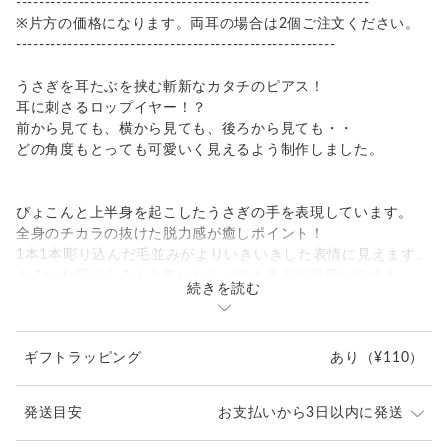
--------------------------------------------------------------
※片方の価格になります。両耳の場合は2個ご注文ください。
--------------------------------------------------------
うさぎを耳たぶを挟む斬新なカタチのピアス！
耳に刺さるロップイヤー！？
前から見ても、横から見ても、後ろから見ても・・
どの角度もとっても可愛いく見えるよう制作しました。
ぴょこんと上半身を起こしたうさぎの手を表現しています。
全身のチカラの抜けた脱力感が癒しポイント！
1本1本彫り込んだ毛並みがよりいきいきした表情に見えます。
まるいお尻にくるんと巻いたしっぽも本当に可愛いです♪
続きを読む
仕事で控えめなピアスしかできない方は、
ギフトラッピング
あり
（¥110）
前（上半身）だけを着けても可愛いのです。
発送目安
お支払いから3日以内に発送
--------------------------------------------------------------
・素材 brass / RP（マットシルバー仕上げ） ポスト