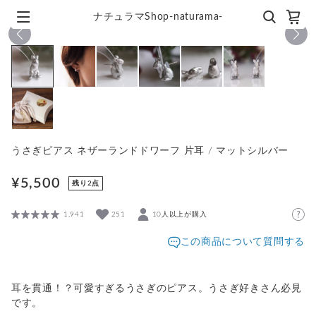
ナチュラマShop-naturama-
1
/
7
うさぎピアス ネザーランドドワーフ 片耳 / マットシルバー
¥5,500
残り2点
1,941
251
10人以上が購入
この商品について質問する
耳を貫通！？可愛すぎるうさぎのピアス。うさぎ好きさん必見
です。