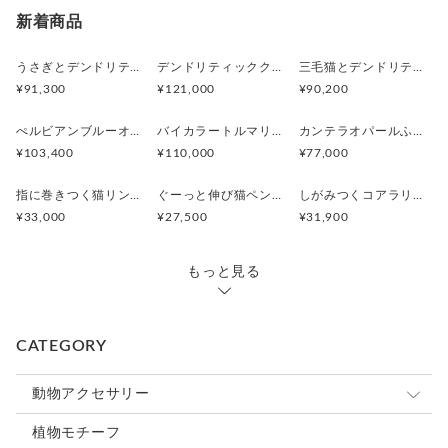
新着商品
うさぎとデンドリティックアゲートペンダント
デンドリティッククオーツとお座り白猫ペンダント
三毛猫とデンドリティッククオーツのリング
¥91,300
¥121,000
¥90,200
ぺルビアンブルーオパール 猫と鳥ペンダントブローチ
バイカラートルマリンと振り向くおしゃべり三毛猫のペンダント
カンテラオパールふくろうペンダント
¥103,400
¥110,000
¥77,000
指に巻きつく猫リング ピクシー
ぐーっと伸び猫ペンダント
しがみつくコアラリング
¥33,000
¥27,500
¥31,900
もっと見る
CATEGORY
動物アクセサリー
猫
植物モチーフ