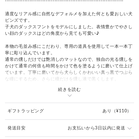
-------------------------------------------------------------------
適度なリアル感に自然なデフォルメを加えた何とも愛おしい犬
ピンズです。
子犬のダックスフントをモデルにしました。表情豊かでやさし
い顔のダックスはどの角度から見ても可愛い♪
本物の毛並み感にこだわり、専用の道具を使用して一本一本丁
寧に彫り込んでいます。
通常の燻しだけでは艶消しのマットなので、独自の光る燻しを
かけて通常の何倍も時間をかけて色を塗るように磨いて仕上げ
ています。丁寧に磨いてから犬らしくかわいい真っ黒でつぶら
な瞳にするため、さらに瞳だけを燻し液で黒くします。
続きを読む
犬らしいしっかりとした肉球もポイント。
裏はできるだけ着けやすいよう加工しています。
ギフトラッピング
あり
（¥110）
男性へのプレゼントとしてもおすすめ。
発送目安
お支払いから3日以内に発送