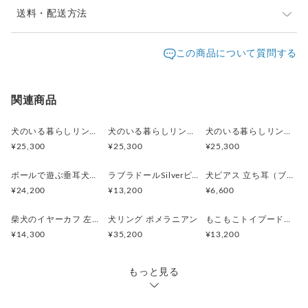
※ご購入前に作品の「サイズ」や「素材」を十分にご確
送料・配送方法
認頂きますようお願い致します。
発送元地域：
※画面上と実物では色が異なって見える場合がありま
京都府
海外発送：
可能
この商品について質問する
す。ご不明な点がありましたら、お問い合わせくださ
追跡／補
追加送
配送方法
送料
い。
償
料
※土日祝は休業日となりますのでお問合せや発送は翌営
日本国内は送料無料
○
／
○
¥0
¥0
関連商品
業日より順次行います。
※他サイトや店頭でも販売しておりますため、在庫が更
海外配送（EMS/国際eパケット/国際小
大陸
○
／
○
¥0〜
新されていない場合がございます。その場合制作に少し
犬のいる暮らしリング 街角お散歩シュナウザー
犬のいる暮らしリング ボール遊びコーギー
犬のいる暮らしリング 穴掘りダックスフント
包）
別
お時間いただきますことをご了承ください。
¥25,300
¥25,300
¥25,300
ボールで遊ぶ垂耳犬のペンダント 淡水パール ゴールド
ラブラドールSilverピアス 片耳 黒ラブ 白ラブ
犬ピアス 立ち耳（ブラック）片耳
¥24,200
¥13,200
¥6,600
柴犬のイヤーカフ 左耳用
犬リング ポメラニアン
もこもこトイプードルSilverピアス 片耳
¥14,300
¥35,200
¥13,200
もっと見る