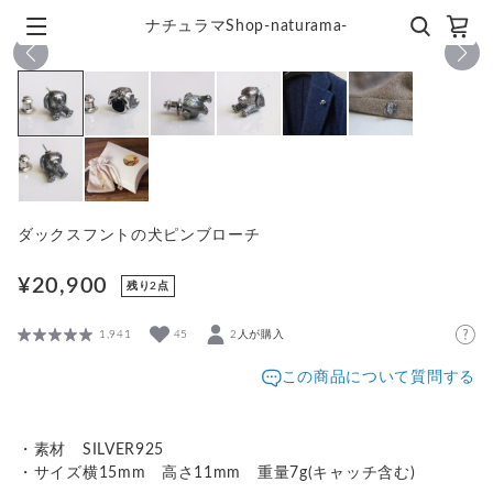
ナチュラマShop-naturama-
1
/
8
ダックスフントの犬ピンブローチ
¥20,900
残り2点
1,941
45
2人が購入
この商品について質問する
・素材 SILVER925
・サイズ横15mm 高さ11mm 重量7g(キャッチ含む)