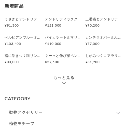
新着商品
うさぎとデンドリティックアゲートペンダント
デンドリティッククオーツとお座り白猫ペンダント
三毛猫とデンドリティッククオーツのリング
¥91,300
¥121,000
¥90,200
ぺルビアンブルーオパール 猫と鳥ペンダントブローチ
バイカラートルマリンと振り向くおしゃべり三毛猫のペンダント
カンテラオパールふくろうペンダント
¥103,400
¥110,000
¥77,000
指に巻きつく猫リング ピクシー
ぐーっと伸び猫ペンダント
しがみつくコアラリング
¥33,000
¥27,500
¥31,900
もっと見る
CATEGORY
動物アクセサリー
猫
植物モチーフ