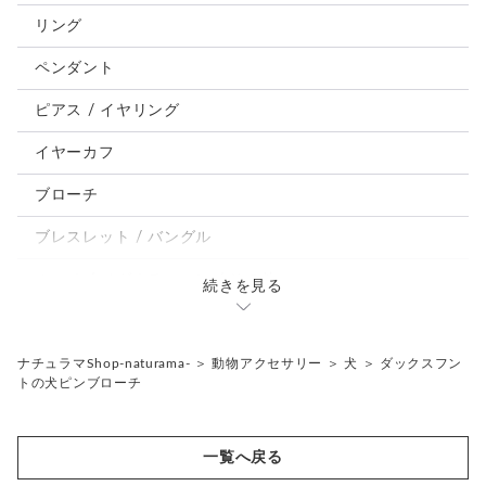
犬
リング
うさぎ
ペンダント
鳥、インコ、文鳥
ピアス / イヤリング
パンダ、馬、熊、豚、亀その他
イヤーカフ
モルフォ蝶
ブローチ
ブレスレット / バングル
ルーペ / メガネチェーン / その他
続きを見る
天然石ジュエリー1点もの
リング
チェーンネックレス
ナチュラマShop-naturama-
＞
動物アクセサリー
＞
犬
＞
ダックスフン
トの犬ピンブローチ
ペンダント
帯留め
ブローチ
リングゲージ
一覧へ戻る