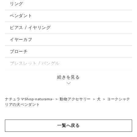
犬
リング
うさぎ
ペンダント
鳥、インコ、文鳥
ピアス / イヤリング
パンダ、馬、熊、豚、亀その他
イヤーカフ
モルフォ蝶
ブローチ
ブレスレット / バングル
ルーペ / メガネチェーン / その他
続きを見る
天然石ジュエリー1点もの
リング
チェーンネックレス
ナチュラマShop-naturama-
＞
動物アクセサリー
＞
犬
＞
ヨークシャテ
リアの犬ペンダント
ペンダント
帯留め
ブローチ
リングゲージ
一覧へ戻る
帯留め