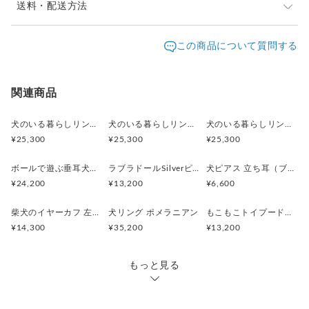
※ご購入前に作品の「サイズ」や「素材」を十分にご確
送料・配送方法
認頂きますようお願い致します。
発送元地域：
※画面上と実物では色が異なって見える場合がありま
京都府
海外発送：
可能
この商品について質問する
す。ご不明な点がありましたら、お問い合わせくださ
追跡／補
追加送
配送方法
送料
い。
償
料
※土日祝は休業日となりますのでお問合せや発送は翌営
日本国内は送料無料
○
／
○
¥0
¥0
関連商品
業日より順次行います。
※他サイトや店頭でも販売しておりますため、在庫が更
海外配送（EMS/国際eパケット/国際小
大陸
○
／
○
¥0〜
新されていない場合がございます。その場合制作に少し
犬のいる暮らしリング 街角お散歩シュナウザー
犬のいる暮らしリング ボール遊びコーギー
犬のいる暮らしリング 穴掘りダックスフント
包）
別
お時間いただきますことをご了承ください。
¥25,300
¥25,300
¥25,300
ボールで遊ぶ垂耳犬のペンダント 淡水パール ゴールド
ラブラドールSilverピアス 片耳 黒ラブ 白ラブ
犬ピアス 立ち耳（ブラック）片耳
¥24,200
¥13,200
¥6,600
柴犬のイヤーカフ 左耳用
犬リング ポメラニアン
もこもこトイプードルSilverピアス 片耳
¥14,300
¥35,200
¥13,200
もっと見る