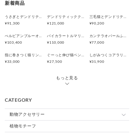
新着商品
うさぎとデンドリティックアゲートペンダント
デンドリティッククオーツとお座り白猫ペンダント
三毛猫とデンドリティッククオーツのリング
¥91,300
¥121,000
¥90,200
ぺルビアンブルーオパール 猫と鳥ペンダントブローチ
バイカラートルマリンと振り向くおしゃべり三毛猫のペンダント
カンテラオパールふくろうペンダント
¥103,400
¥110,000
¥77,000
指に巻きつく猫リング ピクシー
ぐーっと伸び猫ペンダント
しがみつくコアラリング
¥33,000
¥27,500
¥31,900
もっと見る
CATEGORY
動物アクセサリー
猫
植物モチーフ