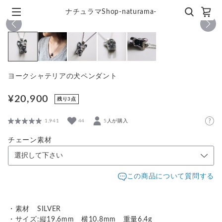
ナチュラマShop-naturama-
1
/
5
ヨークシャテリアの犬ペンダント
¥20,900
残り3点
1,941
44
5人が購入
チェーン素材
この商品について質問する
・素材 SILVER
・サイズ:縦19.6mm 横10.8mm 重量6.4g