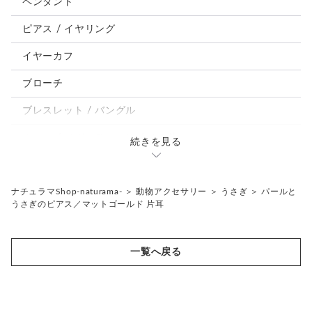
ペンダント
鳥、インコ、文鳥
ピアス / イヤリング
パンダ、馬、熊、豚、亀その他
イヤーカフ
モルフォ蝶
ブローチ
ブレスレット / バングル
ルーペ / メガネチェーン / その他
続きを見る
天然石ジュエリー1点もの
リング
チェーンネックレス
ナチュラマShop-naturama-
＞
動物アクセサリー
＞
うさぎ
＞
パールと
うさぎのピアス／マットゴールド 片耳
ペンダント
帯留め
ブローチ
リングゲージ
一覧へ戻る
帯留め