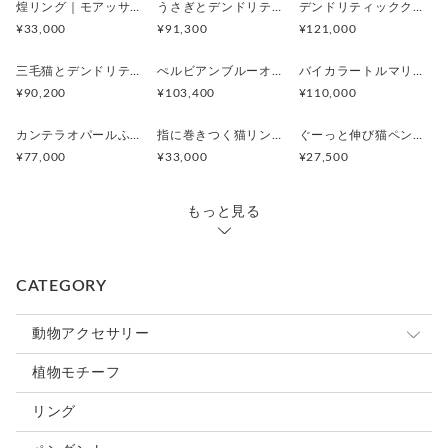
煌リング｜モアッサナイト×天然石のシルバーリング（ブルートパーズ ペリドット アメシスト）
うさぎとデンドリティックアゲートペンダント
デンドリティッククオーツとお座り白猫ペンダント
¥33,000
¥91,300
¥121,000
三毛猫とデンドリティッククオーツのリング
ぺルビアンブルーオパール 猫と鳥ペンダントブローチ
バイカラートルマリンと振り向くおしゃべり三毛猫のペンダント
¥90,200
¥103,400
¥110,000
カンテラオパールふくろうペンダント
指に巻きつく猫リング ピクシー
ぐーっと伸び猫ペンダント
¥77,000
¥33,000
¥27,500
もっと見る
CATEGORY
動物アクセサリー
猫
植物モチーフ
犬
リング
うさぎ