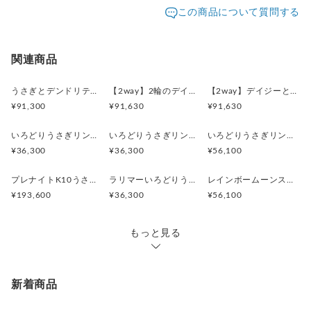
発送元地域：
※画面上と実物では色が異なって見える場合がありま
京都府
海外発送：
可能
この商品について質問する
す。ご不明な点がありましたら、お問い合わせくださ
追跡／補
追加送
配送方法
送料
い。
償
料
※土日祝は休業日となりますのでお問合せや発送は翌営
日本国内は送料無料
○
／
○
¥0
¥0
関連商品
業日より順次行います。
※他サイトや店頭でも販売しておりますため、在庫が更
海外配送（EMS/国際eパケット/国際小
大陸
○
／
○
¥0〜
新されていない場合がございます。その場合制作に少し
うさぎとデンドリティックアゲートペンダント
【2way】2輪のデイジーとうさぎの庭園 ブローチペンダントトップ（デンドリティックアゲート）
【2way】デイジーとうさぎの庭園 ブローチペンダントトップ（デンドリティックアゲート）
包）
別
お時間いただきますことをご了承ください。
¥91,300
¥91,630
¥91,630
いろどりうさぎリング ブルートパーズ
いろどりうさぎリング ペリドット
いろどりうさぎリング インカローズ2.85ct
¥36,300
¥36,300
¥56,100
プレナイトK10うさぎリング 11号
ラリマーいろどりうさぎリング
レインボームーンストーンいろどりうさぎリング
¥193,600
¥36,300
¥56,100
もっと見る
新着商品