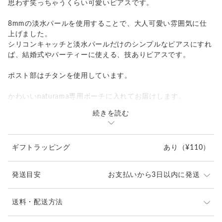
思わず笑っちゃうくらい可愛いピアスです。
8mmの淡水パールを使用することで、大人可愛い雰囲気に仕
上げました。
シリコンキャッチと淡水パールだけのシンプルなピアスにすれ
ば、結婚式やパーティーに使える、技ありピアスです。
ポスト部はチタンを使用しています。
かわいいnaturama専用ポーチに入れてお届けします。
続きを読む
※こちらの商品は、1個の価格です。ペアでご注文の際は、2個
でお買い求めください。パールのうさぎピアスとのセットでも
可愛いです?
ギフトラッピング
あり
（¥110）
・素材 真鍮、K18GP(マットゴールド加工) / 淡水パール
・ポスト部素材 チタン
発送目安
お支払いから3日以内に発送
・サイズ
【うさぎ】幅8mm、高さ9mm（手から耳の先）、厚み 8mm
【パール】縦横8ｍｍ、厚み6ｍｍ
※ご購入前に作品の「サイズ」や「素材」を十分にご確
送料・配送方法
・ 重量 2.2g
認頂きますようお願い致します。
--------------------------------------------------------------