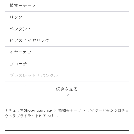
猫
植物モチーフ
犬
リング
うさぎ
ペンダント
鳥、インコ、文鳥
ピアス / イヤリング
パンダ、馬、熊、豚、亀その他
イヤーカフ
モルフォ蝶
ブローチ
ブレスレット / バングル
ルーペ / メガネチェーン / その他
続きを見る
天然石ジュエリー1点もの
リング
チェーンネックレス
ナチュラマShop-naturama-
＞
植物モチーフ
＞
デイジーとモンシロチョ
ウのラブラドライトピアス(片…
ペンダント
帯留め
ブローチ
リングゲージ