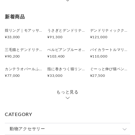
新着商品
煌リング｜モアッサナイト×天然石のシルバーリング（ブルートパーズ ペリドット アメシスト）
うさぎとデンドリティックアゲートペンダント
デンドリティッククオーツとお座り白猫ペンダント
¥33,000
¥91,300
¥121,000
三毛猫とデンドリティッククオーツのリング
ぺルビアンブルーオパール 猫と鳥ペンダントブローチ
バイカラートルマリンと振り向くおしゃべり三毛猫のペンダント
¥90,200
¥103,400
¥110,000
カンテラオパールふくろうペンダント
指に巻きつく猫リング ピクシー
ぐーっと伸び猫ペンダント
¥77,000
¥33,000
¥27,500
もっと見る
CATEGORY
動物アクセサリー