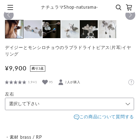
ナチュラマShop-naturama-
1
/
6
デイジーとモンシロチョウのラブラドライトピアス(片耳)イヤ
リング
¥9,900
残り2点
1,941
95
2人が購入
左右
この商品について質問する
・素材 brass / RP