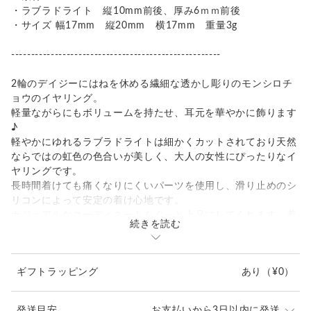
・ラブラドライト 縦10mm前後、厚み6ｍｍ前後
・サイズ 幅17mm 縦20mm 横17mm 重量3g
-----------------------------------------------------
2輪のデイジーにはねを休める繊細な透かし彫りのモンシロチ
ョウのイヤリング。
軽量ながらにもボリュームを持たせ、耳元を華やかに飾ります
♪
軽やかにゆれるラブラドライトは細かくカットされており天然
ならではの虹色の色合いが美しく、大人の女性にぴったりなイ
ヤリングです。
長時間着けても痛くなりにくいパーツを使用し、滑り止めのシ
リコンによって安定の着け心地です。
カジュアルなコーディネートをぐっと上品にしてくれます。着
続きを読む
物や浴衣にもとてもよく合います。
左耳用と右耳用がございます。
ギフトラッピング
あり
（¥0）
片耳ご希望の方は「右」「左」を選択してください。
真鍮にメッキをコーティングしているため、多少の色味違いが
ございます。
発送目安
お支払いから3日以内に発送