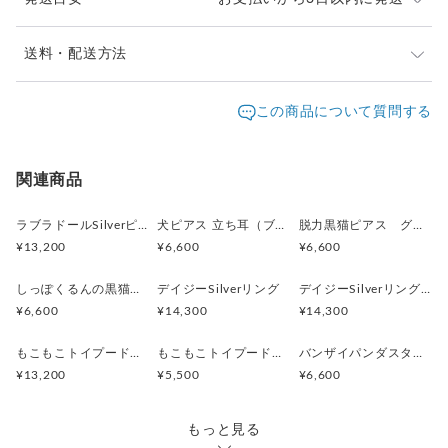
お悩みの方は色を揃えさせていただきますので両耳でのご注文
をお勧めします。
※ご購入前に作品の「サイズ」や「素材」を十分にご確
送料・配送方法
認頂きますようお願い致します。
発送元地域：
※画面上と実物では色が異なって見える場合がありま
京都府
海外発送：
可能
この商品について質問する
す。ご不明な点がありましたら、お問い合わせくださ
追跡／補
追加送
配送方法
送料
い。
償
料
※土日祝は休業日となりますのでお問合せや発送は翌営
日本国内は送料無料
○
／
○
¥0
¥0
関連商品
業日より順次行います。
※他サイトや店頭でも販売しておりますため、在庫が更
海外配送（EMS/国際eパケット/国際小
大陸
○
／
○
¥0〜
新されていない場合がございます。その場合制作に少し
ラブラドールSilverピアス 片耳 黒ラブ 白ラブ
犬ピアス 立ち耳（ブラック）片耳
脱力黒猫ピアス グリ（ブラック）片耳
包）
別
お時間いただきますことをご了承ください。
¥13,200
¥6,600
¥6,600
しっぽくるんの黒猫ピアス ラテュ（ブラック） 片耳
デイジーSilverリング
デイジーSilverリング 9号
¥6,600
¥14,300
¥14,300
もこもこトイプードルSilverピアス 片耳
もこもこトイプードルピアス 片耳
バンザイパンダスタッドピアス 片耳
¥13,200
¥5,500
¥6,600
もっと見る