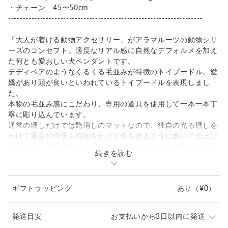
・チェーン 45〜50cm
-------------------------------------------------------------------
「大人が着ける動物アクセサリー」がアラマルーツの動物シリ
ーズのコンセプト。適度なリアル感に自然なデフォルメを加え
た何とも愛おしい犬ペンダントです。
テディベアのようなくるくる毛並みが特徴のトイプードル。愛
嬌があり頭が良いといわれているトイプードルを表現しまし
た。
本物の毛並み感にこだわり、専用の道具を使用して一本一本丁
寧に彫り込んでいます。
通常の燻しだけでは艶消しのマットなので、独自の光る燻しを
かけて通常の何倍も時間をかけて色を塗るように磨いて仕上げ
ています。丁寧に磨いてから犬らしくかわいい真っ黒でつぶら
続きを読む
な瞳にするため、さらに瞳だけを燻し液で黒くします。
男女兼用でお使いいただけます。
ギフトラッピング
あり
（¥0）
発送目安
お支払いから3日以内に発送