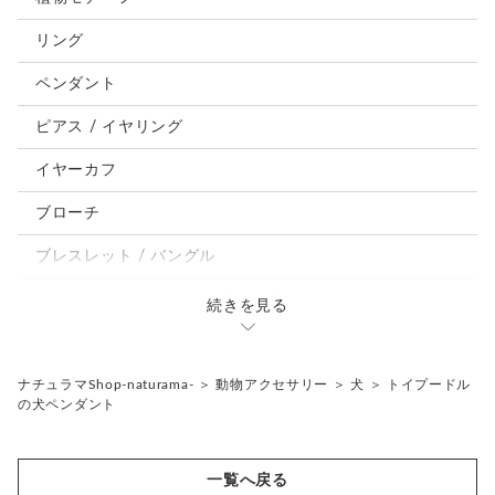
犬
リング
うさぎ
ペンダント
鳥、インコ、文鳥
ピアス / イヤリング
パンダ、馬、熊、豚、亀その他
イヤーカフ
モルフォ蝶
ブローチ
ブレスレット / バングル
ルーペ / メガネチェーン / その他
続きを見る
天然石ジュエリー1点もの
リング
チェーンネックレス
ナチュラマShop-naturama-
＞
動物アクセサリー
＞
犬
＞
トイプードル
の犬ペンダント
ペンダント
帯留め
ブローチ
リングゲージ
一覧へ戻る