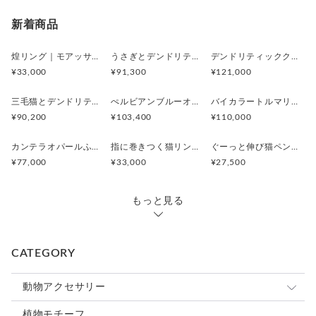
新着商品
煌リング｜モアッサナイト×天然石のシルバーリング（ブルートパーズ ペリドット アメシスト）
うさぎとデンドリティックアゲートペンダント
デンドリティッククオーツとお座り白猫ペンダント
¥33,000
¥91,300
¥121,000
三毛猫とデンドリティッククオーツのリング
ぺルビアンブルーオパール 猫と鳥ペンダントブローチ
バイカラートルマリンと振り向くおしゃべり三毛猫のペンダント
¥90,200
¥103,400
¥110,000
カンテラオパールふくろうペンダント
指に巻きつく猫リング ピクシー
ぐーっと伸び猫ペンダント
¥77,000
¥33,000
¥27,500
もっと見る
CATEGORY
動物アクセサリー
猫
植物モチーフ