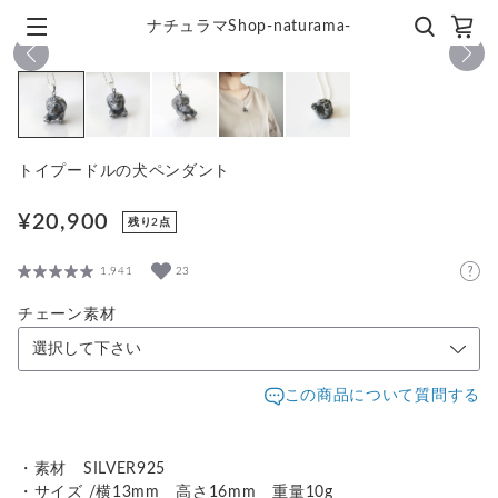
ナチュラマShop-naturama-
1
/
5
トイプードルの犬ペンダント
¥20,900
残り2点
1,941
23
チェーン素材
この商品について質問する
・素材 SILVER925
・サイズ /横13mm 高さ16mm 重量10g