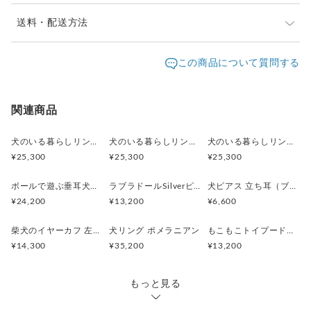
※ご購入前に作品の「サイズ」や「素材」を十分にご確
送料・配送方法
認頂きますようお願い致します。
発送元地域：
※画面上と実物では色が異なって見える場合がありま
京都府
海外発送：
可能
この商品について質問する
す。ご不明な点がありましたら、お問い合わせくださ
追跡／補
追加送
配送方法
送料
い。
償
料
※土日祝は休業日となりますのでお問合せや発送は翌営
日本国内は送料無料
○
／
○
¥0
¥0
関連商品
業日より順次行います。
※他サイトや店頭でも販売しておりますため、在庫が更
海外配送（EMS/国際eパケット/国際小
大陸
○
／
○
¥0〜
新されていない場合がございます。その場合制作に少し
犬のいる暮らしリング 街角お散歩シュナウザー
犬のいる暮らしリング ボール遊びコーギー
犬のいる暮らしリング 穴掘りダックスフント
包）
別
お時間いただきますことをご了承ください。
¥25,300
¥25,300
¥25,300
ボールで遊ぶ垂耳犬のペンダント 淡水パール ゴールド
ラブラドールSilverピアス 片耳 黒ラブ 白ラブ
犬ピアス 立ち耳（ブラック）片耳
¥24,200
¥13,200
¥6,600
柴犬のイヤーカフ 左耳用
犬リング ポメラニアン
もこもこトイプードルSilverピアス 片耳
¥14,300
¥35,200
¥13,200
もっと見る