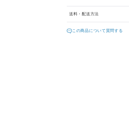
※ご購入前に作品の「サイズ
送料・配送方法
ますようお願い致します。
発送元地域：
※画面上と実物では色が異な
京都府
海外
この商品について質問する
明な点がありましたら、お問
配送方法
※土日祝は休業日となります
り順次行います。
日本国内は送料無料
※他サイトや店頭でも販売し
ていない場合がございます。
海外配送（EMS/国際eパケット/
きますことをご了承ください