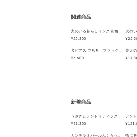
関連商品
犬のいる暮らしリング 街角お散歩シュナウザー
¥25,300
¥25,3
犬ピアス 立ち耳（ブラック）片耳
柴犬の
¥6,600
¥14,3
新着商品
うさぎとデンドリティックアゲートペンダント
¥91,300
¥121,
カンテラオパールふくろうペンダント