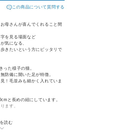
この商品について質問する
なお母さんが喜んでくれること間
い字を見る場面など
間が気になる、
ち歩きたいという方にピッタリで
きった様子の猫。
、無防備に開いた足が特徴。
必見！毛並みも細かく入れていま
0cmと長めの紐にしています。
なります。
を読む
ーンに取り付ける輪）はお手持ち
よう大きめの設定です。