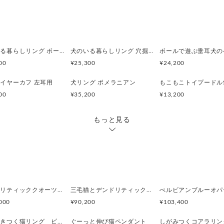
そのままプレゼントにもでき
スにお入れしてお届けします
猫好きのお母さんへ。母の日に
犬のいる暮らしリング ボール遊びコーギー
犬のいる暮らしリング 穴掘りダックスフント
ご自宅用でケースよりポーチ
00
¥25,300
¥24,200
入ください。
イヤーカフ 左耳用
犬リング ポメラニアン
-----------------------------
00
¥35,200
¥13,200
素材 Silver925 ,ガラスルー
サイズ 縦3.4mm 横3.3mm
もっと見る
重量 20.4g
紐の長さ 70cm
【チェーンの素材がお選びい
◆ Silver925チェーン
シルバーならではの
デンドリティッククオーツとお座り白猫ペンダント
三毛猫とデンドリティッククオーツのリング
上品で深みのある輝きが魅力
000
¥90,200
¥103,400
本物のジュエリー感を
楽しみたい方におすすめです
指に巻きつく猫リング ピクシー
ぐーっと伸び猫ペンダント
しがみつくコアラリン