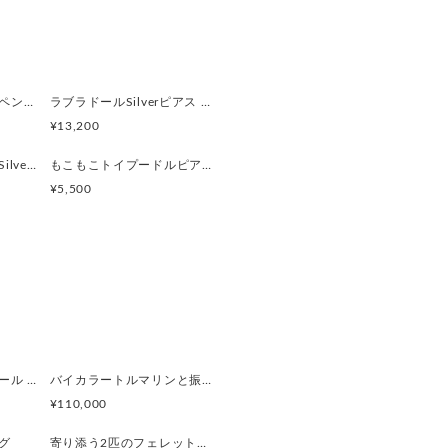
るよう写真のアンティーク風ケー
。
おススメです♪
ボールで遊ぶ垂耳犬のペンダント 淡水パール ゴールド
ラブラドールSilverピアス 片耳 黒ラブ 白ラブ
の方がお好みの方は備考欄にご記
¥13,200
もこもこトイプードルSilverピアス 片耳
もこもこトイプードルピアス 片耳
¥5,500
ペ（5倍拡大）
ただけます】
ぺルビアンブルーオパール 猫と鳥ペンダントブローチ
バイカラートルマリンと振り向くおしゃべり三毛猫のペンダント
です
¥110,000
グ
寄り添う2匹のフェレットリング