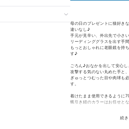
」や「素材」を十分にご確認頂き
母の日のプレゼントに猫好き
って見える場合があります。ご不
発送：
可能
違いなし♪
い合わせください。
手元が見辛い、外出先で小さ
追跡／補償
送料
追加送料
のでお問合せや発送は翌営業日よ
リーディンググラスを出す手
もっとおしゃれに老眼鏡を持
○
／
○
¥0
¥0
ておりますため、在庫が更新され
す♪
その場合制作に少しお時間いただ
国際小包）
○
／
○
大陸別
¥0〜
。
ごろん♪おなかを出して安心し
攻撃する気のない丸めた手と
ぎゅっとつむった目や肉球も
す。
着けたまま使用できるように7
蝋引き紐のカラーはお任せと
続き
バチカン（ペンダントをチェ
のチェーンに付け替えられる