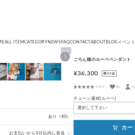
ME
ALL ITEM
CATEGORY
NEWS
FAQ
CONTACT
ABOUT
BLOG
イベン
1
/
10
ごろん猫のルーペペンダント
¥36,300
残り2点
1,941
86
6
チェーン素材(ルーペ)
あり
（¥0）
カー
お支払いから3日以内に発送