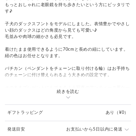
もっとおしゃれに老眼鏡を持ち歩きたいという方にピッタリで
す♪
子犬のダックスフントをモデルにしました。表情豊かでやさし
い顔のダックスはどの角度から見ても可愛い♪
毛並みや肉球の細かさも必見です。
着けたまま使用できるように70cmと長めの紐にしています。
紐の色はお任せとなります。
バチカン（ペンダントをチェーンに取り付ける輪）はお手持ち
のチェーンに付け替えられるよう大きめの設定です。
そのままプレゼントにもできるよう写真のアンティーク風ケー
続きを読む
スにお入れしてお届けします。
ご自宅用でケースよりポーチの方がお好みの方は備考欄にご記
入ください。
ギフトラッピング
あり
（¥0）
-----------------------------
素材 Silver925 ,ガラスルーペ（5倍拡大）
発送目安
お支払いから5日以内に発送
ダックスフント:縦14.5mm 横13mm ルーペ: 直径32mm