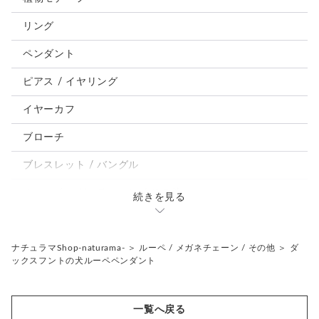
犬
リング
うさぎ
ペンダント
鳥、インコ、文鳥
ピアス / イヤリング
パンダ、馬、熊、豚、亀その他
イヤーカフ
モルフォ蝶
ブローチ
ブレスレット / バングル
ルーペ / メガネチェーン / その他
続きを見る
天然石ジュエリー1点もの
リング
チェーンネックレス
ナチュラマShop-naturama-
＞
ルーペ / メガネチェーン / その他
＞
ダ
ックスフントの犬ルーペペンダント
ペンダント
帯留め
ブローチ
リングゲージ
一覧へ戻る