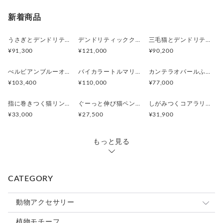
新着商品
うさぎとデンドリティックアゲートペンダント
デンドリティッククオーツとお座り白猫ペンダント
三毛猫とデンドリティッククオーツのリング
¥91,300
¥121,000
¥90,200
ぺルビアンブルーオパール 猫と鳥ペンダントブローチ
バイカラートルマリンと振り向くおしゃべり三毛猫のペンダント
カンテラオパールふくろうペンダント
¥103,400
¥110,000
¥77,000
指に巻きつく猫リング ピクシー
ぐーっと伸び猫ペンダント
しがみつくコアラリング
¥33,000
¥27,500
¥31,900
もっと見る
CATEGORY
動物アクセサリー
猫
植物モチーフ