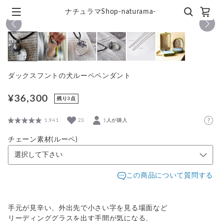
ナチュラマShop-naturama-
1
/
6
ダックスフントの犬ルーペペンダント
¥36,300
残り3点
1,941
23
1人が購入
チェーン素材(ルーペ)
この商品について質問する
手元が見辛い、外出先で小さい字を見る場面など
リーディンググラスを出す手間が気になる、