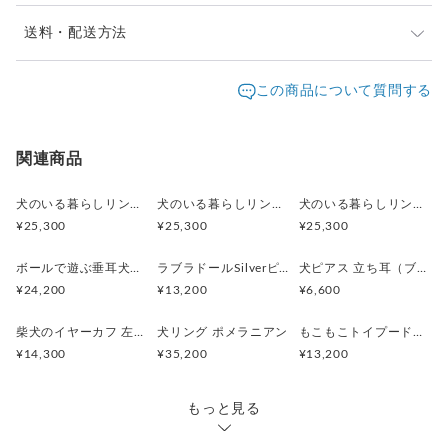
重量17g
紐の長さ 70cm
※ご購入前に作品の「サイズ」や「素材」を十分にご確
送料・配送方法
認頂きますようお願い致します。
発送元地域：
※画面上と実物では色が異なって見える場合がありま
京都府
海外発送：
可能
この商品について質問する
す。ご不明な点がありましたら、お問い合わせくださ
追跡／補
追加送
配送方法
送料
い。
償
料
※土日祝は休業日となりますのでお問合せや発送は翌営
日本国内は送料無料
○
／
○
¥0
¥0
関連商品
業日より順次行います。
※他サイトや店頭でも販売しておりますため、在庫が更
海外配送（EMS/国際eパケット/国際小
大陸
○
／
○
¥0〜
新されていない場合がございます。その場合制作に少し
犬のいる暮らしリング 街角お散歩シュナウザー
犬のいる暮らしリング ボール遊びコーギー
犬のいる暮らしリング 穴掘りダックスフント
包）
別
お時間いただきますことをご了承ください。
¥25,300
¥25,300
¥25,300
ボールで遊ぶ垂耳犬のペンダント 淡水パール ゴールド
ラブラドールSilverピアス 片耳 黒ラブ 白ラブ
犬ピアス 立ち耳（ブラック）片耳
¥24,200
¥13,200
¥6,600
柴犬のイヤーカフ 左耳用
犬リング ポメラニアン
もこもこトイプードルSilverピアス 片耳
¥14,300
¥35,200
¥13,200
もっと見る