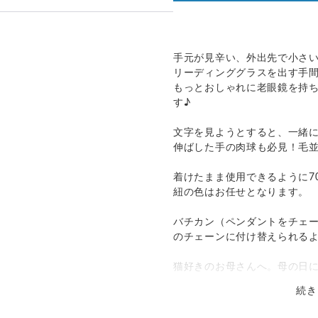
って見える場合があります。ご不
発送：
可能
い合わせください。
追跡／補償
送料
追加送料
のでお問合せや発送は翌営業日よ
手元が見辛い、外出先で小さ
リーディンググラスを出す手
○
／
○
¥0
¥0
ておりますため、在庫が更新され
もっとおしゃれに老眼鏡を持
その場合制作に少しお時間いただ
す♪
国際小包）
○
／
○
大陸別
¥0〜
。
文字を見ようとすると、一緒
伸ばした手の肉球も必見！毛
着けたまま使用できるように7
紐の色はお任せとなります。
バチカン（ペンダントをチェ
のチェーンに付け替えられる
猫好きのお母さんへ。母の日に
続き
-----------------------------
素材 Silver925 ,ガラスルー