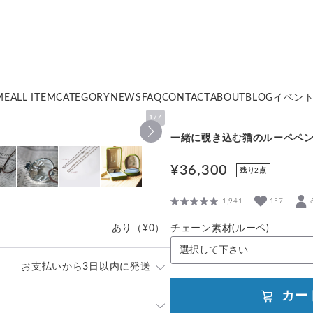
ME
ALL ITEM
CATEGORY
NEWS
FAQ
CONTACT
ABOUT
BLOG
イベン
1
/
7
一緒に覗き込む猫のルーペペ
¥36,300
残り2点
1,941
157
あり
（¥0）
チェーン素材(ルーペ)
お支払いから3日以内に発送
カー
」や「素材」を十分にご確認頂き