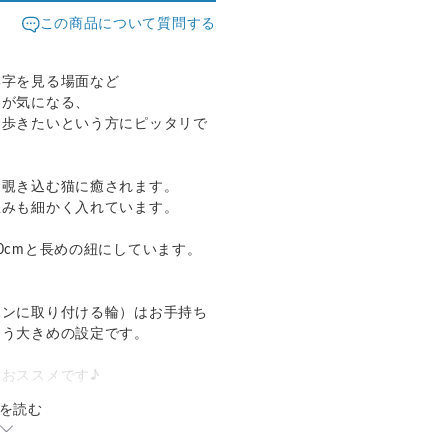
この商品について質問する
い字を見る場面など
間が気になる、
ち歩きたいという方にピッタリで
に覗き込む猫に癒されます。
並みも細かく入れています。
0cmと長めの紐にしています。
ーンに取り付ける輪）はお手持ち
よう大きめの設定です。
おススメです♪
を読む
ペ（5倍拡大）