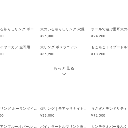
猫: 縦35mm、横約8mm、幅約1
重量18g
犬のいる暮らしリング ボール遊びコーギー
犬のいる暮らしリング 穴掘りダックスフント
00
¥25,300
¥24,200
イヤーカフ 左耳用
犬リング ポメラニアン
00
¥35,200
¥13,200
もっと見る
眠り猫リング ホーランダイトインアメシスト
煌リング｜モアッサナイト×天然石のシルバーリング（ブルートパーズ ペリドット アメシスト）
00
¥33,000
¥91,300
ぺルビアンブルーオパール 猫と鳥ペンダントブローチ
バイカラートルマリンと振り向くおしゃべり三毛猫のペンダント