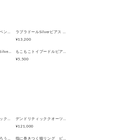
3mm ／ ルーペ: 直径32mm ／
ボールで遊ぶ垂耳犬のペンダント 淡水パール ゴールド
ラブラドールSilverピアス 片耳 黒ラブ 白ラブ
¥13,200
もこもこトイプードルSilverピアス 片耳
もこもこトイプードルピアス 片耳
¥5,500
うさぎとデンドリティックアゲートペンダント
デンドリティッククオーツとお座り白猫ペンダント
¥121,000
カンテラオパールふくろうペンダント
指に巻きつく猫リング ピクシー