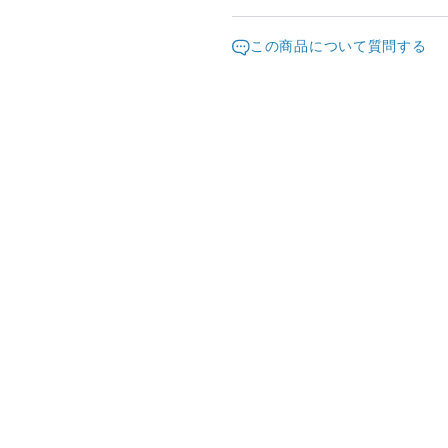
ますようお願い致します。
発送元地域：
※画面上と実物では色が異な
京都府
海外
この商品について質問する
明な点がありましたら、お問
配送方法
※土日祝は休業日となります
り順次行います。
日本国内は送料無料
※他サイトや店頭でも販売し
ていない場合がございます。
海外配送（EMS/国際eパケット/
きますことをご了承ください