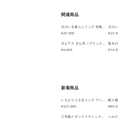
関連商品
犬のいる暮らしリング 街角お散歩シュナウザー
¥25,300
¥25,3
犬ピアス 立ち耳（ブラック）片耳
柴犬の
¥6,600
¥14,3
新着商品
いろどりうさぎリング アンデシンラブラドライト
¥121,000
¥89,1
三毛猫とデンドリティッククオーツのリング