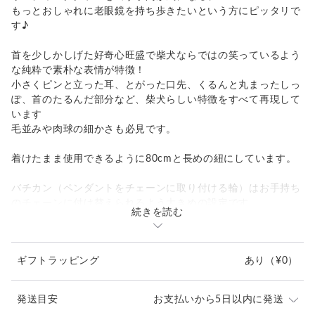
もっとおしゃれに老眼鏡を持ち歩きたいという方にピッタリで
す♪
首を少しかしげた好奇心旺盛で柴犬ならではの笑っているよう
な純粋で素朴な表情が特徴！
小さくピンと立った耳、とがった口先、くるんと丸まったしっ
ぽ、首のたるんだ部分など、柴犬らしい特徴をすべて再現して
います
毛並みや肉球の細かさも必見です。
着けたまま使用できるように80cmと長めの紐にしています。
バチカン（ペンダントをチェーンに取り付ける輪）はお手持ち
のチェーンに付け替えられるよう大きめの設定です。
続きを読む
そのままプレゼントにもできるよう写真のアンティーク風ケー
スにお入れしてお届けします。
ギフトラッピング
あり
（¥0）
ご自宅用でケースよりポーチの方がお好みの方は備考欄にご記
入ください。
発送目安
お支払いから5日以内に発送
-----------------------------