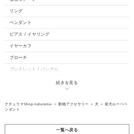
犬
リング
うさぎ
ペンダント
鳥、インコ、文鳥
ピアス / イヤリング
パンダ、馬、熊、豚、亀その他
イヤーカフ
モルフォ蝶
ブローチ
ブレスレット / バングル
ルーペ / メガネチェーン / その他
続きを見る
天然石ジュエリー1点もの
リング
チェーンネックレス
ナチュラマShop-naturama-
＞
動物アクセサリー
＞
犬
＞
柴犬ルーペペ
ンダント
ペンダント
帯留め
ブローチ
リングゲージ
一覧へ戻る