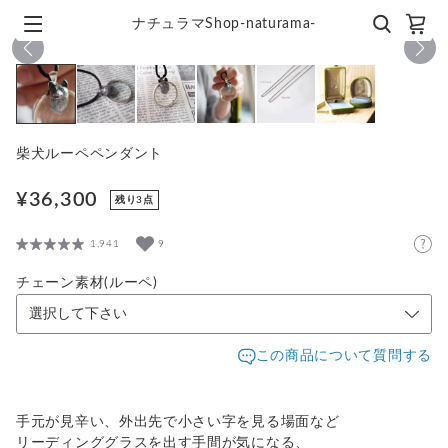
ナチュラマShop-naturama-
1
/
6
柴犬ルーペペンダント
¥36,300
残り3点
1,941
9
チェーン素材(ルーペ)
この商品について質問する
手元が見辛い、外出先で小さい字を見る場面など
リーディンググラスを出す手間が気になる、