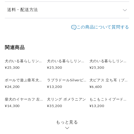
素材 Silver925 ,ガラスルーペ（5倍拡大）
サイズ 柴犬: 縦21mm ルーペ: 直径32mm、 ルーペ: 直径
※ご購入前に作品の「サイズ」や「素材」を十分にご確
送料・配送方法
32mm 重量 17g
認頂きますようお願い致します。
紐の長さ 70cm
発送元地域：
※画面上と実物では色が異なって見える場合がありま
京都府
海外発送：
可能
この商品について質問する
す。ご不明な点がありましたら、お問い合わせくださ
追跡／補
追加送
配送方法
送料
い。
償
料
※土日祝は休業日となりますのでお問合せや発送は翌営
日本国内は送料無料
○
／
○
¥0
¥0
関連商品
業日より順次行います。
※他サイトや店頭でも販売しておりますため、在庫が更
海外配送（EMS/国際eパケット/国際小
大陸
○
／
○
¥0〜
新されていない場合がございます。その場合制作に少し
犬のいる暮らしリング 街角お散歩シュナウザー
犬のいる暮らしリング ボール遊びコーギー
犬のいる暮らしリング 穴掘りダックスフント
包）
別
お時間いただきますことをご了承ください。
¥25,300
¥25,300
¥25,300
ボールで遊ぶ垂耳犬のペンダント 淡水パール ゴールド
ラブラドールSilverピアス 片耳 黒ラブ 白ラブ
犬ピアス 立ち耳（ブラック）片耳
¥24,200
¥13,200
¥6,600
柴犬のイヤーカフ 左耳用
犬リング ポメラニアン
もこもこトイプードルSilverピアス 片耳
¥14,300
¥35,200
¥13,200
もっと見る