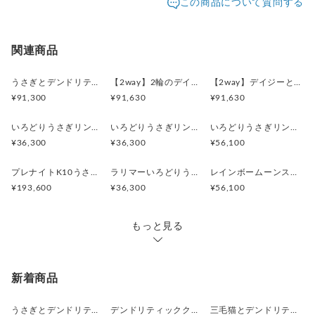
この商品について質問する
す。ご不明な点がありましたら、お問い合わせくださ
追跡／補
追加送
配送方法
送料
い。
償
料
※土日祝は休業日となりますのでお問合せや発送は翌営
日本国内は送料無料
○
／
○
¥0
¥0
関連商品
業日より順次行います。
※他サイトや店頭でも販売しておりますため、在庫が更
海外配送（EMS/国際eパケット/国際小
大陸
○
／
○
¥0〜
新されていない場合がございます。その場合制作に少し
うさぎとデンドリティックアゲートペンダント
【2way】2輪のデイジーとうさぎの庭園 ブローチペンダントトップ（デンドリティックアゲート）
【2way】デイジーとうさぎの庭園 ブローチペンダントトップ（デンドリティックアゲート）
包）
別
お時間いただきますことをご了承ください。
¥91,300
¥91,630
¥91,630
いろどりうさぎリング ブルートパーズ
いろどりうさぎリング ペリドット
いろどりうさぎリング インカローズ2.85ct
¥36,300
¥36,300
¥56,100
プレナイトK10うさぎリング 11号
ラリマーいろどりうさぎリング
レインボームーンストーンいろどりうさぎリング
¥193,600
¥36,300
¥56,100
もっと見る
新着商品
うさぎとデンドリティックアゲートペンダント
デンドリティッククオーツとお座り白猫ペンダント
三毛猫とデンドリティッククオーツのリング