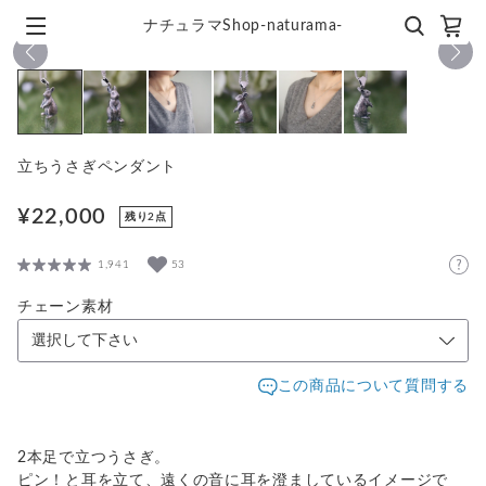
ナチュラマShop-naturama-
1
/
6
立ちうさぎペンダント
¥22,000
残り2点
1,941
53
チェーン素材
この商品について質問する
2本足で立つうさぎ。
ピン！と耳を立て、遠くの音に耳を澄ましているイメージで