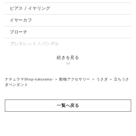
鳥、インコ、文鳥
ピアス / イヤリング
パンダ、馬、熊、豚、亀その他
イヤーカフ
モルフォ蝶
ブローチ
ブレスレット / バングル
ルーペ / メガネチェーン / その他
続きを見る
天然石ジュエリー1点もの
リング
チェーンネックレス
ナチュラマShop-naturama-
＞
動物アクセサリー
＞
うさぎ
＞
立ちうさ
ぎペンダント
ペンダント
帯留め
ブローチ
リングゲージ
一覧へ戻る
帯留め