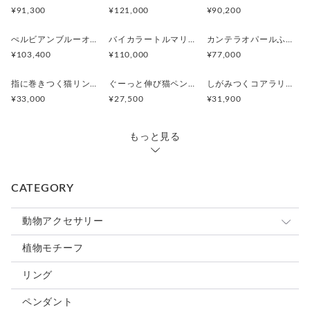
¥91,300
¥121,000
¥90,200
ぺルビアンブルーオパール 猫と鳥ペンダントブローチ
バイカラートルマリンと振り向くおしゃべり三毛猫のペンダント
カンテラオパールふくろうペンダント
¥103,400
¥110,000
¥77,000
指に巻きつく猫リング ピクシー
ぐーっと伸び猫ペンダント
しがみつくコアラリング
¥33,000
¥27,500
¥31,900
もっと見る
CATEGORY
動物アクセサリー
猫
植物モチーフ
犬
リング
うさぎ
ペンダント