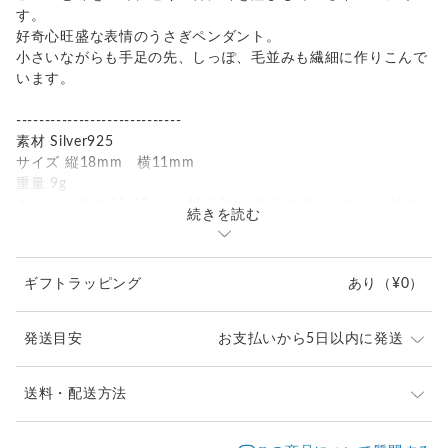
す。
好奇心旺盛な表情のうさぎペンダント。
小さいながらも手足の先、しっぽ、毛並みも繊細に作りこんで
います。
-----------------------------
素材 Silver925
サイズ 縦18mm 横11mm
重量 9g
チェーン長さ 38-43cm / 45-50cm (各5cmアジャスター付き)
続きを読む
※試着写真は43cmです（身長160cm）。
ギフトラッピング
あり
（¥0）
発送目安
お支払いから5日以内に発送
※ご購入前に作品の「サイズ」や「素材」を十分にご確
送料・配送方法
認頂きますようお願い致します。
発送元地域：
※画面上と実物では色が異なって見える場合がありま
京都府
海外発送：
可能