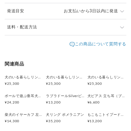
きついと思われる方は両手でゆっくりと広げてください。
発送目安
お支払いから3日以内に発送
ゆるいと思われる方は両手でゆっくりと閉じてください。
※耳の形状はそれぞれ違うためご自分のしっくりくる箇所を見
つけてください
※ご購入前に作品の「サイズ」や「素材」を十分にご確
送料・配送方法
認頂きますようお願い致します。
男女兼用です
発送元地域：
※画面上と実物では色が異なって見える場合がありま
京都府
海外発送：
可能
この商品について質問する
す。ご不明な点がありましたら、お問い合わせくださ
追跡／補
追加送
-------------------------------------------------------------------
配送方法
送料
い。
償
料
・素材 SILVER
※土日祝は休業日となりますのでお問合せや発送は翌営
・イヤーカフ: 縦3.5〜5.6mm (厚み2mm)
日本国内は送料無料
○
／
○
¥0
¥0
関連商品
業日より順次行います。
・動物のサイズ: 高さ 12.7mm 横 5.6mm
※他サイトや店頭でも販売しておりますため、在庫が更
海外配送（EMS/国際eパケット/国際小
大陸
・重量4.2g
○
／
○
¥0〜
新されていない場合がございます。その場合制作に少し
犬のいる暮らしリング 街角お散歩シュナウザー
犬のいる暮らしリング ボール遊びコーギー
犬のいる暮らしリング 穴掘りダックスフント
包）
別
お時間いただきますことをご了承ください。
¥25,300
¥25,300
¥25,300
ボールで遊ぶ垂耳犬のペンダント 淡水パール ゴールド
ラブラドールSilverピアス 片耳 黒ラブ 白ラブ
犬ピアス 立ち耳（ブラック）片耳
¥24,200
¥13,200
¥6,600
柴犬のイヤーカフ 左耳用
犬リング ポメラニアン
もこもこトイプードルSilverピアス 片耳
¥14,300
¥35,200
¥13,200