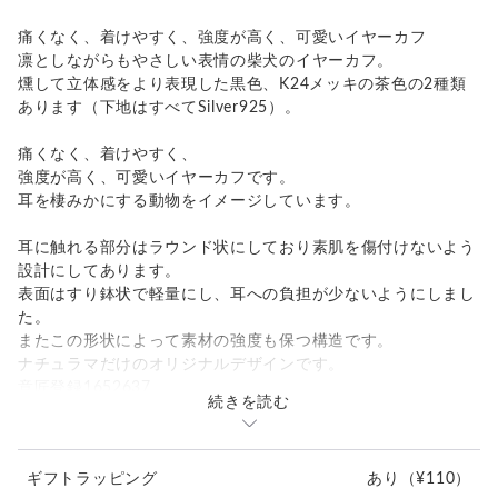
痛くなく、着けやすく、強度が高く、可愛いイヤーカフ
凛としながらもやさしい表情の柴犬のイヤーカフ。
燻して立体感をより表現した黒色、K24メッキの茶色の2種類
あります（下地はすべてSilver925）。
痛くなく、着けやすく、
強度が高く、可愛いイヤーカフです。
耳を棲みかにする動物をイメージしています。
耳に触れる部分はラウンド状にしており素肌を傷付けないよう
設計にしてあります。
表面はすり鉢状で軽量にし、耳への負担が少ないようにしまし
た。
またこの形状によって素材の強度も保つ構造です。
ナチュラマだけのオリジナルデザインです。
意匠登録1652637
続きを読む
耳の一番薄い箇所からスライドし、奥までしっかり入れてくだ
さい。
ギフトラッピング
あり
（¥110）
ぴったりと はまる箇所があります。右耳用です