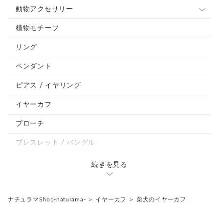
動物アクセサリー
猫
植物モチーフ
犬
リング
うさぎ
ペンダント
鳥、インコ、文鳥
ピアス / イヤリング
パンダ、馬、熊、豚、亀その他
イヤーカフ
モルフォ蝶
ブローチ
ブレスレット / バングル
ルーペ / メガネチェーン / その他
続きを見る
天然石ジュエリー1点もの
リング
チェーンネックレス
ナチュラマShop-naturama-
＞
イヤーカフ
＞
柴犬のイヤーカフ
ペンダント
帯留め