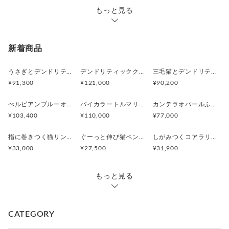
もっと見る
新着商品
うさぎとデンドリティックアゲートペンダント
デンドリティッククオーツとお座り白猫ペンダント
三毛猫とデンドリティッククオーツのリング
¥91,300
¥121,000
¥90,200
ぺルビアンブルーオパール 猫と鳥ペンダントブローチ
バイカラートルマリンと振り向くおしゃべり三毛猫のペンダント
カンテラオパールふくろうペンダント
¥103,400
¥110,000
¥77,000
指に巻きつく猫リング ピクシー
ぐーっと伸び猫ペンダント
しがみつくコアラリング
¥33,000
¥27,500
¥31,900
もっと見る
CATEGORY