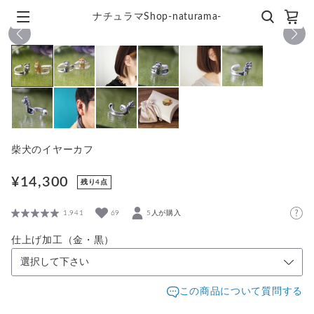
ナチュラマShop-naturama-
1
/
10
柴犬のイヤーカフ
¥14,300
残り4点
1,941
69
5人が購入
仕上げ加工（金・黒）
この商品について質問する