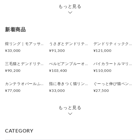
もっと見る
新着商品
煌リング｜モアッサナイト×天然石のシルバーリング（ブルートパーズ ペリドット アメシスト）
うさぎとデンドリティックアゲートペンダント
デンドリティッククオーツとお座り白猫ペンダント
¥33,000
¥91,300
¥121,000
三毛猫とデンドリティッククオーツのリング
ぺルビアンブルーオパール 猫と鳥ペンダントブローチ
バイカラートルマリンと振り向くおしゃべり三毛猫のペンダント
¥90,200
¥103,400
¥110,000
カンテラオパールふくろうペンダント
指に巻きつく猫リング ピクシー
ぐーっと伸び猫ペンダント
¥77,000
¥33,000
¥27,500
もっと見る
CATEGORY