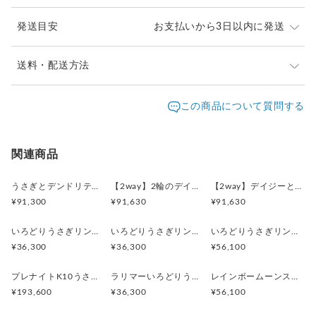
きついと思われる方は両手でゆっくりと広げてください。
発送目安
お支払いから3日以内に発送
ゆるいと思われる方は両手でゆっくりと閉じてください。
※耳の形状はそれぞれ違うためご自分のしっくりくる箇所を見
つけてください
※ご購入前に作品の「サイズ」や「素材」を十分にご確
送料・配送方法
認頂きますようお願い致します。
-------------------------------------------------------------------
発送元地域：
※画面上と実物では色が異なって見える場合がありま
京都府
海外発送：
可能
この商品について質問する
・素材 SILVER
す。ご不明な点がありましたら、お問い合わせくださ
追跡／補
追加送
・イヤーカフ: 縦3.5〜5.6mm (厚み2mm)
配送方法
送料
い。
償
料
・動物のサイズ: 高さ 11.4mm 横 5.3mm
※土日祝は休業日となりますのでお問合せや発送は翌営
・重量3.7g
日本国内は送料無料
○
／
○
¥0
¥0
関連商品
業日より順次行います。
※他サイトや店頭でも販売しておりますため、在庫が更
海外配送（EMS/国際eパケット/国際小
大陸
○
／
○
¥0〜
新されていない場合がございます。その場合制作に少し
うさぎとデンドリティックアゲートペンダント
【2way】2輪のデイジーとうさぎの庭園 ブローチペンダントトップ（デンドリティックアゲート）
【2way】デイジーとうさぎの庭園 ブローチペンダントトップ（デンドリティックアゲート）
包）
別
お時間いただきますことをご了承ください。
¥91,300
¥91,630
¥91,630
いろどりうさぎリング ブルートパーズ
いろどりうさぎリング ペリドット
いろどりうさぎリング インカローズ2.85ct
¥36,300
¥36,300
¥56,100
プレナイトK10うさぎリング 11号
ラリマーいろどりうさぎリング
レインボームーンストーンいろどりうさぎリング
¥193,600
¥36,300
¥56,100