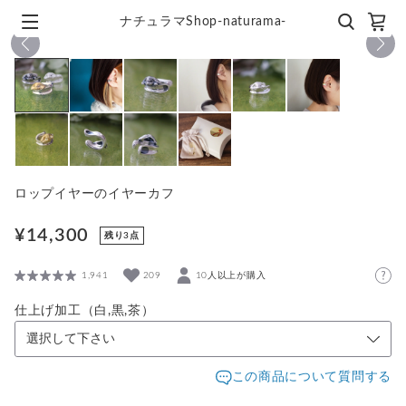
ナチュラマShop-naturama-
1
/
10
ロップイヤーのイヤーカフ
¥14,300
残り3点
1,941
209
10人以上が購入
仕上げ加工（白,黒,茶）
この商品について質問する