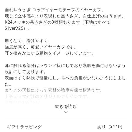
垂れ耳うさぎ ロップイヤーモチーフのイヤーカフ。
燻して立体感をより表現した黒うさぎ、白仕上げの白うさぎ、
K24メッキの茶うさぎの3種類あります（下地はすべて
Silver925）。
痛くなく、着けやすく、
強度が高く、可愛いイヤーカフです。
耳を棲みかにする動物をイメージしています。
耳に触れる部分はラウンド状にしており素肌を傷付けないよう
設計にしてあります。
表面はすり鉢状で軽量にし、耳への負担が少ないようにしまし
た。
またこの形状によって素材の強度も保つ構造です。
ナチュラマだけのオリジナルデザインです。
意匠登録1652637
続きを読む
耳の一番薄い箇所からスライドし、奥までしっかり入れてくだ
さい。
ギフトラッピング
あり
（¥110）
ぴったりと はまる箇所があります。右耳用です