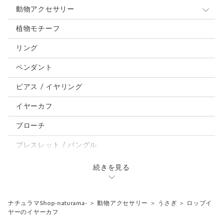
動物アクセサリー
猫
植物モチーフ
犬
リング
うさぎ
ペンダント
鳥、インコ、文鳥
ピアス / イヤリング
パンダ、馬、熊、豚、亀その他
イヤーカフ
モルフォ蝶
ブローチ
ブレスレット / バングル
ルーペ / メガネチェーン / その他
続きを見る
天然石ジュエリー1点もの
リング
チェーンネックレス
ナチュラマShop-naturama-
＞
動物アクセサリー
＞
うさぎ
＞
ロップイ
ヤーのイヤーカフ
ペンダント
帯留め