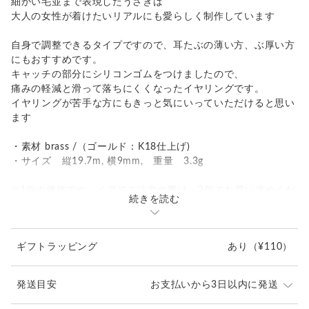
細かい毛並まで表現したうさぎは
大人の女性が着けたいリアルにも愛らしく制作しています
自身で調整できるタイプですので、耳たぶの薄い方、ぶ厚い方
にもおすすめです。
キャッチの部分にシリコンゴムをつけましたので、
痛みの軽減と滑って落ちにくくなったイヤリングです。
イヤリングが苦手な方にもきっと気にいっていただけると思い
ます
・素材 brass /（ゴールド：K18仕上げ)
・サイズ 縦19.7m, 横9mm, 重量 3.3g
※1個の価格です。ペアでご注文の際は、2個でお買い求めくだ
続きを読む
さい。
【真鍮アクセサリーについて】
ギフトラッピング
あり
（¥110）
使いこんでいくうちに色の変化を楽しめるアンティークアクセ
サリー。真鍮にゴールド（K18）コーティングを施しておりま
すので、少しずつ深まっていく落ち着いた色味がより肌になじ
発送目安
お支払いから3日以内に発送
んできます
夏場や体質によって汗がメッキ層にしみこみ、変色が早まる場