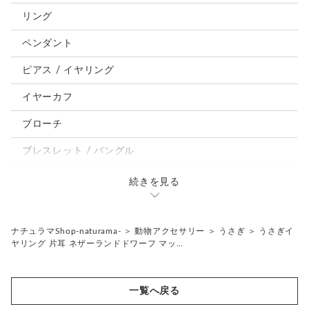
犬
リング
うさぎ
ペンダント
鳥、インコ、文鳥
ピアス / イヤリング
パンダ、馬、熊、豚、亀その他
イヤーカフ
モルフォ蝶
ブローチ
ブレスレット / バングル
ルーペ / メガネチェーン / その他
続きを見る
天然石ジュエリー1点もの
リング
チェーンネックレス
ナチュラマShop-naturama-
＞
動物アクセサリー
＞
うさぎ
＞
うさぎイ
ヤリング 片耳 ネザーランドドワーフ マッ…
ペンダント
帯留め
ブローチ
リングゲージ
一覧へ戻る