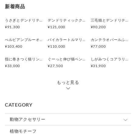
新着商品
うさぎとデンドリティックアゲートペンダント
デンドリティッククオーツとお座り白猫ペンダント
三毛猫とデンドリティッククオーツのリング
¥91,300
¥121,000
¥90,200
ぺルビアンブルーオパール 猫と鳥ペンダントブローチ
バイカラートルマリンと振り向くおしゃべり三毛猫のペンダント
カンテラオパールふくろうペンダント
¥103,400
¥110,000
¥77,000
指に巻きつく猫リング ピクシー
ぐーっと伸び猫ペンダント
しがみつくコアラリング
¥33,000
¥27,500
¥31,900
もっと見る
CATEGORY
動物アクセサリー
猫
植物モチーフ