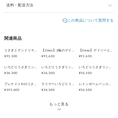
合もございます。着用後は付着した汗を流すために、さっと水
※ご購入前に作品の「サイズ」や「素材」を十分にご確
送料・配送方法
洗いしていただければ変色はかなり防ぐことが出来ます。
認頂きますようお願い致します。
発送元地域：
※画面上と実物では色が異なって見える場合がありま
京都府
海外発送：
可能
この商品について質問する
す。ご不明な点がありましたら、お問い合わせくださ
追跡／補
追加送
配送方法
送料
い。
償
料
※土日祝は休業日となりますのでお問合せや発送は翌営
日本国内は送料無料
○
／
○
¥0
¥0
関連商品
業日より順次行います。
※他サイトや店頭でも販売しておりますため、在庫が更
海外配送（EMS/国際eパケット/国際小
大陸
○
／
○
¥0〜
新されていない場合がございます。その場合制作に少し
うさぎとデンドリティックアゲートペンダント
【2way】2輪のデイジーとうさぎの庭園 ブローチペンダントトップ（デンドリティックアゲート）
【2way】デイジーとうさぎの庭園 ブローチペンダントトップ（デンドリティックアゲート）
包）
別
お時間いただきますことをご了承ください。
¥91,300
¥91,630
¥91,630
いろどりうさぎリング ブルートパーズ
いろどりうさぎリング ペリドット
いろどりうさぎリング インカローズ2.85ct
¥36,300
¥36,300
¥56,100
プレナイトK10うさぎリング 11号
ラリマーいろどりうさぎリング
レインボームーンストーンいろどりうさぎリング
¥193,600
¥36,300
¥56,100
もっと見る