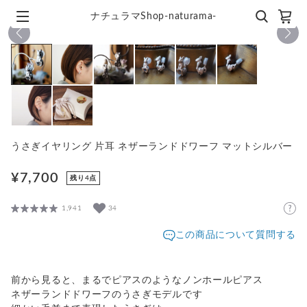
ナチュラマShop-naturama-
1
/
8
うさぎイヤリング 片耳 ネザーランドドワーフ マットシルバー
¥7,700
残り4点
1,941
34
この商品について質問する
前から見ると、まるでピアスのようなノンホールピアス
ネザーランドドワーフのうさぎモデルです