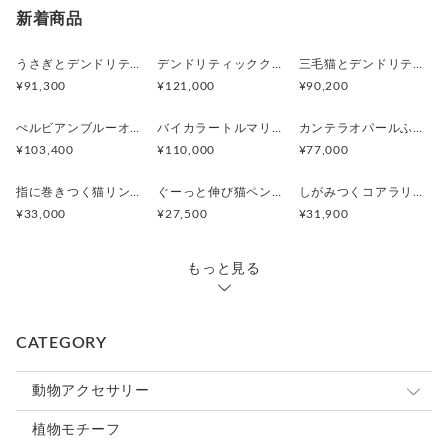
新着商品
うさぎとデンドリティックアゲートペンダント
デンドリティッククオーツとお座り白猫ペンダント
三毛猫とデンドリティッククオーツのリング
¥91,300
¥121,000
¥90,200
ぺルビアンブルーオパール 猫と鳥ペンダントブローチ
バイカラートルマリンと振り向くおしゃべり三毛猫のペンダント
カンテラオパールふくろうペンダント
¥103,400
¥110,000
¥77,000
指に巻きつく猫リング ピクシー
ぐーっと伸び猫ペンダント
しがみつくコアラリング
¥33,000
¥27,500
¥31,900
もっと見る
CATEGORY
動物アクセサリー
猫
植物モチーフ