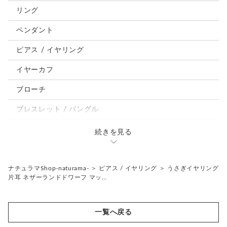
犬
リング
うさぎ
ペンダント
鳥、インコ、文鳥
ピアス / イヤリング
パンダ、馬、熊、豚、亀その他
イヤーカフ
モルフォ蝶
ブローチ
ブレスレット / バングル
ルーペ / メガネチェーン / その他
続きを見る
天然石ジュエリー1点もの
リング
チェーンネックレス
ナチュラマShop-naturama-
＞
ピアス / イヤリング
＞
うさぎイヤリング
片耳 ネザーランドドワーフ マッ…
ペンダント
帯留め
ブローチ
リングゲージ
一覧へ戻る
帯留め