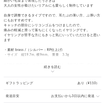
細かい毛並まで表現したうさぎは
大人の女性が着けたいリアルにも愛らしく制作しています
自身で調整できるタイプですので、耳たぶの薄い方、ぶ厚い方
にもおすすめです。
キャッチの部分にシリコンゴムをつけましたので、
痛みの軽減と滑って落ちにくくなったイヤリングです。
イヤリングが苦手な方にもきっと気にいっていただけると思い
ます
・素材 brass /（シルバー：RP仕上げ)
・サイズ 縦19.7m, 横9mm, 重量 3.3g
※1個の価格です。ペアでご注文の際は、2個でお買い求めくだ
続きを読む
さい。
ギフトラッピング
あり
（¥110）
発送目安
お支払いから3日以内に発送