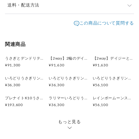
※ご購入前に作品の「サイズ」や「素材」を十分にご確
送料・配送方法
認頂きますようお願い致します。
発送元地域：
※画面上と実物では色が異なって見える場合がありま
京都府
海外発送：
可能
この商品について質問する
す。ご不明な点がありましたら、お問い合わせくださ
追跡／補
追加送
配送方法
送料
い。
償
料
※土日祝は休業日となりますのでお問合せや発送は翌営
日本国内は送料無料
○
／
○
¥0
¥0
関連商品
業日より順次行います。
※他サイトや店頭でも販売しておりますため、在庫が更
海外配送（EMS/国際eパケット/国際小
大陸
○
／
○
¥0〜
新されていない場合がございます。その場合制作に少し
うさぎとデンドリティックアゲートペンダント
【2way】2輪のデイジーとうさぎの庭園 ブローチペンダントトップ（デンドリティックアゲート）
【2way】デイジーとうさぎの庭園 ブローチペンダントトップ（デンドリティックアゲート）
包）
別
お時間いただきますことをご了承ください。
¥91,300
¥91,630
¥91,630
いろどりうさぎリング ブルートパーズ
いろどりうさぎリング ペリドット
いろどりうさぎリング インカローズ2.85ct
¥36,300
¥36,300
¥56,100
プレナイトK10うさぎリング 11号
ラリマーいろどりうさぎリング
レインボームーンストーンいろどりうさぎリング
¥193,600
¥36,300
¥56,100
もっと見る