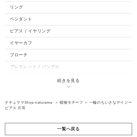
犬
リング
うさぎ
ペンダント
鳥、インコ、文鳥
ピアス / イヤリング
パンダ、馬、熊、豚、亀その他
イヤーカフ
モルフォ蝶
ブローチ
ブレスレット / バングル
ルーペ / メガネチェーン / その他
続きを見る
天然石ジュエリー1点もの
リング
チェーンネックレス
ナチュラマShop-naturama-
＞
植物モチーフ
＞
一輪のちいさなデイジー
ピアス 片耳
ペンダント
帯留め
ブローチ
リングゲージ
一覧へ戻る