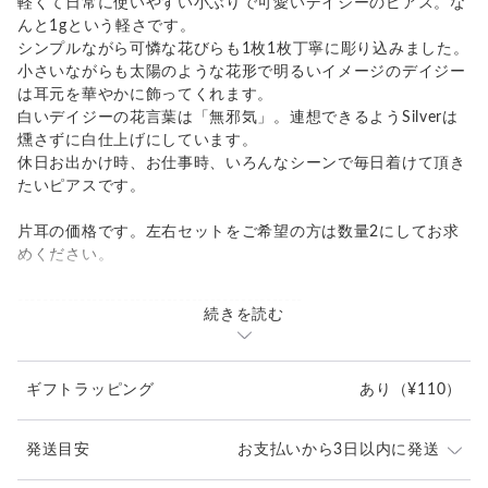
軽くて日常に使いやすい小ぶりで可愛いデイジーのピアス。な
んと1gという軽さです。
シンプルながら可憐な花びらも1枚1枚丁寧に彫り込みました。
小さいながらも太陽のような花形で明るいイメージのデイジー
は耳元を華やかに飾ってくれます。
白いデイジーの花言葉は「無邪気」。連想できるようSilverは
燻さずに白仕上げにしています。
休日お出かけ時、お仕事時、いろんなシーンで毎日着けて頂き
たいピアスです。
片耳の価格です。左右セットをご希望の方は数量2にしてお求
めください。
----------------------------------------------
続きを読む
素材: Silver
キャッチ: シリコン
サイズ: 10.7mm, 厚み1mm
ギフトラッピング
あり
（¥110）
重量: 1g
発送目安
お支払いから3日以内に発送