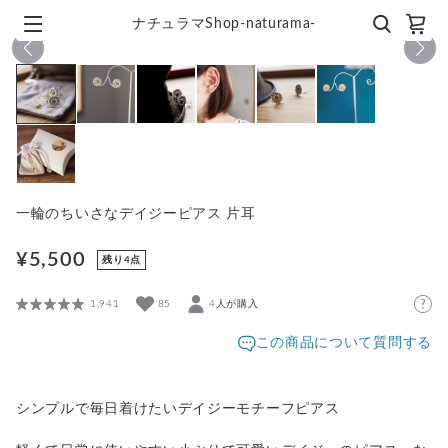
ナチュラマShop-naturama-
1
/
7
一輪のちいさなデイジーピアス 片耳
¥5,500
残り4点
1,941
85
4人が購入
この商品について質問する
シンプルで毎日着けたいデイジーモチーフピアス