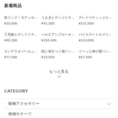
新着商品
煌リング｜モアッサナイト×天然石のシルバーリング（ブルートパーズ ペリドット アメシスト）
うさぎとデンドリティックアゲートペンダント
デンドリティッククオーツとお座り白猫ペンダント
¥33,000
¥91,300
¥121,000
三毛猫とデンドリティッククオーツのリング
ぺルビアンブルーオパール 猫と鳥ペンダントブローチ
バイカラートルマリンと振り向くおしゃべり三毛猫のペンダント
¥90,200
¥103,400
¥110,000
カンテラオパールふくろうペンダント
指に巻きつく猫リング ピクシー
ぐーっと伸び猫ペンダント
¥77,000
¥33,000
¥27,500
もっと見る
CATEGORY
動物アクセサリー
猫
植物モチーフ