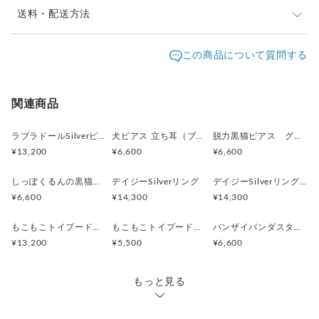
※ご購入前に作品の「サイズ」や「素材」を十分にご確
送料・配送方法
認頂きますようお願い致します。
発送元地域：
※画面上と実物では色が異なって見える場合がありま
京都府
海外発送：
可能
この商品について質問する
す。ご不明な点がありましたら、お問い合わせくださ
追跡／補
追加送
配送方法
送料
い。
償
料
※土日祝は休業日となりますのでお問合せや発送は翌営
日本国内は送料無料
○
／
○
¥0
¥0
関連商品
業日より順次行います。
※他サイトや店頭でも販売しておりますため、在庫が更
海外配送（EMS/国際eパケット/国際小
大陸
○
／
○
¥0〜
新されていない場合がございます。その場合制作に少し
ラブラドールSilverピアス 片耳 黒ラブ 白ラブ
犬ピアス 立ち耳（ブラック）片耳
脱力黒猫ピアス グリ（ブラック）片耳
包）
別
お時間いただきますことをご了承ください。
¥13,200
¥6,600
¥6,600
しっぽくるんの黒猫ピアス ラテュ（ブラック） 片耳
デイジーSilverリング
デイジーSilverリング 9号
¥6,600
¥14,300
¥14,300
もこもこトイプードルSilverピアス 片耳
もこもこトイプードルピアス 片耳
バンザイパンダスタッドピアス 片耳
¥13,200
¥5,500
¥6,600
もっと見る