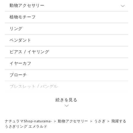
動物アクセサリー
猫
植物モチーフ
犬
リング
うさぎ
ペンダント
鳥、インコ、文鳥
ピアス / イヤリング
パンダ、馬、熊、豚、亀その他
イヤーカフ
モルフォ蝶
ブローチ
ブレスレット / バングル
ルーペ / メガネチェーン / その他
続きを見る
天然石ジュエリー1点もの
リング
チェーンネックレス
ナチュラマShop-naturama-
＞
動物アクセサリー
＞
うさぎ
＞
飛躍する
うさぎリング エメラルド
ペンダント
帯留め