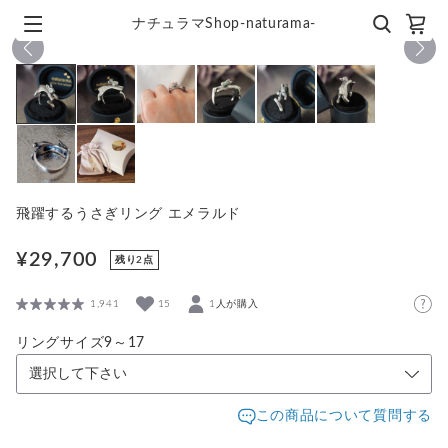
ナチュラマShop-naturama-
1
/
8
飛躍するうさぎリング エメラルド
¥29,700
残り2点
1,941
15
1人が購入
リングサイズ9～17
この商品について質問する