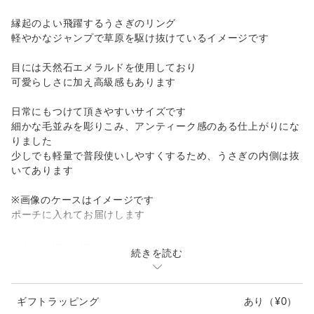
縁起のよい飛躍するうさぎのリング
軽やかなジャンプで草原を駆け抜けているイメージです
目には天然石エメラルドを使用しており
可愛らしさに加え高級感もあります
日常にもつけて頂きやすいサイズです
細かな毛並みを彫りこみ、アンティーク感のある仕上がりにな
りました
少しでも軽量で普段使いしやすくするため、うさぎの内側は抜
いてあります
※画像のケースはイメージです
ポーチに入れてお届けします
-------------------------------------------------------------------
続きを読む
・素材 SILVER、天然エメラルド1.5mm
・サイズ: 長さ22.6mm 横10.5mm 重量6g
・リング厚1.5mm リング幅2.5￣3.5mm
ギフトラッピング
あり
（¥0）
・リングサイズ 9号〜17号まで（その他お問い合わせ下さ