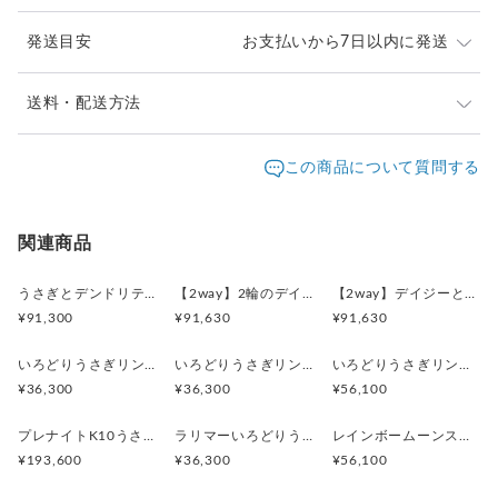
い）
受注生産品の為1週間程度お時間いただきます
発送目安
お支払いから7日以内に発送
※ご購入前に作品の「サイズ」や「素材」を十分にご確
送料・配送方法
認頂きますようお願い致します。
発送元地域：
※画面上と実物では色が異なって見える場合がありま
京都府
海外発送：
可能
この商品について質問する
す。ご不明な点がありましたら、お問い合わせくださ
追跡／補
追加送
配送方法
送料
い。
償
料
※土日祝は休業日となりますのでお問合せや発送は翌営
日本国内は送料無料
○
／
○
¥0
¥0
関連商品
業日より順次行います。
※他サイトや店頭でも販売しておりますため、在庫が更
海外配送（EMS/国際eパケット/国際小
大陸
○
／
○
¥0〜
新されていない場合がございます。その場合制作に少し
うさぎとデンドリティックアゲートペンダント
【2way】2輪のデイジーとうさぎの庭園 ブローチペンダントトップ（デンドリティックアゲート）
【2way】デイジーとうさぎの庭園 ブローチペンダントトップ（デンドリティックアゲート）
包）
別
お時間いただきますことをご了承ください。
¥91,300
¥91,630
¥91,630
いろどりうさぎリング ブルートパーズ
いろどりうさぎリング ペリドット
いろどりうさぎリング インカローズ2.85ct
¥36,300
¥36,300
¥56,100
プレナイトK10うさぎリング 11号
ラリマーいろどりうさぎリング
レインボームーンストーンいろどりうさぎリング
¥193,600
¥36,300
¥56,100