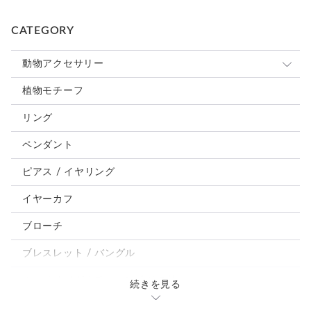
CATEGORY
動物アクセサリー
猫
植物モチーフ
犬
リング
うさぎ
ペンダント
鳥、インコ、文鳥
ピアス / イヤリング
パンダ、馬、熊、豚、亀その他
イヤーカフ
モルフォ蝶
ブローチ
ブレスレット / バングル
ルーペ / メガネチェーン / その他
続きを見る
天然石ジュエリー1点もの