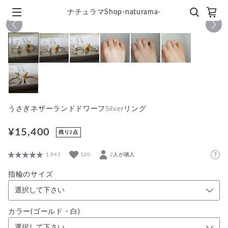
ナチュラマShop-naturama-
1
/
7
うさぎネザーランドドワーフSilverリング
¥15,400
残り2点
1,941
120
2人が購入
指輪のサイズ
カラー(ゴールド・白)