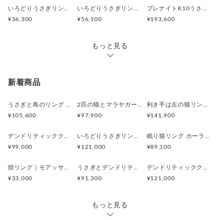
いろどりうさぎリング ペリドット
いろどりうさぎリング インカローズ2.85ct
プレナイトK10うさぎリング 11号
¥36,300
¥56,100
¥193,600
もっと見る
新着商品
うさぎと鳥のリング ギラライトインクオーツ
2匹の猫とマラヤガーネットリング
利き手は左の猫リング ギラライトインクオーツ
¥105,600
¥97,900
¥141,900
デンドリティッククオーツと寄り添う2羽のルリビタキリング
いろどりうさぎリング アンデシンラブラドライト
眠り猫リング ホーランダイトインアメシスト
¥99,000
¥121,000
¥89,100
煌リング｜モアッサナイト×天然石のシルバーリング（ブルートパーズ ペリドット アメシスト）
うさぎとデンドリティックアゲートペンダント
デンドリティッククオーツとお座り白猫ペンダント
¥33,000
¥91,300
¥121,000
もっと見る