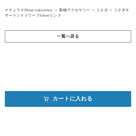
リング
チェーンネックレス
ナチュラマShop-naturama-
＞
動物アクセサリー
＞
うさぎ
＞
うさぎネ
ザーランドドワーフSilverリング
ペンダント
帯留め
ブローチ
リングゲージ
一覧へ戻る
帯留め
カートに入れる
powered by