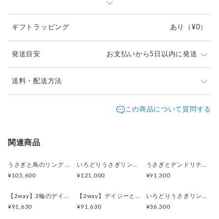
ても喜ばれること間違いなしです。
ギフトラッピング
あり
（¥0）
うさぎの優しい視線と共に、
日々の装いにワンランク上の華やかさをプラスしてみません
か？
発送目安
お支払いから5日以内に発送
このリングを身に着けるたびに心が和み、
自然と笑顔がこぼれるような、そんな温かい気持ちをお届けで
きれば嬉しいです
※ご購入前に作品の「サイズ」や「素材」を十分にご確
送料・配送方法
認頂きますようお願い致します。
選択肢にご希望のリングサイズがない場合は
発送元地域：
※画面上と実物では色が異なって見える場合がありま
京都府
海外発送：
可能
この商品について質問する
お気軽にご相談ください
す。ご不明な点がありましたら、お問い合わせくださ
追跡／補
追加送
配送方法
送料
い。
償
料
素材 Silver925(ゴールド部分はメッキ)
※土日祝は休業日となりますのでお問合せや発送は翌営
動物のサイズ: 高さ 15.0mm 横 6.0mm
日本国内は送料無料
○
／
○
¥0
¥0
関連商品
業日より順次行います。
リング幅 2mm、厚み0.7mm
※他サイトや店頭でも販売しておりますため、在庫が更
海外配送（EMS/国際eパケット/国際小
大陸
重量 2.3g
○
／
○
¥0〜
新されていない場合がございます。その場合制作に少し
うさぎと鳥のリング ギラライトインクオーツ
いろどりうさぎリング アンデシンラブラドライト
うさぎとデンドリティックアゲートペンダント
包）
別
お時間いただきますことをご了承ください。
¥105,600
¥121,000
¥91,300
【2way】2輪のデイジーとうさぎの庭園 ブローチペンダントトップ（デンドリティックアゲート）
【2way】デイジーとうさぎの庭園 ブローチペンダントトップ（デンドリティックアゲート）
いろどりうさぎリング ブルートパーズ
¥91,630
¥91,630
¥36,300