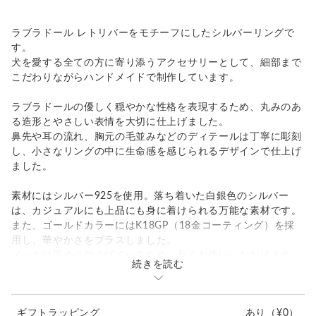
ラブラドール レトリバーをモチーフにしたシルバーリングで
す。
犬を愛する全ての方に寄り添うアクセサリーとして、細部まで
こだわりながらハンドメイドで制作しています。
ラブラドールの優しく穏やかな性格を表現するため、丸みのあ
る造形とやさしい表情を大切に仕上げました。
鼻先や耳の流れ、胸元の毛並みなどのディテールは丁寧に彫刻
し、小さなリングの中に生命感を感じられるデザインで仕上げ
ました。
素材にはシルバー925を使用。落ち着いた白銀色のシルバー
は、カジュアルにも上品にも身に着けられる万能な素材です。
また、ゴールドカラーにはK18GP（18金コーティング）を採
用し、華やかさをプラスしました。
メッキは厚めに仕上げているため、長くお使いいただけます。
続きを読む
選択肢にご希望のリングサイズがない場合は
お気軽にご相談ください
ギフトラッピング
あり
（¥0）