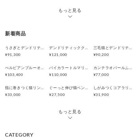
もっと見る
新着商品
うさぎとデンドリティックアゲートペンダント
デンドリティッククオーツとお座り白猫ペンダント
三毛猫とデンドリティッククオーツのリング
¥91,300
¥121,000
¥90,200
ぺルビアンブルーオパール 猫と鳥ペンダントブローチ
バイカラートルマリンと振り向くおしゃべり三毛猫のペンダント
カンテラオパールふくろうペンダント
¥103,400
¥110,000
¥77,000
指に巻きつく猫リング ピクシー
ぐーっと伸び猫ペンダント
しがみつくコアラリング
¥33,000
¥27,500
¥31,900
もっと見る
CATEGORY