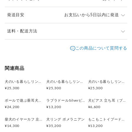
素材 Silver925(ゴールド部分はメッキ)
動物のサイズ: 高さ 11.9mm 横 11.4mm
発送目安
お支払いから5日以内に発送
リング幅 2mm、厚み0.7mm
重量 2.3g
※ご購入前に作品の「サイズ」や「素材」を十分にご確
送料・配送方法
認頂きますようお願い致します。
発送元地域：
※画面上と実物では色が異なって見える場合がありま
京都府
海外発送：
可能
この商品について質問する
す。ご不明な点がありましたら、お問い合わせくださ
追跡／補
追加送
配送方法
送料
い。
償
料
※土日祝は休業日となりますのでお問合せや発送は翌営
日本国内は送料無料
○
／
○
¥0
¥0
関連商品
業日より順次行います。
※他サイトや店頭でも販売しておりますため、在庫が更
海外配送（EMS/国際eパケット/国際小
大陸
○
／
○
¥0〜
新されていない場合がございます。その場合制作に少し
犬のいる暮らしリング 街角お散歩シュナウザー
犬のいる暮らしリング ボール遊びコーギー
犬のいる暮らしリング 穴掘りダックスフント
包）
別
お時間いただきますことをご了承ください。
¥25,300
¥25,300
¥25,300
ボールで遊ぶ垂耳犬のペンダント 淡水パール ゴールド
ラブラドールSilverピアス 片耳 黒ラブ 白ラブ
犬ピアス 立ち耳（ブラック）片耳
¥24,200
¥13,200
¥6,600
柴犬のイヤーカフ 左耳用
犬リング ポメラニアン
もこもこトイプードルSilverピアス 片耳
¥14,300
¥35,200
¥13,200