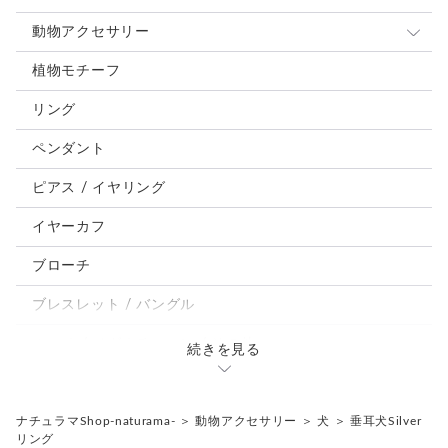
動物アクセサリー
猫
植物モチーフ
犬
リング
うさぎ
ペンダント
鳥、インコ、文鳥
ピアス / イヤリング
パンダ、馬、熊、豚、亀その他
イヤーカフ
モルフォ蝶
ブローチ
ブレスレット / バングル
ルーペ / メガネチェーン / その他
続きを見る
天然石ジュエリー1点もの
リング
チェーンネックレス
ナチュラマShop-naturama-
＞
動物アクセサリー
＞
犬
＞
垂耳犬Silver
リング