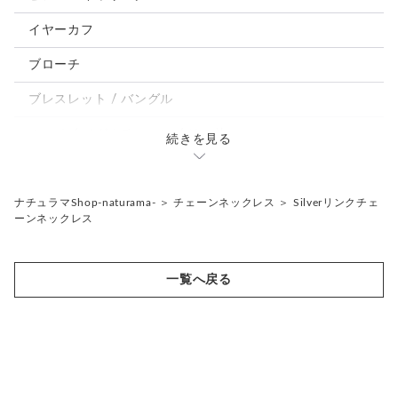
パンダ、馬、熊、豚、亀その他
イヤーカフ
モルフォ蝶
ブローチ
ブレスレット / バングル
ルーペ / メガネチェーン / その他
続きを見る
天然石ジュエリー1点もの
リング
チェーンネックレス
ナチュラマShop-naturama-
＞
チェーンネックレス
＞
Silverリンクチェ
ーンネックレス
ペンダント
帯留め
ブローチ
リングゲージ
一覧へ戻る
帯留め