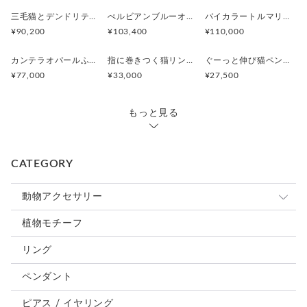
三毛猫とデンドリティッククオーツのリング
ぺルビアンブルーオパール 猫と鳥ペンダントブローチ
バイカラートルマリンと振り向くおしゃべり三毛猫のペンダント
¥90,200
¥103,400
¥110,000
カンテラオパールふくろうペンダント
指に巻きつく猫リング ピクシー
ぐーっと伸び猫ペンダント
¥77,000
¥33,000
¥27,500
もっと見る
CATEGORY
動物アクセサリー
猫
植物モチーフ
犬
リング
うさぎ
ペンダント
鳥、インコ、文鳥
ピアス / イヤリング