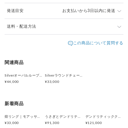
発送目安
お支払いから3日以内に発送
素材 Silver925
チェーン長さ 約45cm、約50cm
チェーンサイズ 8.6×3.5mm
※ご購入前に作品の「サイズ」や「素材」を十分にご確
送料・配送方法
重量 9.7g/45cm、10.8g/50cm
認頂きますようお願い致します。
発送元地域：
※画面上と実物では色が異なって見える場合がありま
京都府
海外発送：
可能
この商品について質問する
す。ご不明な点がありましたら、お問い合わせくださ
追跡／補
追加送
配送方法
送料
い。
償
料
※土日祝は休業日となりますのでお問合せや発送は翌営
海外配送（EMS/国際eパケット/国際小
大陸
○
／
○
¥0〜
関連商品
業日より順次行います。
包）
別
※他サイトや店頭でも販売しておりますため、在庫が更
日本国内は送料無料
○
／
○
¥0
¥0
新されていない場合がございます。その場合制作に少し
Silverオーバルループ チェーンネックレス
Silverラウンドチェーンマンテルネックレス
お時間いただきますことをご了承ください。
¥44,000
¥33,000
新着商品
煌リング｜モアッサナイト×天然石のシルバーリング（ブルートパーズ ペリドット アメシスト）
うさぎとデンドリティックアゲートペンダント
デンドリティッククオーツとお座り白猫ペンダント
¥33,000
¥91,300
¥121,000