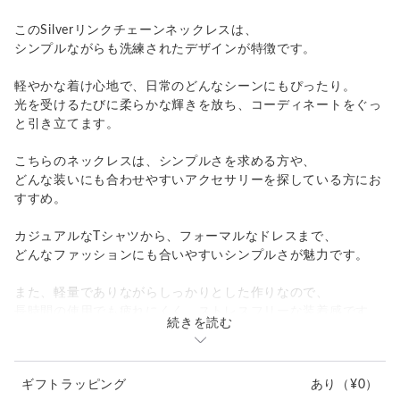
このSilverリンクチェーンネックレスは、
シンプルながらも洗練されたデザインが特徴です。
軽やかな着け心地で、日常のどんなシーンにもぴったり。
光を受けるたびに柔らかな輝きを放ち、コーディネートをぐっ
と引き立てます。
こちらのネックレスは、シンプルさを求める方や、
どんな装いにも合わせやすいアクセサリーを探している方にお
すすめ。
カジュアルなTシャツから、フォーマルなドレスまで、
どんなファッションにも合いやすいシンプルさが魅力です。
また、軽量でありながらしっかりとした作りなので、
長時間の使用でも疲れにくく、ストレスフリーな装着感です。
続きを読む
特別な日のお出かけや、日常のちょっとしたおしゃれに、この
ネックレスを選んでみてはいかがでしょうか。
たったひとつのアイテムで、毎日を少し華やかに変えてくれま
ギフトラッピング
あり
（¥0）
す。