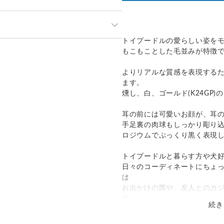
」や「素材」を十分にご確認頂き
トイプードルの愛らしい姿を
って見える場合があります。ご不
発送：
可能
もこもことした毛並みが特徴
い合わせください。
追跡／補償
送料
追加送料
のでお問合せや発送は翌営業日よ
よりリアルな質感を表現するため素
ます。
○
／
○
¥0
¥0
ておりますため、在庫が更新され
燻し、白、ゴールド(K24GP
その場合制作に少しお時間いただ
国際小包）
○
／
○
大陸別
¥0〜
。
耳の前には可愛いお顔が、耳
手足裏の肉球もしっかり彫り
ロジウムでぷっくり黒く表現
トイプードルと暮らす方や犬
日々のコーディネートにちょ
は
お出かけの際や、友人とのカ
す。
続き
もこもことしたトイプードル