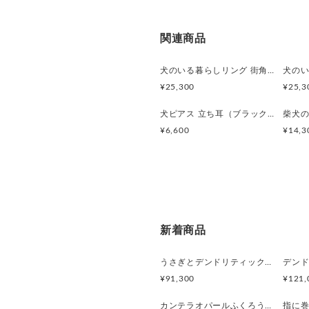
関連商品
犬のいる暮らしリング 街角お散歩シュナウザー
¥25,300
¥25,3
犬ピアス 立ち耳（ブラック）片耳
柴犬の
¥6,600
¥14,3
新着商品
うさぎとデンドリティックアゲートペンダント
¥91,300
¥121,
カンテラオパールふくろうペンダント