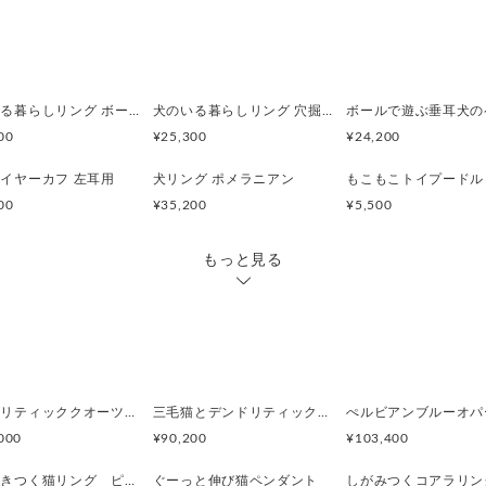
から見ても可愛い仕上がりで
身に着けるたびに、ほっこり
らうれしいです。
・素材 SV925
犬のいる暮らしリング ボール遊びコーギー
犬のいる暮らしリング 穴掘りダックスフント
・ポスト部素材 SV925、キャ
00
¥25,300
¥24,200
・サイズ
【犬】幅9.7mm、高15.6mm、
イヤーカフ 左耳用
犬リング ポメラニアン
・ 重量 4g
00
¥35,200
¥5,500
もっと見る
デンドリティッククオーツとお座り白猫ペンダント
三毛猫とデンドリティッククオーツのリング
000
¥90,200
¥103,400
指に巻きつく猫リング ピクシー
ぐーっと伸び猫ペンダント
しがみつくコアラリン