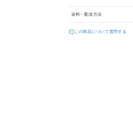
※ご購入前に作品の「サイズ
送料・配送方法
ますようお願い致します。
発送元地域：
※画面上と実物では色が異な
京都府
海外
この商品について質問する
明な点がありましたら、お問
配送方法
※土日祝は休業日となります
り順次行います。
日本国内は送料無料
※他サイトや店頭でも販売し
ていない場合がございます。
海外配送（EMS/国際eパケット/
きますことをご了承ください