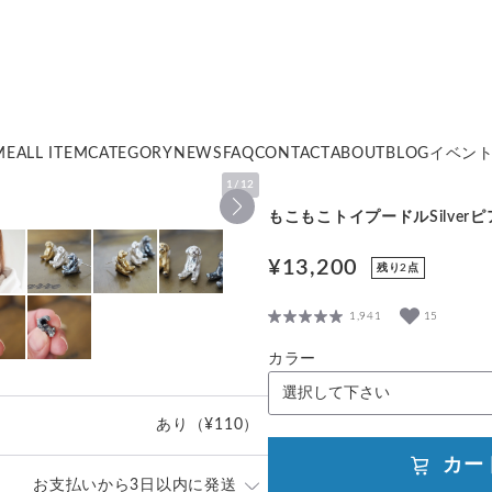
ME
ALL ITEM
CATEGORY
NEWS
FAQ
CONTACT
ABOUT
BLOG
イベン
1
/
12
もこもこトイプードルSilverピ
¥13,200
残り2点
1,941
15
カラー
あり
（¥110）
カー
お支払いから3日以内に発送