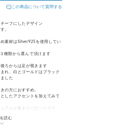
この商品について質問する
モチーフにしたデザイン
です。
材はSilver925を使用してい
)の３種類から選んで頂けます
の後ろからは足が覗きます
込まれ、白とゴールドはブラック
しました
好きの方におすすめ。
っとしたアクセントを加えてみて
ジュアルな集まりにぴったりで
を読む
の後ろ姿まで愛おしく、どの角度