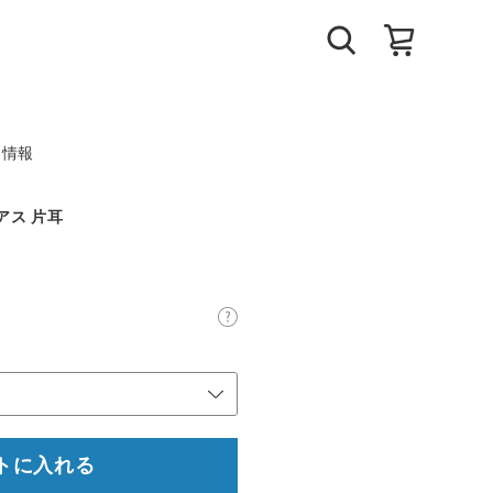
ト情報
アス 片耳
トに入れる