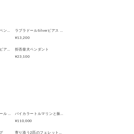
す。
とした気持ちと笑顔が届けられた
ボールで遊ぶ垂耳犬のペンダント 淡水パール ゴールド
ラブラドールSilverピアス 片耳 黒ラブ 白ラブ
ッチ: シリコン
¥13,200
厚み13.6mm
もこもこトイプードルピアス 片耳
拒否柴犬ペンダント
¥23,100
ぺルビアンブルーオパール 猫と鳥ペンダントブローチ
バイカラートルマリンと振り向くおしゃべり三毛猫のペンダント
¥110,000
グ
寄り添う2匹のフェレットリング