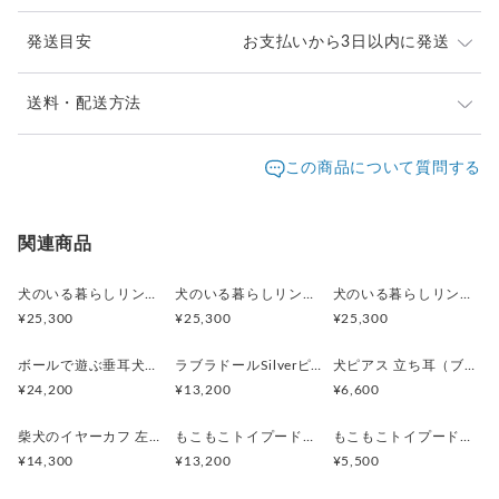
発送目安
お支払いから3日以内に発送
・素材:silver(燻し仕上げ)
・サイズ（耳から前脚）/横15.8mm 高さ20.8mm
・重量12.4g(S)、12.8g(M)、13.4g(L)
※ご購入前に作品の「サイズ」や「素材」を十分にご確
送料・配送方法
・リング幅 /4.8mm
認頂きますようお願い致します。
・リング対応サイズ 5-23号(S 5-9号)、(M 10-15号)、(L 16-
発送元地域：
※画面上と実物では色が異なって見える場合がありま
京都府
海外発送：
可能
この商品について質問する
23号)
す。ご不明な点がありましたら、お問い合わせくださ
追跡／補
追加送
※フリーサイズですので、多少のサイズ調整は到着後可能で
配送方法
送料
い。
償
料
す。
※土日祝は休業日となりますのでお問合せや発送は翌営
日本国内は送料無料
○
／
○
¥0
¥0
関連商品
業日より順次行います。
※他サイトや店頭でも販売しておりますため、在庫が更
海外配送（EMS/国際eパケット/国際小
大陸
○
／
○
¥0〜
新されていない場合がございます。その場合制作に少し
犬のいる暮らしリング 街角お散歩シュナウザー
犬のいる暮らしリング ボール遊びコーギー
犬のいる暮らしリング 穴掘りダックスフント
包）
別
お時間いただきますことをご了承ください。
¥25,300
¥25,300
¥25,300
ボールで遊ぶ垂耳犬のペンダント 淡水パール ゴールド
ラブラドールSilverピアス 片耳 黒ラブ 白ラブ
犬ピアス 立ち耳（ブラック）片耳
¥24,200
¥13,200
¥6,600
柴犬のイヤーカフ 左耳用
もこもこトイプードルSilverピアス 片耳
もこもこトイプードルピアス 片耳
¥14,300
¥13,200
¥5,500