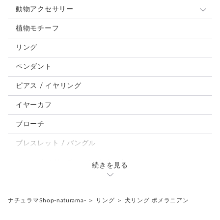
動物アクセサリー
猫
植物モチーフ
犬
リング
うさぎ
ペンダント
鳥、インコ、文鳥
ピアス / イヤリング
パンダ、馬、熊、豚、亀その他
イヤーカフ
モルフォ蝶
ブローチ
ブレスレット / バングル
ルーペ / メガネチェーン / その他
続きを見る
天然石ジュエリー1点もの
リング
チェーンネックレス
ナチュラマShop-naturama-
＞
リング
＞
犬リング ポメラニアン
ペンダント
帯留め