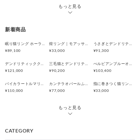
もっと見る
新着商品
眠り猫リング ホーランダイトインアメシスト
煌リング｜モアッサナイト×天然石のシルバーリング（ブルートパーズ ペリドット アメシスト）
うさぎとデンドリティックアゲートペンダント
¥89,100
¥33,000
¥91,300
デンドリティッククオーツとお座り白猫ペンダント
三毛猫とデンドリティッククオーツのリング
ぺルビアンブルーオパール 猫と鳥ペンダントブローチ
¥121,000
¥90,200
¥103,400
バイカラートルマリンと振り向くおしゃべり三毛猫のペンダント
カンテラオパールふくろうペンダント
指に巻きつく猫リング ピクシー
¥110,000
¥77,000
¥33,000
もっと見る
CATEGORY