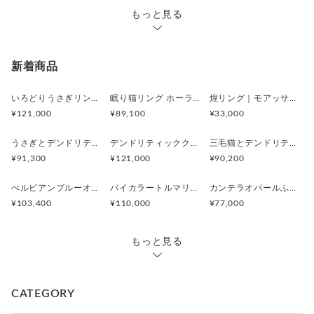
もっと見る
新着商品
いろどりうさぎリング アンデシンラブラドライト
眠り猫リング ホーランダイトインアメシスト
煌リング｜モアッサナイト×天然石のシルバーリング（ブルートパーズ ペリドット アメシスト）
¥121,000
¥89,100
¥33,000
うさぎとデンドリティックアゲートペンダント
デンドリティッククオーツとお座り白猫ペンダント
三毛猫とデンドリティッククオーツのリング
¥91,300
¥121,000
¥90,200
ぺルビアンブルーオパール 猫と鳥ペンダントブローチ
バイカラートルマリンと振り向くおしゃべり三毛猫のペンダント
カンテラオパールふくろうペンダント
¥103,400
¥110,000
¥77,000
もっと見る
CATEGORY