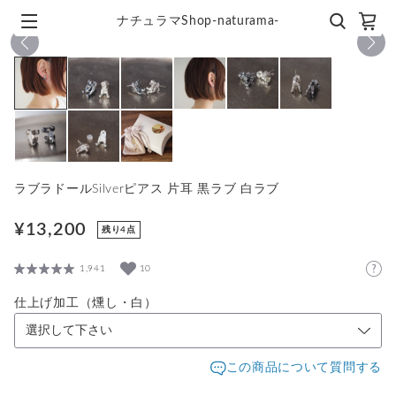
ナチュラマShop-naturama-
1
/
9
ラブラドールSilverピアス 片耳 黒ラブ 白ラブ
¥13,200
残り4点
1,941
10
仕上げ加工（燻し・白）
この商品について質問する