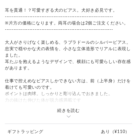
耳を貫通！？可愛すぎる犬のピアス。犬好き必見です。
--------------------------------------------------------------
※片方の価格になります。両耳の場合は2個ご注文ください。
--------------------------------------------------------------
大人がさりげなく楽しめる、ラブラドールのシルバーピアス。
忠実で穏やかな犬の表情を、小さな立体造形でリアルに表現し
ました。
耳たぶを抱えるようなデザインで、横顔にも可愛らしい存在感
があります。
仕事で控えめなピアスしかできない方は、前（上半身）だけを
着けても可愛いのです。
ポイントは肉球。しっかりと彫り込んでおきました。
力の抜けた伸びた体が脱力感満載です
続きを読む
素材：SV925、シリコンキャッチ
カラー：白仕上げ／燻し仕上げ（黒）からお選びいただけます
サイズ：幅 約10mm × 高さ 約16mm（手から耳の先まで）×
ギフトラッピング
あり
（¥110）
厚み 約16mm