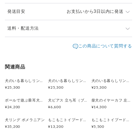
重量：約4.1g（片耳）
発送目安
お支払いから3日以内に発送
犬好きな方へのギフトにもおすすめです。
同シリーズで他犬種もございます。
※ご購入前に作品の「サイズ」や「素材」を十分にご確
送料・配送方法
認頂きますようお願い致します。
発送元地域：
※画面上と実物では色が異なって見える場合がありま
京都府
海外発送：
可能
この商品について質問する
す。ご不明な点がありましたら、お問い合わせくださ
追跡／補
追加送
配送方法
送料
い。
償
料
※土日祝は休業日となりますのでお問合せや発送は翌営
日本国内は送料無料
○
／
○
¥0
¥0
関連商品
業日より順次行います。
※他サイトや店頭でも販売しておりますため、在庫が更
海外配送（EMS/国際eパケット/国際小
大陸
○
／
○
¥0〜
新されていない場合がございます。その場合制作に少し
犬のいる暮らしリング 街角お散歩シュナウザー
犬のいる暮らしリング ボール遊びコーギー
犬のいる暮らしリング 穴掘りダックスフント
包）
別
お時間いただきますことをご了承ください。
¥25,300
¥25,300
¥25,300
ボールで遊ぶ垂耳犬のペンダント 淡水パール ゴールド
犬ピアス 立ち耳（ブラック）片耳
柴犬のイヤーカフ 左耳用
¥24,200
¥6,600
¥14,300
犬リング ポメラニアン
もこもこトイプードルSilverピアス 片耳
もこもこトイプードルピアス 片耳
¥35,200
¥13,200
¥5,500