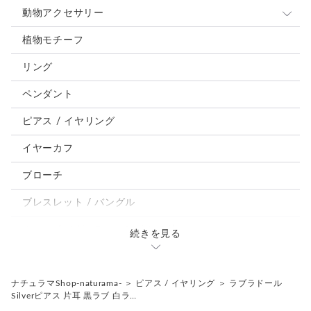
動物アクセサリー
猫
植物モチーフ
犬
リング
うさぎ
ペンダント
鳥、インコ、文鳥
ピアス / イヤリング
パンダ、馬、熊、豚、亀その他
イヤーカフ
モルフォ蝶
ブローチ
ブレスレット / バングル
ルーペ / メガネチェーン / その他
続きを見る
天然石ジュエリー1点もの
リング
チェーンネックレス
ナチュラマShop-naturama-
＞
ピアス / イヤリング
＞
ラブラドール
Silverピアス 片耳 黒ラブ 白ラ…
ペンダント
帯留め