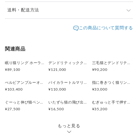
※ご購入前に作品の「サイズ」や「素材」を十分にご確
送料・配送方法
リングの厚みは約1.3mm。
認頂きますようお願い致します。
細身ながらも、総重量4gと
発送元地域：
※画面上と実物では色が異なって見える場合がありま
京都府
海外発送：
可能
この商品について質問する
しっかりとしたシルバーの質感を感じられる
す。ご不明な点がありましたら、お問い合わせくださ
追跡／補
追加送
デイリーユースに最適な仕上がりです。
配送方法
送料
い。
償
料
※土日祝は休業日となりますのでお問合せや発送は翌営
地域
自分へのご褒美に
宅急便（ヤマト）
○
／
○
¥0〜
関連商品
業日より順次行います。
別
または猫を愛する大切な方への
※他サイトや店頭でも販売しておりますため、在庫が更
海外配送（EMS/国際eパケット/国際小
大陸
特別なギフトとして。
○
／
○
¥0〜
新されていない場合がございます。その場合キャンセル
眠り猫リング ホーランダイトインアメシスト
デンドリティッククオーツとお座り白猫ペンダント
三毛猫とデンドリティッククオーツのリング
包）
別
のご連絡をさせていただきますことをご了承ください。
¥89,100
¥121,000
¥90,200
この小さな指輪が忙しい日々の中に
ふとした癒やしの時間を増やしてくれます
ぺルビアンブルーオパール 猫と鳥ペンダントブローチ
バイカラートルマリンと振り向くおしゃべり三毛猫のペンダント
指に巻きつく猫リング ピクシー
¥103,400
¥110,000
¥33,000
【仕様】
ぐーっと伸び猫ペンダント
いたずら猫の飛び出すピンブローチ
むぎゅっと手で押す猫リング
素材: シルバー925（石枠・猫モチーフ・リング）、一部ゴー
¥27,500
¥16,500
¥35,200
ルドメッキ（猫モチーフ）
天然石: カイヤナイト（カヤナイト）、約7mm × 5mm、オー
バルカット
もっと見る
リング: フリーサイズ（※無理な調整はお控えください。優し