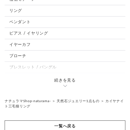
犬
リング
うさぎ
ペンダント
鳥、インコ、文鳥
ピアス / イヤリング
パンダ、馬、熊、豚、亀その他
イヤーカフ
モルフォ蝶
ブローチ
ブレスレット / バングル
ルーペ / メガネチェーン / その他
続きを見る
天然石ジュエリー1点もの
リング
チェーンネックレス
ナチュラマShop-naturama-
＞
天然石ジュエリー1点もの
＞
カイヤナイ
ト三毛猫リング
ペンダント
帯留め
ブローチ
リングゲージ
一覧へ戻る