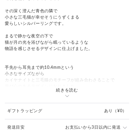
その深く澄んだ青色の隣で
小さな三毛猫が幸せそうにうずくまる
愛らしいシルバーリングです。
まるで静かな夜空の下で
猫が月の光を浴びながら眠っているような
物語を感じさせるデザインに仕上げました。
手先から耳先まで約10.4mmという
小さなサイズながら
カイヤナイトと三毛猫のモチーフが組み合わさることで
遊び心のあるデザインになりました
続きを読む
ネパール産カイヤナイトの
石の透明感を最大限に引き出す爪留めでセット。
ギフトラッピング
あり
（¥0）
カイヤナイト特有の「藍色」が
猫の落ち着いたゴールドに溶け込んで
発送目安
お支払いから3日以内に発送
大人の女性にふさわしい洗練された印象を与えます。