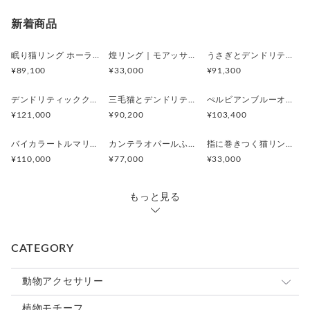
く調整してください）
サイズ: * リング厚み：約1.3mm
新着商品
猫モチーフ（手先〜耳先）：約10.4mm
重量: 約4g
眠り猫リング ホーランダイトインアメシスト
煌リング｜モアッサナイト×天然石のシルバーリング（ブルートパーズ ペリドット アメシスト）
うさぎとデンドリティックアゲートペンダント
¥89,100
¥33,000
¥91,300
デンドリティッククオーツとお座り白猫ペンダント
三毛猫とデンドリティッククオーツのリング
ぺルビアンブルーオパール 猫と鳥ペンダントブローチ
¥121,000
¥90,200
¥103,400
バイカラートルマリンと振り向くおしゃべり三毛猫のペンダント
カンテラオパールふくろうペンダント
指に巻きつく猫リング ピクシー
¥110,000
¥77,000
¥33,000
もっと見る
CATEGORY
動物アクセサリー
猫
植物モチーフ