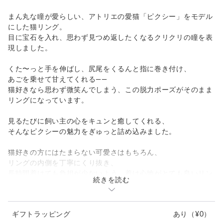
まん丸な瞳が愛らしい、アトリエの愛猫「ピクシー」をモデル
にした猫リング。
目に宝石を入れ、思わず見つめ返したくなるクリクリの瞳を表
現しました。
くた〜っと手を伸ばし、尻尾をくるんと指に巻き付け、
あごを乗せて甘えてくれる――
猫好きなら思わず微笑んでしまう、この脱力ポーズがそのまま
リングになっています。
見るたびに飼い主の心をキュンと癒してくれる、
そんなピクシーの魅力をぎゅっと詰め込みました。
猫好きの方にはたまらない可愛さはもちろん、
リングの内側を丁寧にくり抜き、
長時間着けても負担が少ないよう、着け心地がとても良いリン
続きを読む
グ。
また、指に着けると見えなくなってしまう
ギフトラッピング
あり
（¥0）
手の内側の肉球までしっかり表現した、