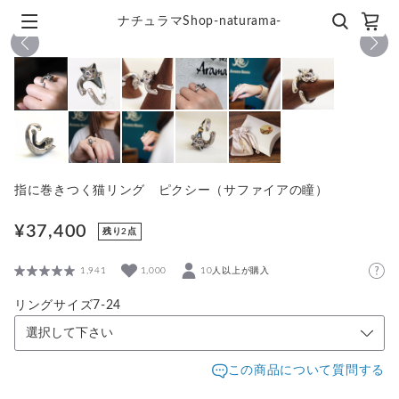
ナチュラマShop-naturama-
1
/
11
指に巻きつく猫リング ピクシー（サファイアの瞳）
¥37,400
残り2点
1,941
1,000
10人以上が購入
リングサイズ7-24
この商品について質問する