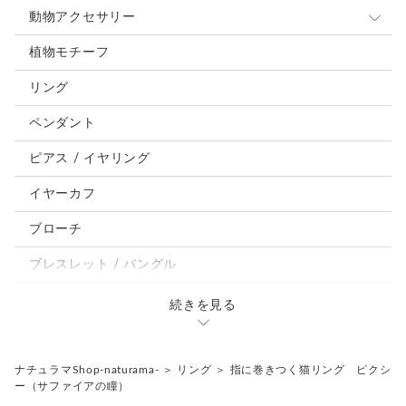
動物アクセサリー
猫
植物モチーフ
犬
リング
うさぎ
ペンダント
鳥、インコ、文鳥
ピアス / イヤリング
パンダ、馬、熊、豚、亀その他
イヤーカフ
モルフォ蝶
ブローチ
ブレスレット / バングル
ルーペ / メガネチェーン / その他
続きを見る
天然石ジュエリー1点もの
リング
チェーンネックレス
ナチュラマShop-naturama-
＞
リング
＞
指に巻きつく猫リング ピクシ
ー（サファイアの瞳）
ペンダント
帯留め