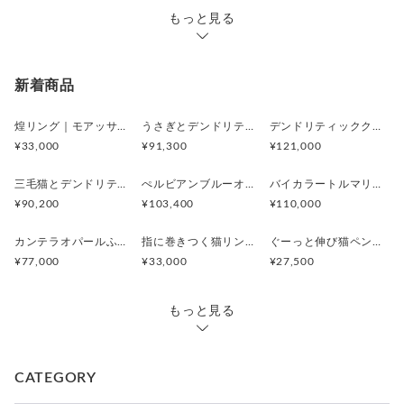
もっと見る
新着商品
煌リング｜モアッサナイト×天然石のシルバーリング（ブルートパーズ ペリドット アメシスト）
うさぎとデンドリティックアゲートペンダント
デンドリティッククオーツとお座り白猫ペンダント
¥33,000
¥91,300
¥121,000
三毛猫とデンドリティッククオーツのリング
ぺルビアンブルーオパール 猫と鳥ペンダントブローチ
バイカラートルマリンと振り向くおしゃべり三毛猫のペンダント
¥90,200
¥103,400
¥110,000
カンテラオパールふくろうペンダント
指に巻きつく猫リング ピクシー
ぐーっと伸び猫ペンダント
¥77,000
¥33,000
¥27,500
もっと見る
CATEGORY