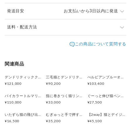
細部までこだわった癒しの猫リングです。
発送目安
お支払いから3日以内に発送
■瞳のバリエーション
グリーンが美しいエメラルドの瞳はこちら
https://arama-roots.com/items/741826
※ご購入前に作品の「サイズ」や「素材」を十分にご確
送料・配送方法
認頂きますようお願い致します。
※フリーサイズのため、到着後に多少のサイズ調整が可能で
発送元地域：
※画面上と実物では色が異なって見える場合がありま
京都府
海外発送：
可能
この商品について質問する
す。
す。ご不明な点がありましたら、お問い合わせくださ
追跡／補
追加送
その場合、無理に広げたり急に縮めたりすると割れますので十
配送方法
送料
い。
償
料
分ご注意ください。
※土日祝は休業日となりますのでお問合せや発送は翌営
日本国内は送料無料
○
／
○
¥0
¥0
関連商品
業日より順次行います。
素材：silver（燻し仕上げ）／天然サファイア
※他サイトや店頭でも販売しておりますため、在庫が更
海外配送（EMS/国際eパケット/国際小
大陸
大きさ：最大横18mm、リング部4mm
○
／
○
¥0〜
新されていない場合がございます。その場合制作に少し
デンドリティッククオーツとお座り白猫ペンダント
三毛猫とデンドリティッククオーツのリング
ぺルビアンブルーオパール 猫と鳥ペンダントブローチ
包）
別
重さ：12g
お時間いただきますことをご了承ください。
¥121,000
¥90,200
¥103,400
商品番号：AR28
バイカラートルマリンと振り向くおしゃべり三毛猫のペンダント
指に巻きつく猫リング ピクシー
ぐーっと伸び猫ペンダント
¥110,000
¥33,000
¥27,500
いたずら猫の飛び出すピンブローチ
むぎゅっと手で押す猫リング
【2way】猫とデイジーのイニシャルSブローチペンダントトップ
¥16,500
¥35,200
¥45,100