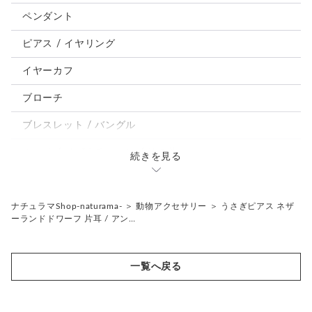
うさぎ
ペンダント
鳥、インコ、文鳥
ピアス / イヤリング
パンダ、馬、熊、豚、亀その他
イヤーカフ
モルフォ蝶
ブローチ
ブレスレット / バングル
ルーペ / メガネチェーン / その他
続きを見る
天然石ジュエリー1点もの
リング
チェーンネックレス
ナチュラマShop-naturama-
＞
動物アクセサリー
＞
うさぎピアス ネザ
ーランドドワーフ 片耳 / アン…
ペンダント
帯留め
ブローチ
リングゲージ
一覧へ戻る
帯留め