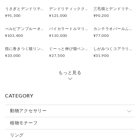
うさぎとデンドリティックアゲートペンダント
デンドリティッククオーツとお座り白猫ペンダント
三毛猫とデンドリティッククオーツのリング
¥91,300
¥121,000
¥90,200
ぺルビアンブルーオパール 猫と鳥ペンダントブローチ
バイカラートルマリンと振り向くおしゃべり三毛猫のペンダント
カンテラオパールふくろうペンダント
¥103,400
¥110,000
¥77,000
指に巻きつく猫リング ピクシー
ぐーっと伸び猫ペンダント
しがみつくコアラリング
¥33,000
¥27,500
¥31,900
もっと見る
CATEGORY
動物アクセサリー
猫
植物モチーフ
犬
リング