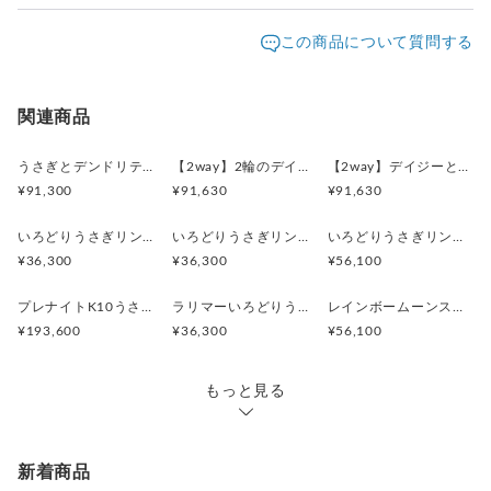
認頂きますようお願い致します。
仕事で控えめなピアスしかできない方は、
発送元地域：
※画面上と実物では色が異なって見える場合がありま
京都府
海外発送：
可能
この商品について質問する
前（上半身）だけを着けても可愛いのです。
す。ご不明な点がありましたら、お問い合わせくださ
追跡／補
追加送
配送方法
送料
い。
償
料
※土日祝は休業日となりますのでお問合せや発送は翌営
【真鍮アクセサリーについて】
日本国内は送料無料
○
／
○
¥0
¥0
関連商品
業日より順次行います。
使いこんでいくうちに色の変化を楽しめるアンティークアクセ
※他サイトや店頭でも販売しておりますため、在庫が更
海外配送（EMS/国際eパケット/国際小
大陸
サリー。真鍮にゴールド（K18）コーティングを施しておりま
○
／
○
¥0〜
新されていない場合がございます。その場合制作に少し
うさぎとデンドリティックアゲートペンダント
【2way】2輪のデイジーとうさぎの庭園 ブローチペンダントトップ（デンドリティックアゲート）
【2way】デイジーとうさぎの庭園 ブローチペンダントトップ（デンドリティックアゲート）
包）
別
すので、少しずつ深まっていく落ち着いた色味がより肌になじ
お時間いただきますことをご了承ください。
¥91,300
¥91,630
¥91,630
んできます♪
夏場や体質によって汗がメッキ層にしみこみ、変色が早まる場
いろどりうさぎリング ブルートパーズ
いろどりうさぎリング ペリドット
いろどりうさぎリング インカローズ2.85ct
合もございます。着用後は付着した汗を流すために、さっと水
¥36,300
¥36,300
¥56,100
洗いしていただければ変色はかなり防ぐことが出来ます。
プレナイトK10うさぎリング 11号
ラリマーいろどりうさぎリング
レインボームーンストーンいろどりうさぎリング
¥193,600
¥36,300
¥56,100
もっと見る
新着商品