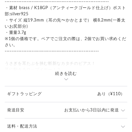
--------------------------------------------------------------
・素材 brass / K18GP（アンティークゴールド仕上げ）ポスト
部:silver925
・サイズ 縦19.3mm（耳の先〜かかとまで） 横8.2mm(一番太
いお尻部分)
・重量3.7g
※1個の価格です。ペアでご注文の際は、2個でお買い求めくだ
さい。
--------------------------------------------------------
うさぎを耳たぶを挟む斬新なカタチのピアス！
耳に刺さるロップイヤー！？
続きを読む
前から見ても、横から見ても、後ろから見ても・・
どの角度もとっても可愛いく見えるよう制作しました。
ギフトラッピング
あり
（¥110）
ぴょこんと上半身を起こしたうさぎの手を表現しています。
全身のチカラの抜けた脱力感が癒しポイント！
発送目安
お支払いから3日以内に発送
1本1本彫り込んだ毛並みがよりいきいきした表情に見えます。
まるいお尻にくるんと巻いたしっぽも本当に可愛いです♪
※ご購入前に作品の「サイズ」や「素材」を十分にご確
送料・配送方法