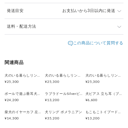
まるでぬいぐるみのようなトイプードルの可愛さをそのままに
制作しています。
発送目安
お支払いから3日以内に発送
指にまきつき、じっとこっちを見つめる姿を手前にしても、切
※ご購入前に作品の「サイズ」や「素材」を十分にご確
送料・配送方法
なくカワイイ哀愁漂う後姿を手前にしてもOK。
認頂きますようお願い致します。
スカーフリングにも使えます♪男女問わず人気のリングです。
発送元地域：
※画面上と実物では色が異なって見える場合がありま
京都府
海外発送：
可能
この商品について質問する
す。ご不明な点がありましたら、お問い合わせくださ
追跡／補
追加送
配送方法
送料
い。
償
料
※土日祝は休業日となりますのでお問合せや発送は翌営
日本国内は送料無料
○
／
○
¥0
¥0
関連商品
業日より順次行います。
※他サイトや店頭でも販売しておりますため、在庫が更
海外配送（EMS/国際eパケット/国際小
大陸
○
／
○
¥0〜
新されていない場合がございます。その場合制作に少し
犬のいる暮らしリング 街角お散歩シュナウザー
犬のいる暮らしリング ボール遊びコーギー
犬のいる暮らしリング 穴掘りダックスフント
包）
別
お時間いただきますことをご了承ください。
¥25,300
¥25,300
¥25,300
ボールで遊ぶ垂耳犬のペンダント 淡水パール ゴールド
ラブラドールSilverピアス 片耳 黒ラブ 白ラブ
犬ピアス 立ち耳（ブラック）片耳
¥24,200
¥13,200
¥6,600
柴犬のイヤーカフ 左耳用
犬リング ポメラニアン
もこもこトイプードルSilverピアス 片耳
¥14,300
¥35,200
¥13,200