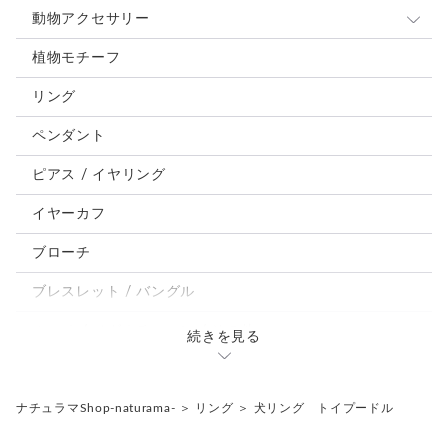
動物アクセサリー
猫
植物モチーフ
犬
リング
うさぎ
ペンダント
鳥、インコ、文鳥
ピアス / イヤリング
パンダ、馬、熊、豚、亀その他
イヤーカフ
モルフォ蝶
ブローチ
ブレスレット / バングル
ルーペ / メガネチェーン / その他
続きを見る
天然石ジュエリー1点もの
リング
チェーンネックレス
ナチュラマShop-naturama-
＞
リング
＞
犬リング トイプードル
ペンダント
帯留め