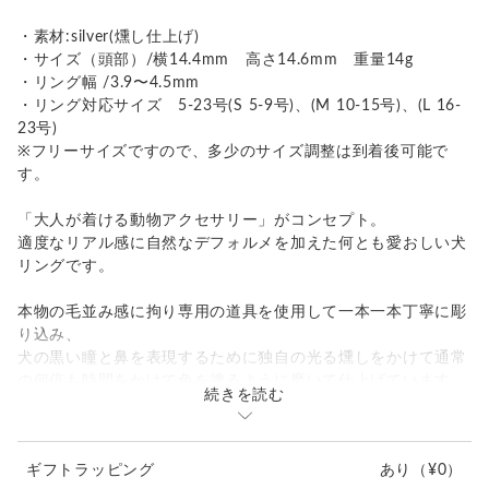
・素材:silver(燻し仕上げ)
・サイズ（頭部）/横14.4mm 高さ14.6mm 重量14g
・リング幅 /3.9〜4.5mm
・リング対応サイズ 5-23号(S 5-9号)、(M 10-15号)、(L 16-
23号)
※フリーサイズですので、多少のサイズ調整は到着後可能で
す。
「大人が着ける動物アクセサリー」がコンセプト。
適度なリアル感に自然なデフォルメを加えた何とも愛おしい犬
リングです。
本物の毛並み感に拘り専用の道具を使用して一本一本丁寧に彫
り込み、
犬の黒い瞳と鼻を表現するために独自の光る燻しをかけて通常
の何倍も時間をかけて色を塗るように磨いて仕上げています。
続きを読む
くりっくりの毛並みの制作には他の犬リングよりかなりの時間
をつぎ込みました。
ギフトラッピング
あり
（¥0）
時間をかけた分、ふわふわもこもこ感が出ていると思います。