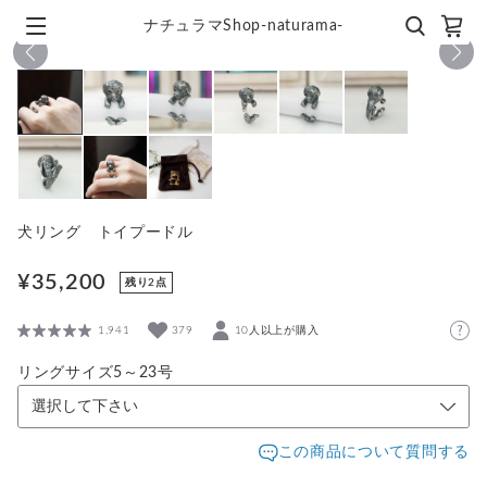
ナチュラマShop-naturama-
1
/
9
犬リング トイプードル
¥35,200
残り2点
1,941
379
10人以上が購入
リングサイズ5～23号
この商品について質問する