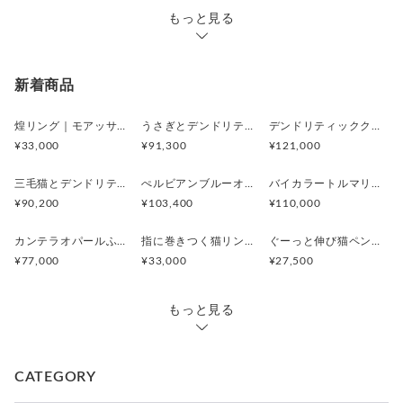
もっと見る
新着商品
煌リング｜モアッサナイト×天然石のシルバーリング（ブルートパーズ ペリドット アメシスト）
うさぎとデンドリティックアゲートペンダント
デンドリティッククオーツとお座り白猫ペンダント
¥33,000
¥91,300
¥121,000
三毛猫とデンドリティッククオーツのリング
ぺルビアンブルーオパール 猫と鳥ペンダントブローチ
バイカラートルマリンと振り向くおしゃべり三毛猫のペンダント
¥90,200
¥103,400
¥110,000
カンテラオパールふくろうペンダント
指に巻きつく猫リング ピクシー
ぐーっと伸び猫ペンダント
¥77,000
¥33,000
¥27,500
もっと見る
CATEGORY