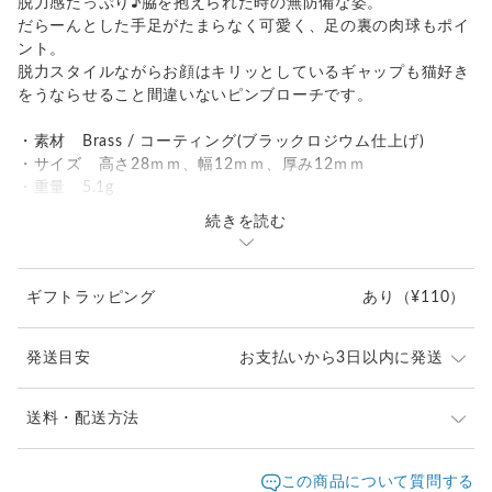
脱力感たっぷり♪脇を抱えられた時の無防備な姿。
だらーんとした手足がたまらなく可愛く、足の裏の肉球もポイ
ント。
脱力スタイルながらお顔はキリッとしているギャップも猫好き
をうならせること間違いないピンブローチです。
・素材 Brass / コーティング(ブラックロジウム仕上げ)
・サイズ 高さ28ｍｍ、幅12ｍｍ、厚み12ｍｍ
・重量 5.1g
続きを読む
かわいいnaturama専用ポーチに入れてお届けします。
ギフトラッピング
あり
（¥110）
発送目安
お支払いから3日以内に発送
※ご購入前に作品の「サイズ」や「素材」を十分にご確
送料・配送方法
認頂きますようお願い致します。
発送元地域：
※画面上と実物では色が異なって見える場合がありま
京都府
海外発送：
可能
この商品について質問する
す。ご不明な点がありましたら、お問い合わせくださ