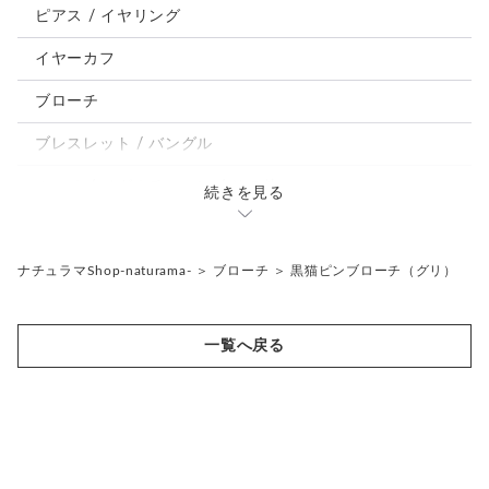
鳥、インコ、文鳥
ピアス / イヤリング
パンダ、馬、熊、豚、亀その他
イヤーカフ
モルフォ蝶
ブローチ
ブレスレット / バングル
ルーペ / メガネチェーン / その他
続きを見る
天然石ジュエリー1点もの
リング
チェーンネックレス
ナチュラマShop-naturama-
＞
ブローチ
＞
黒猫ピンブローチ（グリ）
ペンダント
帯留め
一覧へ戻る
ブローチ
リングゲージ
帯留め