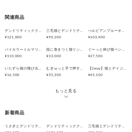
追跡／補
追加送
配送方法
送料
い。
償
料
※土日祝は休業日となりますのでお問合せや発送は翌営
日本国内は送料無料
○
／
○
¥0
¥0
関連商品
業日より順次行います。
※他サイトや店頭でも販売しておりますため、在庫が更
海外配送（EMS/国際eパケット/国際小
大陸
○
／
○
¥0〜
新されていない場合がございます。その場合制作に少し
デンドリティッククオーツとお座り白猫ペンダント
三毛猫とデンドリティッククオーツのリング
ぺルビアンブルーオパール 猫と鳥ペンダントブローチ
包）
別
お時間いただきますことをご了承ください。
¥121,000
¥90,200
¥103,400
バイカラートルマリンと振り向くおしゃべり三毛猫のペンダント
指に巻きつく猫リング ピクシー
ぐーっと伸び猫ペンダント
¥110,000
¥33,000
¥27,500
いたずら猫の飛び出すピンブローチ
むぎゅっと手で押す猫リング
【2way】猫とデイジーのイニシャルSブローチペンダントトップ
¥16,500
¥35,200
¥45,100
もっと見る
新着商品
うさぎとデンドリティックアゲートペンダント
デンドリティッククオーツとお座り白猫ペンダント
三毛猫とデンドリティッククオーツのリング