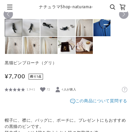
ナチュラマShop-naturama-
1
/
11
黒猫ピンブローチ（グリ）
¥7,700
残り5点
1,941
72
4人が購入
この商品について質問する
帽子に、襟に、バッグに、ポーチに。プレゼントにもおすすめ
の黒猫のピンです。