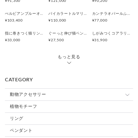
¥91,300
¥121,000
¥90,200
ぺルビアンブルーオパール 猫と鳥ペンダントブローチ
バイカラートルマリンと振り向くおしゃべり三毛猫のペンダント
カンテラオパールふくろうペンダント
¥103,400
¥110,000
¥77,000
指に巻きつく猫リング ピクシー
ぐーっと伸び猫ペンダント
しがみつくコアラリング
¥33,000
¥27,500
¥31,900
もっと見る
CATEGORY
動物アクセサリー
猫
植物モチーフ
犬
リング
うさぎ
ペンダント