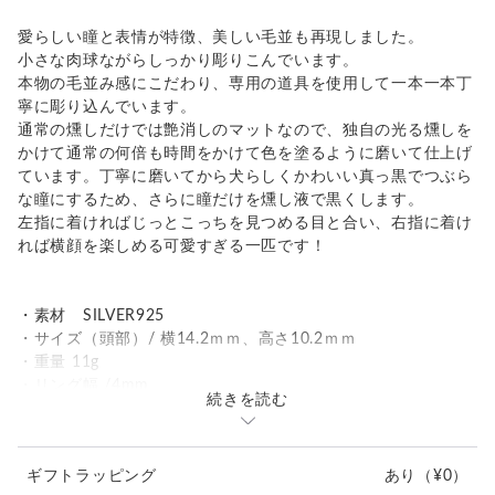
愛らしい瞳と表情が特徴、美しい毛並も再現しました。
小さな肉球ながらしっかり彫りこんでいます。
本物の毛並み感にこだわり、専用の道具を使用して一本一本丁
寧に彫り込んでいます。
通常の燻しだけでは艶消しのマットなので、独自の光る燻しを
かけて通常の何倍も時間をかけて色を塗るように磨いて仕上げ
ています。丁寧に磨いてから犬らしくかわいい真っ黒でつぶら
な瞳にするため、さらに瞳だけを燻し液で黒くします。
左指に着ければじっとこっちを見つめる目と合い、右指に着け
れば横顔を楽しめる可愛すぎる一匹です！
・素材 SILVER925
・サイズ（頭部）/ 横14.2ｍｍ、高さ10.2ｍｍ
・重量 11g
・リング幅 /4mm
続きを読む
・リング対応サイズ 5-23号(S 5-9号)、(M 10-15号)、(L 16-
23号)
※フリーサイズですので、多少のサイズ調整は到着後可能で
ギフトラッピング
あり
（¥0）
す。