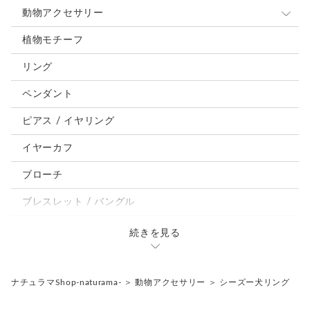
動物アクセサリー
猫
植物モチーフ
犬
リング
うさぎ
ペンダント
鳥、インコ、文鳥
ピアス / イヤリング
パンダ、馬、熊、豚、亀その他
イヤーカフ
モルフォ蝶
ブローチ
ブレスレット / バングル
ルーペ / メガネチェーン / その他
続きを見る
天然石ジュエリー1点もの
リング
チェーンネックレス
ナチュラマShop-naturama-
＞
動物アクセサリー
＞
シーズー犬リング
ペンダント
帯留め