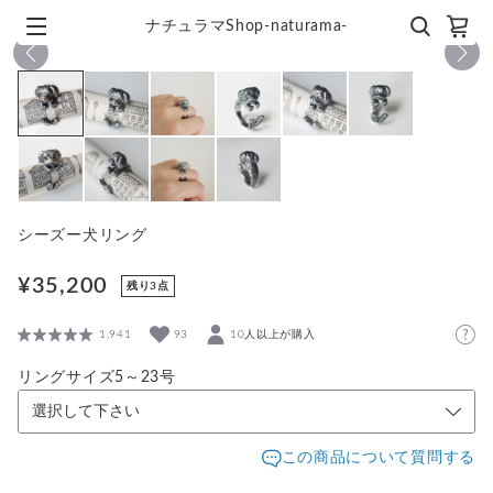
ナチュラマShop-naturama-
1
/
10
シーズー犬リング
¥35,200
残り3点
1,941
93
10人以上が購入
リングサイズ5～23号
この商品について質問する