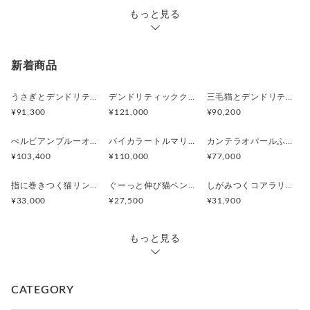
もっと見る
新着商品
うさぎとデンドリティックアゲートペンダント
デンドリティッククオーツとお座り白猫ペンダント
三毛猫とデンドリティッククオーツのリング
¥91,300
¥121,000
¥90,200
ぺルビアンブルーオパール 猫と鳥ペンダントブローチ
バイカラートルマリンと振り向くおしゃべり三毛猫のペンダント
カンテラオパールふくろうペンダント
¥103,400
¥110,000
¥77,000
指に巻きつく猫リング ピクシー
ぐーっと伸び猫ペンダント
しがみつくコアラリング
¥33,000
¥27,500
¥31,900
もっと見る
CATEGORY