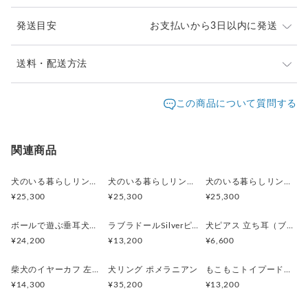
発送目安
お支払いから3日以内に発送
※ご購入前に作品の「サイズ」や「素材」を十分にご確
送料・配送方法
認頂きますようお願い致します。
発送元地域：
※画面上と実物では色が異なって見える場合がありま
京都府
海外発送：
可能
この商品について質問する
す。ご不明な点がありましたら、お問い合わせくださ
追跡／補
追加送
配送方法
送料
い。
償
料
※土日祝は休業日となりますのでお問合せや発送は翌営
日本国内は送料無料
○
／
○
¥0
¥0
関連商品
業日より順次行います。
※他サイトや店頭でも販売しておりますため、在庫が更
海外配送（EMS/国際eパケット/国際小
大陸
○
／
○
¥0〜
新されていない場合がございます。その場合制作に少し
犬のいる暮らしリング 街角お散歩シュナウザー
犬のいる暮らしリング ボール遊びコーギー
犬のいる暮らしリング 穴掘りダックスフント
包）
別
お時間いただきますことをご了承ください。
¥25,300
¥25,300
¥25,300
ボールで遊ぶ垂耳犬のペンダント 淡水パール ゴールド
ラブラドールSilverピアス 片耳 黒ラブ 白ラブ
犬ピアス 立ち耳（ブラック）片耳
¥24,200
¥13,200
¥6,600
柴犬のイヤーカフ 左耳用
犬リング ポメラニアン
もこもこトイプードルSilverピアス 片耳
¥14,300
¥35,200
¥13,200