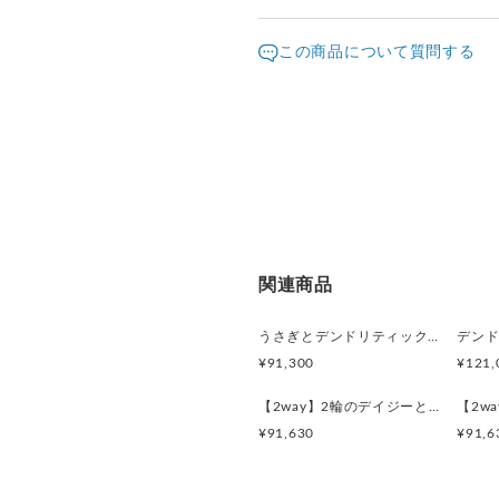
ますようお願い致します。
発送元地域：
※画面上と実物では色が異な
京都府
海外
この商品について質問する
明な点がありましたら、お問
配送方法
※土日祝は休業日となります
り順次行います。
宅急便（ヤマト）
※こちらは1点ものです。
クリックポスト
関連商品
うさぎとデンドリティックアゲートペンダント
¥91,300
¥121,
【2way】2輪のデイジーとうさぎの庭園 ブローチペンダントトップ（デンドリティックアゲート）
¥91,630
¥91,6