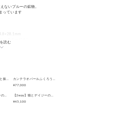
言えないブルーの鉱物。
まっています
.8×28.1mm
mアジャスター付き)
を読む
バイカラートルマリンと振り向くおしゃべり三毛猫のペンダント
カンテラオパールふくろうペンダント
¥77,000
【2way】猫とデイジーのイニシャルMブローチペンダントトップ
【2way】猫とデイジーのイニシャルAブローチペンダントトップ
¥45,100