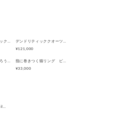
うさぎとデンドリティックアゲートペンダント
デンドリティッククオーツとお座り白猫ペンダント
¥121,000
カンテラオパールふくろうペンダント
指に巻きつく猫リング ピクシー
¥33,000
l…