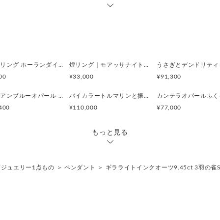
眠り猫リング ホーランダイトインアメシスト
煌リング｜モアッサナイト×天然石のシルバーリング（ブルートパーズ ペリドット アメシスト）
00
¥33,000
¥91,300
ぺルビアンブルーオパール 猫と鳥ペンダントブローチ
バイカラートルマリンと振り向くおしゃべり三毛猫のペンダント
400
¥110,000
¥77,000
もっと見る
石ジュエリー1点もの
＞
ペンダント
＞
ギラライトインクオーツ9.45ct 3羽の雀Si