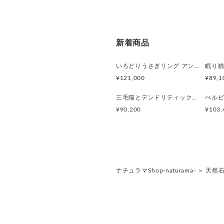
新着商品
いろどりうさぎリング アンデシンラブラドライト
¥121,000
¥89,1
三毛猫とデンドリティッククオーツのリング
¥90,200
¥103,
ナチュラマShop-naturama-
＞
天然