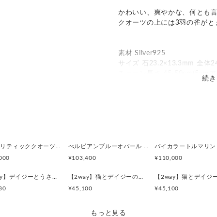
かわいい、爽やかな、何とも
って見える場合があります。ご不
発送：
不可能
クオーツの上には3羽の雀がと
い合わせください。
追跡／補償
送料
追加送料
のでお問合せや発送は翌営業日よ
素材 Silver925
○
／
○
地域別
¥0〜
サイズ 石23.2×13.3mm 全体24
チェーン長さ 45-50cm(5c
○
／
✕
¥185
¥0
続き
商品番号 APO147g
デンドリティッククオーツとお座り白猫ペンダント
ぺルビアンブルーオパール 猫と鳥ペンダントブローチ
000
¥103,400
¥110,000
【2way】デイジーとうさぎの庭園 ブローチペンダントトップ（デンドリティックアゲート）
【2way】猫とデイジーのイニシャルSブローチペンダントトップ
30
¥45,100
¥45,100
もっと見る