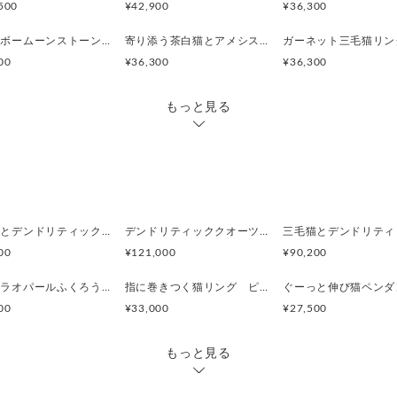
500
¥42,900
¥36,300
レインボームーンストーン三毛猫リング
寄り添う茶白猫とアメシストのシルバーリング
ガーネット三毛猫リン
00
¥36,300
¥36,300
もっと見る
うさぎとデンドリティックアゲートペンダント
デンドリティッククオーツとお座り白猫ペンダント
00
¥121,000
¥90,200
カンテラオパールふくろうペンダント
指に巻きつく猫リング ピクシー
ぐーっと伸び猫ペンダ
00
¥33,000
¥27,500
もっと見る