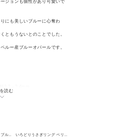
ルージョンも個性があり可愛いで
まりにも美しいブルーに心奪わ
行くともうないとのことでした。
なペルー産ブルーオパールです。
2.2～3.4mm
を読む
いろどりうさぎリング ブルートパーズ
いろどりうさぎリング ペリドット