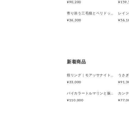
¥90,200
¥159,
寄り添う三毛猫とペリドットのシルバーリング
¥36,300
¥56,1
新着商品
煌リング｜モアッサナイト×天然石のシルバーリング（ブルートパーズ ペリドット アメシスト）
¥33,000
¥91,3
バイカラートルマリンと振り向くおしゃべり三毛猫のペンダント
¥110,000
¥77,0