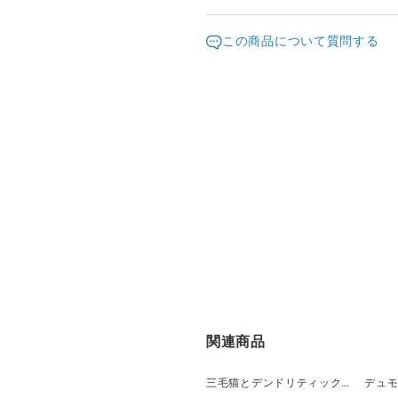
ますようお願い致します。
発送元地域：
※画面上と実物では色が異な
京都府
海外
この商品について質問する
明な点がありましたら、お問
配送方法
※土日祝は休業日となります
り順次行います。
宅急便（ヤマト）
※こちらは1点ものです。
クリックポスト
関連商品
三毛猫とデンドリティッククオーツのリング