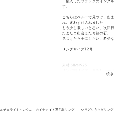
一部入ったブラックのインク
す。
って見える場合があります。ご不
発送：
不可能
い合わせください。
こちらはペルーで見つけ、あ
追跡／補償
送料
追加送料
のでお問合せや発送は翌営業日よ
れ、迷わず仕入れました
もう少し欲しいと思い、次回
○
／
○
地域別
¥0〜
たまたま出会えた奇跡の石。
見つけたら手にしたい、希少
○
／
✕
¥185
¥0
リングサイズ12号
-----------------------------
素材 Silver925
リング部サイズ 厚み1.5mm, 幅
続き
オパールサイズ 縦12mm
商品番号 ARO03
デュモルチェライトインクォーツ茶白猫リング
カイヤナイト三毛猫リング