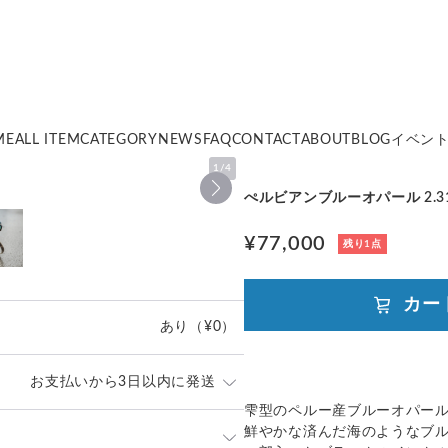
ME
ALL ITEM
CATEGORY
NEWS
FAQ
CONTACT
ABOUT
BLOG
イベン
1
/
4
ぺルビアンブルーオパール 2.31ct
¥77,000
残り1点
カー
あり
（¥0）
お支払いから3日以内に発送
雫型のペルー産ブルーオパー
鮮やかな済んだ海のようなブ
」や「素材」を十分にご確認頂き