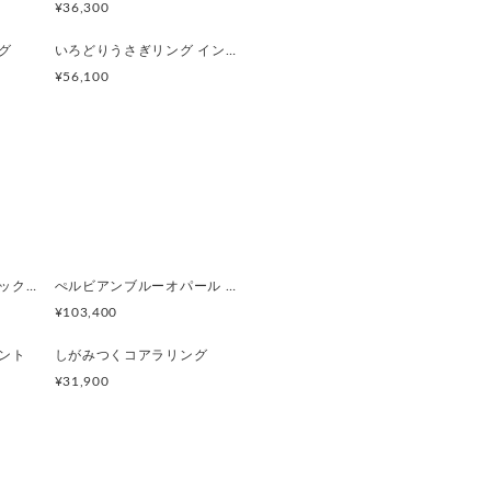
¥36,300
グ
いろどりうさぎリング インカローズ2.85ct
¥56,100
三毛猫とデンドリティッククオーツのリング
ぺルビアンブルーオパール 猫と鳥ペンダントブローチ
¥103,400
ント
しがみつくコアラリング
¥31,900