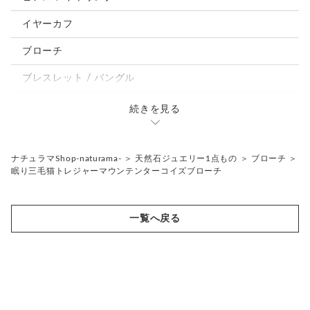
パンダ、馬、熊、豚、亀その他
イヤーカフ
モルフォ蝶
ブローチ
ブレスレット / バングル
ルーペ / メガネチェーン / その他
続きを見る
天然石ジュエリー1点もの
リング
チェーンネックレス
ナチュラマShop-naturama-
＞
天然石ジュエリー1点もの
＞
ブローチ
＞
眠り三毛猫トレジャーマウンテンターコイズブローチ
ペンダント
帯留め
ブローチ
リングゲージ
一覧へ戻る
帯留め