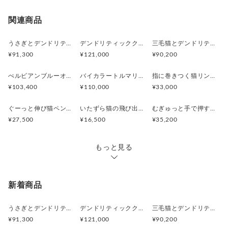
※土日祝は休業日となりますのでお問合せや発送は翌営
宅急便（ヤマト）
○
／
○
地域別
¥0〜
関連商品
業日より順次行います。
※こちらは1点ものです。
クリックポスト
○
／
✕
¥185
¥0
うさぎとデンドリティックアゲートペンダント
デンドリティッククオーツとお座り白猫ペンダント
三毛猫とデンドリティッククオーツのリング
¥91,300
¥121,000
¥90,200
ぺルビアンブルーオパール 猫と鳥ペンダントブローチ
バイカラートルマリンと振り向くおしゃべり三毛猫のペンダント
指に巻きつく猫リング ピクシー
¥103,400
¥110,000
¥33,000
ぐーっと伸び猫ペンダント
いたずら猫の飛び出すピンブローチ
むぎゅっと手で押す猫リング
¥27,500
¥16,500
¥35,200
もっと見る
新着商品
うさぎとデンドリティックアゲートペンダント
デンドリティッククオーツとお座り白猫ペンダント
三毛猫とデンドリティッククオーツのリング
¥91,300
¥121,000
¥90,200