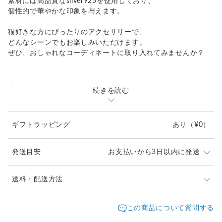
素材には高品質なsilver925を使用しており、
個性的で華やかな印象を与えます。
猫好きな方にぴったりのアクセサリーで、
どんなシーンでもお楽しみいただけます。
ぜひ、おしゃれなコーディネートに取り入れてみませんか？
サイズ
続きを読む
猫 横14.4mm、縦10.4mm
ターコイズ 横30.8mm、縦31mm
商品番号 ap161OD1
ギフトラッピング
あり
（¥0）
発送目安
お支払いから3日以内に発送
※ご購入前に作品の「サイズ」や「素材」を十分にご確
送料・配送方法
認頂きますようお願い致します。
発送元地域：
※画面上と実物では色が異なって見える場合がありま
京都府
海外発送：
不可能
この商品について質問する
す。ご不明な点がありましたら、お問い合わせくださ
配送方法
追跡／補償
送料
追加送料
い。