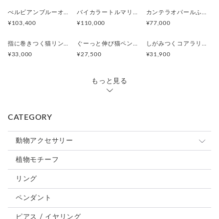
ぺルビアンブルーオパール 猫と鳥ペンダントブローチ
バイカラートルマリンと振り向くおしゃべり三毛猫のペンダント
カンテラオパールふくろうペンダント
¥103,400
¥110,000
¥77,000
指に巻きつく猫リング ピクシー
ぐーっと伸び猫ペンダント
しがみつくコアラリング
¥33,000
¥27,500
¥31,900
もっと見る
CATEGORY
動物アクセサリー
猫
植物モチーフ
犬
リング
うさぎ
ペンダント
鳥、インコ、文鳥
ピアス / イヤリング