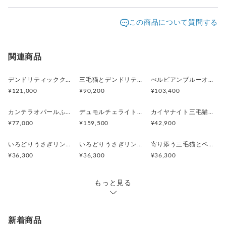
素材 Silver925 (一部K24メッキ)
認頂きますようお願い致します。
コマドリサイズ 高さ15.2mm, 横9.0mm
発送元地域：
※画面上と実物では色が異なって見える場合がありま
京都府
海外発送：
不可能
この商品について質問する
デンドリティッククオーツサイズ 13mm 12.7ct
す。ご不明な点がありましたら、お問い合わせくださ
リング部サイズ 厚み1.3mm, 幅2.7～3.8mm
配送方法
追跡／補償
送料
追加送料
い。
重量 9g
※土日祝は休業日となりますのでお問合せや発送は翌営
商品番号 AP101od3
宅急便（ヤマト）
○
／
○
地域別
¥0〜
関連商品
業日より順次行います。
※こちらは1点ものです。
クリックポスト
○
／
✕
¥185
¥0
デンドリティッククオーツとお座り白猫ペンダント
三毛猫とデンドリティッククオーツのリング
ぺルビアンブルーオパール 猫と鳥ペンダントブローチ
¥121,000
¥90,200
¥103,400
カンテラオパールふくろうペンダント
デュモルチェライトインクォーツ茶白猫リング
カイヤナイト三毛猫リング
¥77,000
¥159,500
¥42,900
いろどりうさぎリング ブルートパーズ
いろどりうさぎリング ペリドット
寄り添う三毛猫とペリドットのシルバーリング
¥36,300
¥36,300
¥36,300
もっと見る
新着商品