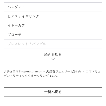
うさぎ
ペンダント
鳥、インコ、文鳥
ピアス / イヤリング
パンダ、馬、熊、豚、亀その他
イヤーカフ
モルフォ蝶
ブローチ
ブレスレット / バングル
ルーペ / メガネチェーン / その他
続きを見る
天然石ジュエリー1点もの
リング
チェーンネックレス
ナチュラマShop-naturama-
＞
天然石ジュエリー1点もの
＞
コマドリと
デンドリティッククオーツリング 12.7…
ペンダント
帯留め
ブローチ
リングゲージ
一覧へ戻る
帯留め