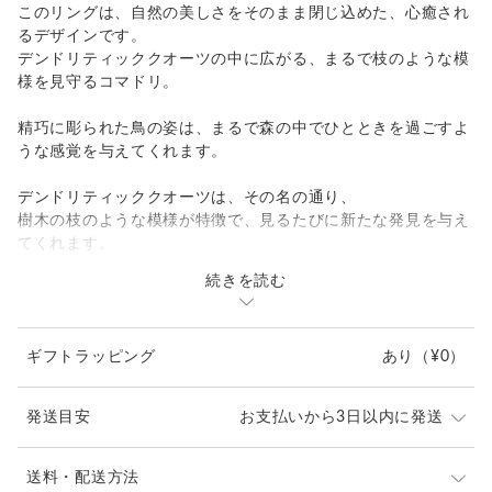
このリングは、自然の美しさをそのまま閉じ込めた、心癒され
るデザインです。
デンドリティッククオーツの中に広がる、まるで枝のような模
様を見守るコマドリ。
精巧に彫られた鳥の姿は、まるで森の中でひとときを過ごすよ
うな感覚を与えてくれます。
デンドリティッククオーツは、その名の通り、
樹木の枝のような模様が特徴で、見るたびに新たな発見を与え
てくれます。
続きを読む
コマドリは、やわらかなシルバーで仕上げられ、
温かみのあるK24メッキがポイントとして施されています。
ギフトラッピング
あり
（¥0）
リングサイズ12～16号程度
※画像は14号です
発送目安
お支払いから3日以内に発送
-----------------------------
※ご購入前に作品の「サイズ」や「素材」を十分にご確
送料・配送方法