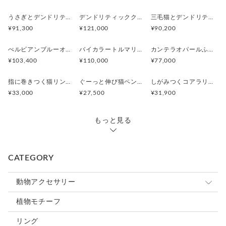
うさぎとデンドリティックアゲートペンダント
デンドリティッククオーツとお座り白猫ペンダント
三毛猫とデンドリティッククオーツのリング
¥91,300
¥121,000
¥90,200
ぺルビアンブルーオパール 猫と鳥ペンダントブローチ
バイカラートルマリンと振り向くおしゃべり三毛猫のペンダント
カンテラオパールふくろうペンダント
¥103,400
¥110,000
¥77,000
指に巻きつく猫リング ピクシー
ぐーっと伸び猫ペンダント
しがみつくコアラリング
¥33,000
¥27,500
¥31,900
もっと見る
CATEGORY
動物アクセサリー
猫
植物モチーフ
犬
リング