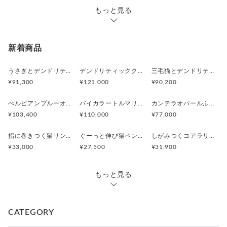
もっと見る
新着商品
うさぎとデンドリティックアゲートペンダント
デンドリティッククオーツとお座り白猫ペンダント
三毛猫とデンドリティッククオーツのリング
¥91,300
¥121,000
¥90,200
ぺルビアンブルーオパール 猫と鳥ペンダントブローチ
バイカラートルマリンと振り向くおしゃべり三毛猫のペンダント
カンテラオパールふくろうペンダント
¥103,400
¥110,000
¥77,000
指に巻きつく猫リング ピクシー
ぐーっと伸び猫ペンダント
しがみつくコアラリング
¥33,000
¥27,500
¥31,900
もっと見る
CATEGORY