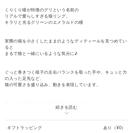
くりくり瞳が特徴のグリという名前の
リアルで愛らしすぎる猫リング。
キラリと光るグリーンのエメラルドの瞳
実際の猫を小さくしたままのようなディティールを見つめてい
ると
まるで猫と一緒にいるような気分に♪
ぐっと巻きつく様子の左右バランスを取った手や、キュッと力
の入った足先など、
猫の可愛さを盛り込み、動きを表現しています。
抱っこが得意ではない猫の様子を出すため、
続きを読む
右手の力の入り具合もポイント！
ギフトラッピング
あり
（¥0）
しっかり細かく彫り込んだ足の裏の肉球だけじゃなく