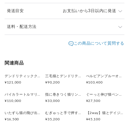
実は着けると見えない、持ってる人だけが見える手の肉球まで
あるんです！
発送目安
お支払いから3日以内に発送
通常の燻しだけでは艶消しのマットですので、
※ご購入前に作品の「サイズ」や「素材」を十分にご確
送料・配送方法
独自の光る燻しをかけて通常の何倍も時間をかけて色を塗るよ
認頂きますようお願い致します。
うに磨いて仕上げています。
発送元地域：
※画面上と実物では色が異なって見える場合がありま
京都府
海外発送：
可能
この商品について質問する
す。ご不明な点がありましたら、お問い合わせくださ
追跡／補
追加送
配送方法
送料
い。
償
料
・素材 SILVER, 天然石エメラルド（1.5〜1.6mm）
※土日祝は休業日となりますのでお問合せや発送は翌営
・サイズ横13mm,耳まで高さ14mm,厚み1.5mm
日本国内は送料無料
○
／
○
¥0
¥0
関連商品
業日より順次行います。
・重量12g
※他サイトや店頭でも販売しておりますため、在庫が更
海外配送（EMS/国際eパケット/国際小
大陸
・リング対応サイズ 5-23号(S 5-9号)、(M 10-15号)、(L 16-
○
／
○
¥0〜
新されていない場合がございます。その場合制作に少し
デンドリティッククオーツとお座り白猫ペンダント
三毛猫とデンドリティッククオーツのリング
ぺルビアンブルーオパール 猫と鳥ペンダントブローチ
包）
別
23号)
お時間いただきますことをご了承ください。
¥121,000
¥90,200
¥103,400
フリーサイズですが、こちらでサイズ調整してからお届け致し
ます
バイカラートルマリンと振り向くおしゃべり三毛猫のペンダント
指に巻きつく猫リング ピクシー
ぐーっと伸び猫ペンダント
¥110,000
¥33,000
¥27,500
いたずら猫の飛び出すピンブローチ
むぎゅっと手で押す猫リング
【2way】猫とデイジーのイニシャルSブローチペンダントトップ
¥16,500
¥35,200
¥45,100