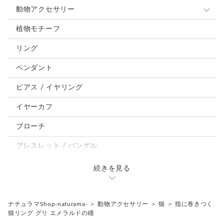
動物アクセサリー
猫
植物モチーフ
犬
リング
うさぎ
ペンダント
鳥、インコ、文鳥
ピアス / イヤリング
パンダ、馬、熊、豚、亀その他
イヤーカフ
モルフォ蝶
ブローチ
ブレスレット / バングル
ルーペ / メガネチェーン / その他
続きを見る
天然石ジュエリー1点もの
リング
チェーンネックレス
ナチュラマShop-naturama-
＞
動物アクセサリー
＞
猫
＞
指に巻きつく
猫リング グリ エメラルドの瞳
ペンダント
帯留め