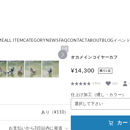
ME
ALL ITEM
CATEGORY
NEWS
FAQ
CONTACT
ABOUT
BLOG
イベン
1
/
8
オカメインコイヤーカフ
¥14,300
残り2点
1,941
120
仕上げ加工（燻し・カラー）
あり
（¥110）
カー
お支払いから3日以内に発送