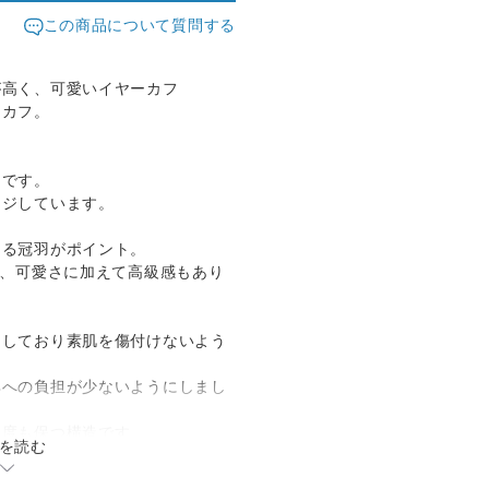
この商品について質問する
が高く、可愛いイヤーカフ
ーカフ。
フです。
ージしています。
ある冠羽がポイント。
し、可愛さに加えて高級感もあり
にしており素肌を傷付けないよう
耳への負担が少ないようにしまし
強度も保つ構造です。
を読む
デザインです。