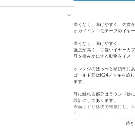
」や「素材」を十分にご確認頂き
痛くなく、着けやすく、強度
って見える場合があります。ご不
発送：
可能
オカメインコモチーフのイヤ
い合わせください。
追跡／補償
送料
追加送料
のでお問合せや発送は翌営業日よ
痛くなく、着けやすく、
強度が高く、可愛いイヤーカ
○
／
○
¥0
¥0
ておりますため、在庫が更新され
耳を棲みかにする動物をイメ
その場合制作に少しお時間いただ
国際小包）
○
／
○
大陸別
¥0〜
。
オレンジのほっぺと頭頂部に
ゴールド部はK24メッキを施
ます。
耳に触れる部分はラウンド状
設計にしてあります。
表面はすり鉢状で軽量にし、
た。
またこの形状によって素材の
続き
ナチュラマだけのオリジナル
意匠登録1652637