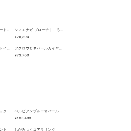
ドし、奥までしっかり入れてくだ
ます。右耳用です
デンドリティックアゲートとコザクラインコペンダント
シマエナガ ブローチ｜ころんと可愛い小鳥モチーフ・動物アクセサリー（Silver925）
ゆっくりと広げてください。
¥28,600
ゆっくりと閉じてください。
めご自分のしっくりくる箇所を見
鳥とデュモルチェライトインクオーツ 1.6ctリング
フクロウとネパールカイヤナイト5.69ct Silverリング
¥73,700
--------------------------------
(厚み2mm)
 9mm
三毛猫とデンドリティッククオーツのリング
ぺルビアンブルーオパール 猫と鳥ペンダントブローチ
¥103,400
ント
しがみつくコアラリング