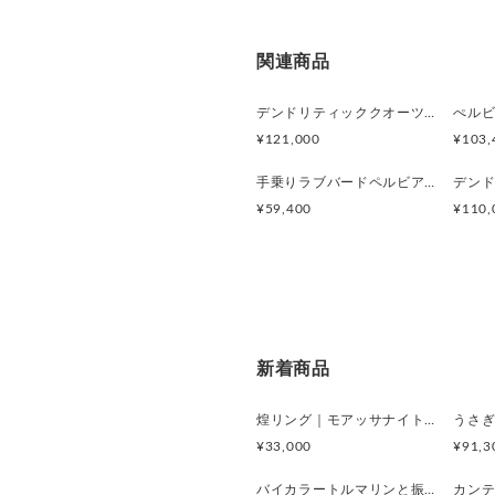
関連商品
デンドリティッククオーツとお座り白猫ペンダント
¥121,000
¥103,
手乗りラブバードペルビアンブルーオパールリング
¥59,400
¥110,
新着商品
煌リング｜モアッサナイト×天然石のシルバーリング（ブルートパーズ ペリドット アメシスト）
¥33,000
¥91,3
バイカラートルマリンと振り向くおしゃべり三毛猫のペンダント