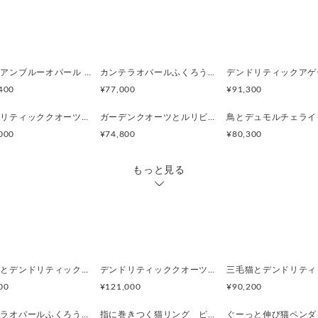
耳の一番薄い箇所からスライ
さい。
ぴったりと はまる箇所があり
ぺルビアンブルーオパール 猫と鳥ペンダントブローチ
カンテラオパールふくろうペンダント
きついと思われる方は両手で
400
¥77,000
¥91,300
ゆるいと思われる方は両手で
※耳の形状はそれぞれ違うた
デンドリティッククオーツペンダント2羽の鳥Silverペンダント
ガーデンクオーツとルリビタキのペンダント
つけてください
000
¥74,800
¥80,300
男女兼用です
もっと見る
-----------------------------------
・素材 SILVER
・イヤーカフ: 縦3.5〜5.6mm 
・鳥のサイズ: 高さ 15.5mm 横
・重量：4.6g
うさぎとデンドリティックアゲートペンダント
デンドリティッククオーツとお座り白猫ペンダント
00
¥121,000
¥90,200
カンテラオパールふくろうペンダント
指に巻きつく猫リング ピクシー
ぐーっと伸び猫ペンダ