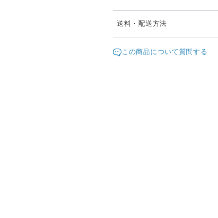
※ご購入前に作品の「サイズ
送料・配送方法
ますようお願い致します。
発送元地域：
※画面上と実物では色が異な
京都府
海外
この商品について質問する
明な点がありましたら、お問
配送方法
※土日祝は休業日となります
り順次行います。
日本国内は送料無料
※他サイトや店頭でも販売し
ていない場合がございます。
海外配送（EMS/国際eパケット/
きますことをご了承ください