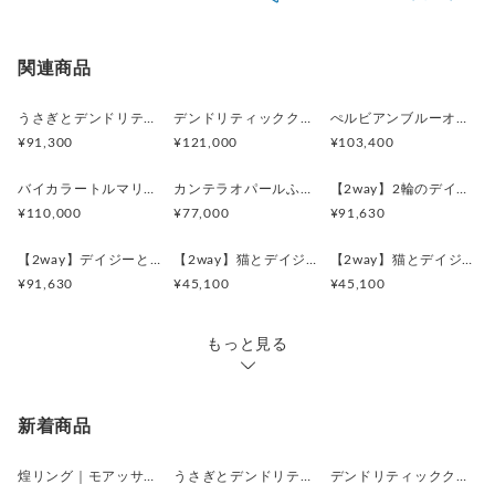
追跡／補
追加送
配送方法
送料
い。
償
料
※土日祝は休業日となりますのでお問合せや発送は翌営
日本国内は送料無料
○
／
○
¥0
¥0
関連商品
業日より順次行います。
※他サイトや店頭でも販売しておりますため、在庫が更
海外配送（EMS/国際eパケット/国際小
大陸
○
／
○
¥0〜
新されていない場合がございます。その場合制作に少し
うさぎとデンドリティックアゲートペンダント
デンドリティッククオーツとお座り白猫ペンダント
ぺルビアンブルーオパール 猫と鳥ペンダントブローチ
包）
別
お時間いただきますことをご了承ください。
¥91,300
¥121,000
¥103,400
バイカラートルマリンと振り向くおしゃべり三毛猫のペンダント
カンテラオパールふくろうペンダント
【2way】2輪のデイジーとうさぎの庭園 ブローチペンダントトップ（デンドリティックアゲート）
¥110,000
¥77,000
¥91,630
【2way】デイジーとうさぎの庭園 ブローチペンダントトップ（デンドリティックアゲート）
【2way】猫とデイジーのイニシャルSブローチペンダントトップ
【2way】猫とデイジーのイニシャルMブローチペンダントトップ
¥91,630
¥45,100
¥45,100
もっと見る
新着商品
煌リング｜モアッサナイト×天然石のシルバーリング（ブルートパーズ ペリドット アメシスト）
うさぎとデンドリティックアゲートペンダント
デンドリティッククオーツとお座り白猫ペンダント