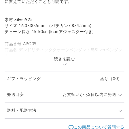
に変えていただくことも可能です。
素材 Silver925
サイズ 16.3×30.5mm （バチカン7.8×4.2mm)
チェーン長さ 45-50cm(5cmアジャスター付き)
商品番号 APO09
商品名 デンドリティッククオーツペンダント鳥Silverペンダン
ト
続きを読む
通常価格 62,000円（税込68,200円）
ギフトラッピング
あり
（¥0）
発送目安
お支払いから3日以内に発送
※ご購入前に作品の「サイズ」や「素材」を十分にご確
送料・配送方法
認頂きますようお願い致します。
発送元地域：
※画面上と実物では色が異なって見える場合がありま
京都府
海外発送：
可能
この商品について質問する
す。ご不明な点がありましたら、お問い合わせくださ