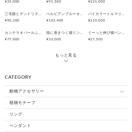
¥33,000
¥91,300
¥121,000
三毛猫とデンドリティッククオーツのリング
ぺルビアンブルーオパール 猫と鳥ペンダントブローチ
バイカラートルマリンと振り向くおしゃべり三毛猫のペンダント
¥90,200
¥103,400
¥110,000
カンテラオパールふくろうペンダント
指に巻きつく猫リング ピクシー
ぐーっと伸び猫ペンダント
¥77,000
¥33,000
¥27,500
もっと見る
CATEGORY
動物アクセサリー
猫
植物モチーフ
犬
リング
うさぎ
ペンダント