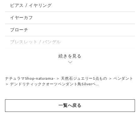
鳥、インコ、文鳥
ピアス / イヤリング
パンダ、馬、熊、豚、亀その他
イヤーカフ
モルフォ蝶
ブローチ
ブレスレット / バングル
ルーペ / メガネチェーン / その他
続きを見る
天然石ジュエリー1点もの
リング
チェーンネックレス
ナチュラマShop-naturama-
＞
天然石ジュエリー1点もの
＞
ペンダント
＞
デンドリティッククオーツペンダント鳥Silverペ…
ペンダント
帯留め
ブローチ
リングゲージ
一覧へ戻る
帯留め