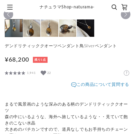
ナチュラマShop-naturama-
1
/
5
デンドリティッククオーツペンダント鳥Silverペンダント
¥68,200
残り1点
1,941
22
この商品について質問する
まるで風景画のような深みのある柄のデンドリティッククオー
ツ
森の中にいるような、海外へ旅しているような・・見ていて飽
きのこない水晶
大きめのバチカンですので、道具なしでもお手持ちのチェーン