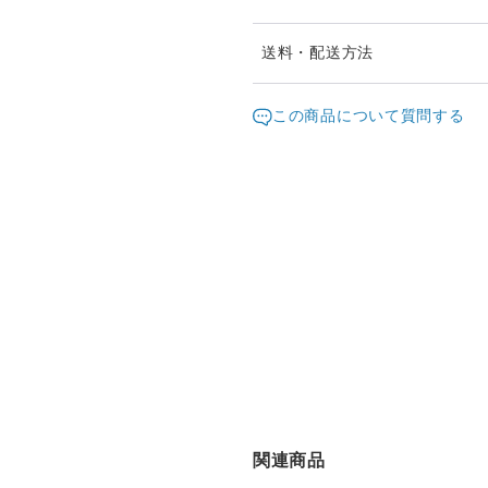
※ご購入前に作品の「サイズ
送料・配送方法
ますようお願い致します。
発送元地域：
※画面上と実物では色が異な
京都府
海外
この商品について質問する
明な点がありましたら、お問
配送方法
※土日祝は休業日となります
り順次行います。
日本国内は送料無料
※他サイトや店頭でも販売し
ていない場合がございます。
海外配送（EMS/国際eパケット/
きますことをご了承ください
関連商品