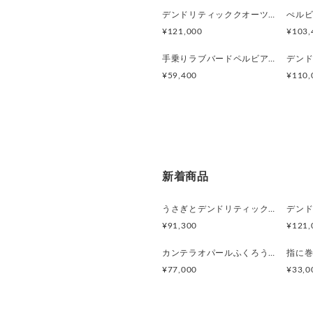
デンドリティッククオーツとお座り白猫ペンダント
¥121,000
¥103,
手乗りラブバードペルビアンブルーオパールリング
¥59,400
¥110,
新着商品
うさぎとデンドリティックアゲートペンダント
¥91,300
¥121,
カンテラオパールふくろうペンダント
¥77,000
¥33,0