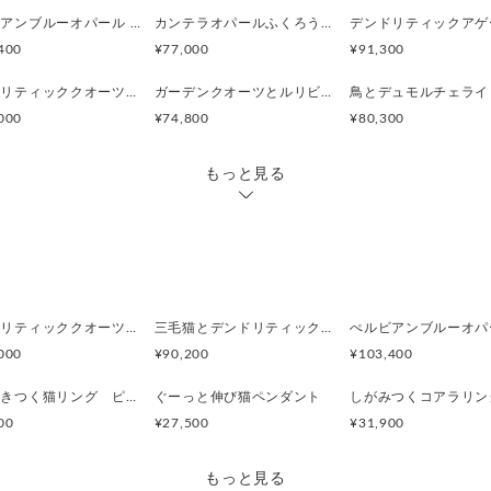
つけてください
ぺルビアンブルーオパール 猫と鳥ペンダントブローチ
カンテラオパールふくろうペンダント
400
¥77,000
¥91,300
男女兼用です
デンドリティッククオーツペンダント2羽の鳥Silverペンダント
ガーデンクオーツとルリビタキのペンダント
-----------------------------------
000
¥74,800
¥80,300
・素材 SILVER
・イヤーカフ: 縦3.5〜5.6mm 
もっと見る
・動物のサイズ: 高さ 8.7mm 横
・重量4.1g
デンドリティッククオーツとお座り白猫ペンダント
三毛猫とデンドリティッククオーツのリング
000
¥90,200
¥103,400
指に巻きつく猫リング ピクシー
ぐーっと伸び猫ペンダント
しがみつくコアラリン
00
¥27,500
¥31,900
もっと見る