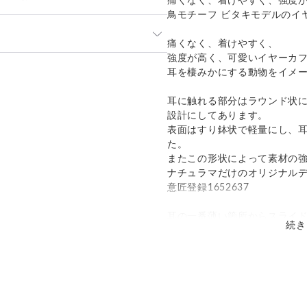
痛くなく、着けやすく、強度
鳥モチーフ ビタキモデルのイ
」や「素材」を十分にご確認頂き
痛くなく、着けやすく、
強度が高く、可愛いイヤーカ
って見える場合があります。ご不
発送：
可能
耳を棲みかにする動物をイメ
い合わせください。
追跡／補償
送料
追加送料
のでお問合せや発送は翌営業日よ
耳に触れる部分はラウンド状
設計にしてあります。
○
／
○
¥0
¥0
ておりますため、在庫が更新され
表面はすり鉢状で軽量にし、
その場合制作に少しお時間いただ
た。
国際小包）
○
／
○
大陸別
¥0〜
。
またこの形状によって素材の
ナチュラマだけのオリジナル
意匠登録1652637
耳の一番薄い箇所からスライ
続き
さい。
ぴったりと はまる箇所があり
きついと思われる方は両手で
ゆるいと思われる方は両手で
※耳の形状はそれぞれ違うた