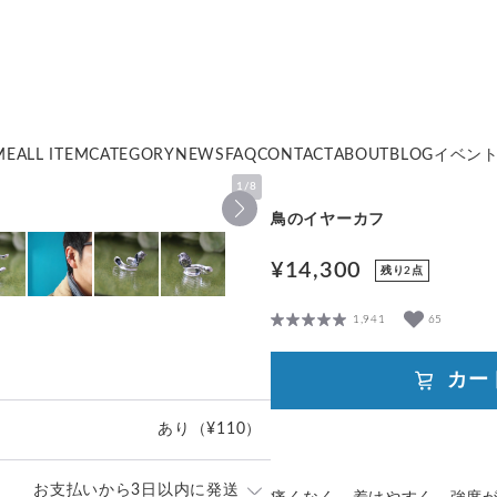
ME
ALL ITEM
CATEGORY
NEWS
FAQ
CONTACT
ABOUT
BLOG
イベン
1
/
8
鳥のイヤーカフ
¥14,300
残り2点
1,941
65
カー
あり
（¥110）
お支払いから3日以内に発送