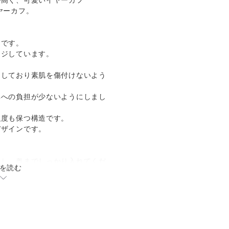
が高く、可愛いイヤーカフ
ヤーカフ。
フです。
ージしています。
にしており素肌を傷付けないよう
耳への負担が少ないようにしまし
強度も保つ構造です。
デザインです。
ドし、奥までしっかり入れてくだ
を読む
ます。右耳用です
ゆっくりと広げてください。
ゆっくりと閉じてください。
めご自分のしっくりくる箇所を見