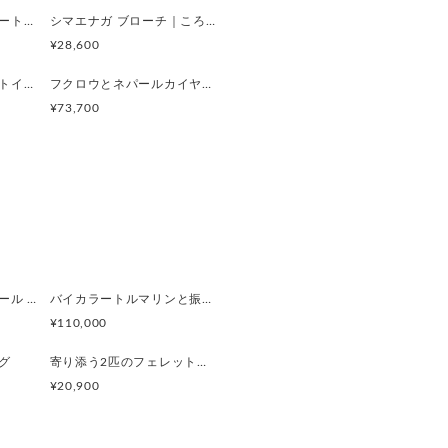
デンドリティックアゲートとコザクラインコペンダント
シマエナガ ブローチ｜ころんと可愛い小鳥モチーフ・動物アクセサリー（Silver925）
¥28,600
鳥とデュモルチェライトインクオーツ 1.6ctリング
フクロウとネパールカイヤナイト5.69ct Silverリング
--------------------------------
¥73,700
(厚み2mm)
 7.1mm
ぺルビアンブルーオパール 猫と鳥ペンダントブローチ
バイカラートルマリンと振り向くおしゃべり三毛猫のペンダント
¥110,000
グ
寄り添う2匹のフェレットリング
¥20,900