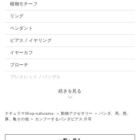
猫
植物モチーフ
犬
リング
うさぎ
ペンダント
鳥、インコ、文鳥
ピアス / イヤリング
パンダ、馬、熊、豚、亀その他
イヤーカフ
モルフォ蝶
ブローチ
ブレスレット / バングル
ルーペ / メガネチェーン / その他
続きを見る
天然石ジュエリー1点もの
リング
チェーンネックレス
ナチュラマShop-naturama-
＞
動物アクセサリー
＞
パンダ、馬、熊、
豚、亀その他
＞
カンフーするパンダピアス 片耳
ペンダント
帯留め
ブローチ
リングゲージ