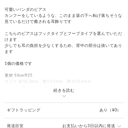
可愛いパンダのピアス
カンフーをしているような、このまま坂の下へ転げ落ちそうな
見ているだけで癒される耳飾りです
こちらのピアスはフックタイプとフープタイプを選んでいただ
けます
少しでも耳の負担を少なくするため、背中の部分は抜いてあり
ます
1個の価格です
素材 Silver925
サイズ 縦16.3mm、横12.1mm、厚み10.4mm
チェーン長さ 約6.5mm
続きを読む
重量 フック 3.9g、フープ 4.3g
ギフトラッピング
あり
（¥0）
発送目安
お支払いから3日以内に発送