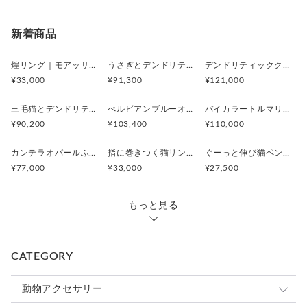
新着商品
煌リング｜モアッサナイト×天然石のシルバーリング（ブルートパーズ ペリドット アメシスト）
うさぎとデンドリティックアゲートペンダント
デンドリティッククオーツとお座り白猫ペンダント
¥33,000
¥91,300
¥121,000
三毛猫とデンドリティッククオーツのリング
ぺルビアンブルーオパール 猫と鳥ペンダントブローチ
バイカラートルマリンと振り向くおしゃべり三毛猫のペンダント
¥90,200
¥103,400
¥110,000
カンテラオパールふくろうペンダント
指に巻きつく猫リング ピクシー
ぐーっと伸び猫ペンダント
¥77,000
¥33,000
¥27,500
もっと見る
CATEGORY
動物アクセサリー