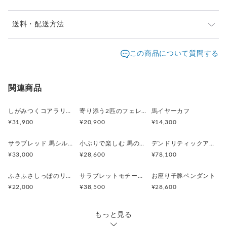
※ご購入前に作品の「サイズ」や「素材」を十分にご確
送料・配送方法
認頂きますようお願い致します。
発送元地域：
※画面上と実物では色が異なって見える場合がありま
京都府
海外発送：
可能
この商品について質問する
す。ご不明な点がありましたら、お問い合わせくださ
追跡／補
追加送
配送方法
送料
い。
償
料
※土日祝は休業日となりますのでお問合せや発送は翌営
日本国内は送料無料
○
／
○
¥0
¥0
関連商品
業日より順次行います。
※他サイトや店頭でも販売しておりますため、在庫が更
海外配送（EMS/国際eパケット/国際小
大陸
○
／
○
¥0〜
新されていない場合がございます。その場合制作に少し
しがみつくコアラリング
寄り添う2匹のフェレットリング
馬イヤーカフ
包）
別
お時間いただきますことをご了承ください。
¥31,900
¥20,900
¥14,300
サラブレッド 馬シルバーペンダント
小ぶりで楽しむ 馬のシルバーリング
デンドリティックアゲートと亀のペンダント
¥33,000
¥28,600
¥78,100
ふさふさしっぽのリスネックレス Silver925 (ゴールドカラー)
サラブレットモチーフ 馬のシルバーリング
お座り子豚ペンダント
¥22,000
¥38,500
¥28,600
もっと見る