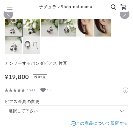
ナチュラマShop-naturama-
1
/
8
カンフーするパンダピアス 片耳
¥19,800
残り2点
1,941
10
ピアス金具の変更
この商品について質問する