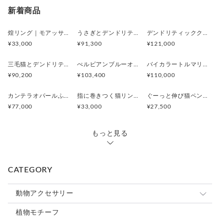
新着商品
煌リング｜モアッサナイト×天然石のシルバーリング（ブルートパーズ ペリドット アメシスト）
うさぎとデンドリティックアゲートペンダント
デンドリティッククオーツとお座り白猫ペンダント
¥33,000
¥91,300
¥121,000
三毛猫とデンドリティッククオーツのリング
ぺルビアンブルーオパール 猫と鳥ペンダントブローチ
バイカラートルマリンと振り向くおしゃべり三毛猫のペンダント
¥90,200
¥103,400
¥110,000
カンテラオパールふくろうペンダント
指に巻きつく猫リング ピクシー
ぐーっと伸び猫ペンダント
¥77,000
¥33,000
¥27,500
もっと見る
CATEGORY
動物アクセサリー
猫
植物モチーフ