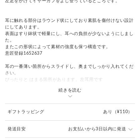
左足をかけてイヤーカフをよじ登っているところです。
耳に触れる部分はラウンド状にしており素肌を傷付けない設計
にしてあります。
表面はすり鉢状で軽量にし、耳への負担が少ないようにしまし
た。
またこの形状によって素材の強度も保つ構造です。
意匠登録1652637
耳の一番薄い箇所からスライドし、奥までしっかり入れてくだ
さい。
ぴったりと はまる箇所があります。左耳用です
続きを読む
きついと思われる方は両手でゆっくりと広げてください。
ゆるいと思われる方は両手でゆっくりと閉じてください。
※耳の形状はそれぞれ違うためご自分のしっくりくる箇所を見
ギフトラッピング
あり
（¥110）
つけてください
男女兼用です
発送目安
お支払いから3日以内に発送
-------------------------------------------------------------------
・素材 SILVER