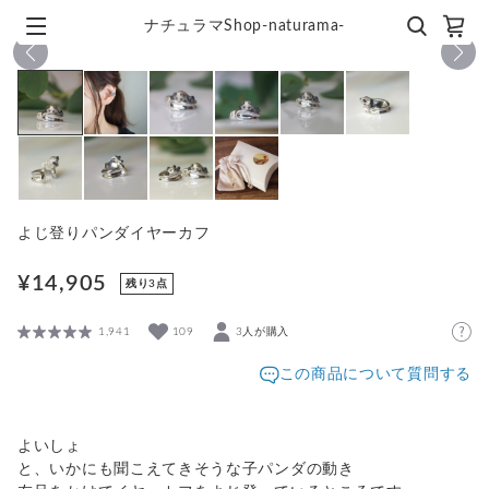
ナチュラマShop-naturama-
1
/
10
よじ登りパンダイヤーカフ
¥14,905
残り3点
1,941
109
3人が購入
この商品について質問する
よいしょ
と、いかにも聞こえてきそうな子パンダの動き