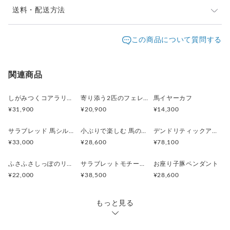
・イヤーカフ: 縦3.5〜5.6mm (厚み2mm)
※ご購入前に作品の「サイズ」や「素材」を十分にご確
送料・配送方法
・動物のサイズ: 高さ 6mm 横 13.3mm
認頂きますようお願い致します。
・重量3g
発送元地域：
※画面上と実物では色が異なって見える場合がありま
京都府
海外発送：
可能
この商品について質問する
す。ご不明な点がありましたら、お問い合わせくださ
追跡／補
追加送
配送方法
送料
い。
償
料
※土日祝は休業日となりますのでお問合せや発送は翌営
日本国内は送料無料
○
／
○
¥0
¥0
関連商品
業日より順次行います。
※他サイトや店頭でも販売しておりますため、在庫が更
海外配送（EMS/国際eパケット/国際小
大陸
○
／
○
¥0〜
新されていない場合がございます。その場合制作に少し
しがみつくコアラリング
寄り添う2匹のフェレットリング
馬イヤーカフ
包）
別
お時間いただきますことをご了承ください。
¥31,900
¥20,900
¥14,300
サラブレッド 馬シルバーペンダント
小ぶりで楽しむ 馬のシルバーリング
デンドリティックアゲートと亀のペンダント
¥33,000
¥28,600
¥78,100
ふさふさしっぽのリスネックレス Silver925 (ゴールドカラー)
サラブレットモチーフ 馬のシルバーリング
お座り子豚ペンダント
¥22,000
¥38,500
¥28,600
もっと見る