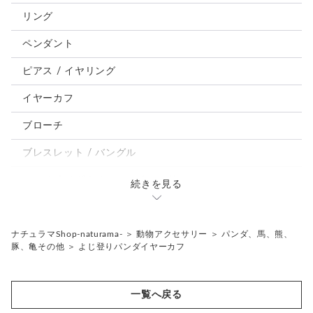
犬
リング
うさぎ
ペンダント
鳥、インコ、文鳥
ピアス / イヤリング
パンダ、馬、熊、豚、亀その他
イヤーカフ
モルフォ蝶
ブローチ
ブレスレット / バングル
ルーペ / メガネチェーン / その他
続きを見る
天然石ジュエリー1点もの
リング
チェーンネックレス
ナチュラマShop-naturama-
＞
動物アクセサリー
＞
パンダ、馬、熊、
豚、亀その他
＞
よじ登りパンダイヤーカフ
ペンダント
帯留め
ブローチ
リングゲージ
一覧へ戻る