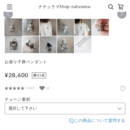
ナチュラマShop-naturama-
1
/
11
お座り子豚ペンダント
¥28,600
残り2点
1,941
12
チェーン素材
この商品について質問する