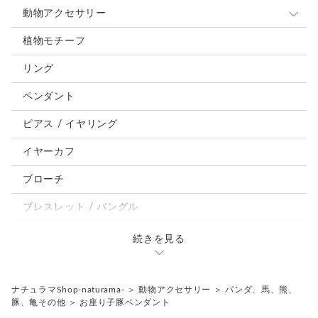
動物アクセサリー
猫
植物モチーフ
犬
リング
うさぎ
ペンダント
鳥、インコ、文鳥
ピアス / イヤリング
パンダ、馬、熊、豚、亀その他
イヤーカフ
モルフォ蝶
ブローチ
ブレスレット / バングル
ルーペ / メガネチェーン / その他
続きを見る
天然石ジュエリー1点もの
リング
チェーンネックレス
ナチュラマShop-naturama-
＞
動物アクセサリー
＞
パンダ、馬、熊、
豚、亀その他
＞
お座り子豚ペンダント
ペンダント
帯留め