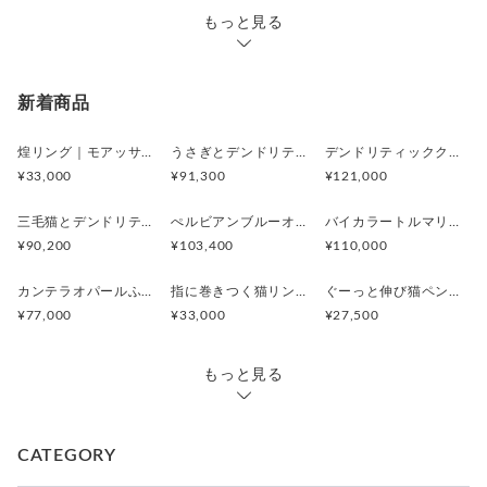
肌に優しい素材とされています
もっと見る
新着商品
煌リング｜モアッサナイト×天然石のシルバーリング（ブルートパーズ ペリドット アメシスト）
うさぎとデンドリティックアゲートペンダント
デンドリティッククオーツとお座り白猫ペンダント
¥33,000
¥91,300
¥121,000
三毛猫とデンドリティッククオーツのリング
ぺルビアンブルーオパール 猫と鳥ペンダントブローチ
バイカラートルマリンと振り向くおしゃべり三毛猫のペンダント
¥90,200
¥103,400
¥110,000
カンテラオパールふくろうペンダント
指に巻きつく猫リング ピクシー
ぐーっと伸び猫ペンダント
¥77,000
¥33,000
¥27,500
もっと見る
CATEGORY