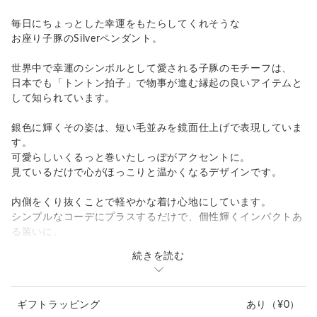
毎日にちょっとした幸運をもたらしてくれそうな
お座り子豚のSilverペンダント。
世界中で幸運のシンボルとして愛される子豚のモチーフは、
日本でも「トントン拍子」で物事が進む縁起の良いアイテムと
して知られています。
銀色に輝くその姿は、短い毛並みを鏡面仕上げで表現していま
す。
可愛らしいくるっと巻いたしっぽがアクセントに。
見ているだけで心がほっこりと温かくなるデザインです。
内側をくり抜くことで軽やかな着け心地にしています。
シンプルなコーデにプラスするだけで、個性輝くインパクトあ
る装いに。
続きを読む
心和む優しい表情の子豚ペンダントをぜひお楽しみください！
---------------------------------------------------
ギフトラッピング
あり
（¥0）
素材: Silver925