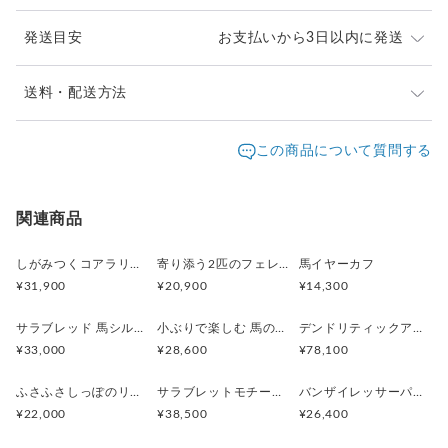
チェーン長さ: 45-50cm
サイズ: 横13.8mm, 縦20.8mm, 厚み 13mm
発送目安
お支払いから3日以内に発送
重量: 10g
【チェーンの素材がお選びいただけます】
※ご購入前に作品の「サイズ」や「素材」を十分にご確
送料・配送方法
◆ Silver925チェーン
認頂きますようお願い致します。
シルバーならではの
発送元地域：
※画面上と実物では色が異なって見える場合がありま
京都府
海外発送：
可能
この商品について質問する
上品で深みのある輝きが魅力です
す。ご不明な点がありましたら、お問い合わせくださ
追跡／補
追加送
本物のジュエリー感を
配送方法
送料
い。
償
料
楽しみたい方におすすめです
※土日祝は休業日となりますのでお問合せや発送は翌営
（※お使いいただくうちに
日本国内は送料無料
○
／
○
¥0
¥0
関連商品
業日より順次行います。
特有の経年変化が楽しめます）
※他サイトや店頭でも販売しておりますため、在庫が更
海外配送（EMS/国際eパケット/国際小
大陸
○
／
○
¥0〜
新されていない場合がございます。その場合制作に少し
しがみつくコアラリング
寄り添う2匹のフェレットリング
馬イヤーカフ
包）
別
◆ サージカルステンレス（316L）チェーン
お時間いただきますことをご了承ください。
¥31,900
¥20,900
¥14,300
医療用器具にも使われる素材で
変色しにくく
サラブレッド 馬シルバーペンダント
小ぶりで楽しむ 馬のシルバーリング
デンドリティックアゲートと亀のペンダント
お手入れがとても簡単です
¥33,000
¥28,600
¥78,100
見た目の輝きはSilver925と
大きく変わらないため
ふさふさしっぽのリスネックレス Silver925 (ゴールドカラー)
サラブレットモチーフ 馬のシルバーリング
バンザイレッサーパンダペンダント
美しさを長く気軽に保ちたい方に
¥22,000
¥38,500
¥26,400
ぴったりです
金属アレルギーを起こしにくい