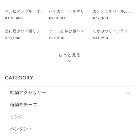
ぺルビアンブルーオパール 猫と鳥ペンダントブローチ
バイカラートルマリンと振り向くおしゃべり三毛猫のペンダント
カンテラオパールふくろうペンダント
¥103,400
¥110,000
¥77,000
指に巻きつく猫リング ピクシー
ぐーっと伸び猫ペンダント
しがみつくコアラリング
¥33,000
¥27,500
¥31,900
もっと見る
CATEGORY
動物アクセサリー
猫
植物モチーフ
犬
リング
うさぎ
ペンダント