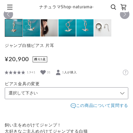
ナチュラマShop-naturama-
1
/
6
ジャンプ白猫ピアス 片耳
¥20,900
残り2点
1,941
31
1人が購入
ピアス金具の変更
この商品について質問する
飼い主をめがけてジャンプ！
大好きなご主人めがけてジャンプする白猫