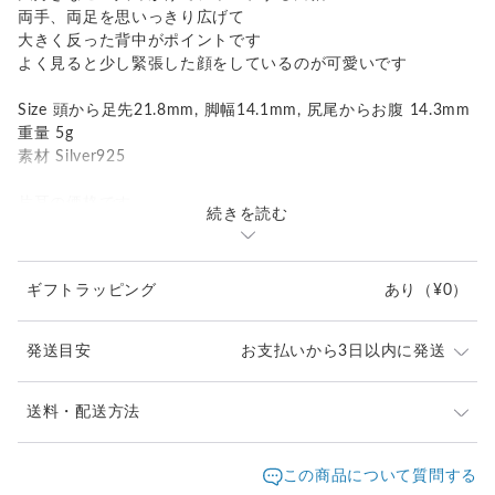
両手、両足を思いっきり広げて
大きく反った背中がポイントです
よく見ると少し緊張した顔をしているのが可愛いです
Size 頭から足先21.8mm, 脚幅14.1mm, 尻尾からお腹 14.3mm
重量 5g
素材 Silver925
片耳の価格です
続きを読む
左右ペアご希望の方は数量「２」をカートにお入れください
ギフトラッピング
あり
（¥0）
発送目安
お支払いから3日以内に発送
※ご購入前に作品の「サイズ」や「素材」を十分にご確
送料・配送方法
認頂きますようお願い致します。
発送元地域：
※画面上と実物では色が異なって見える場合がありま
京都府
海外発送：
可能
この商品について質問する
す。ご不明な点がありましたら、お問い合わせくださ
追跡／補
追加送