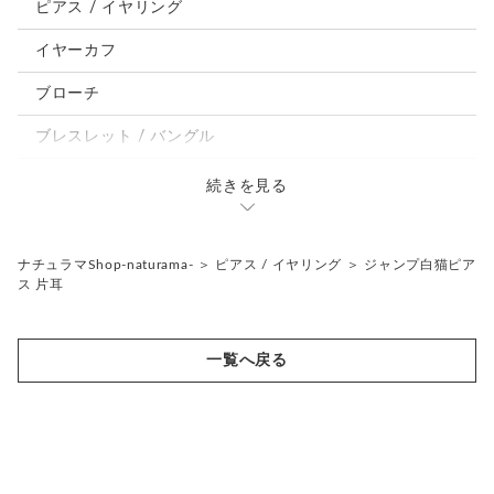
鳥、インコ、文鳥
ピアス / イヤリング
パンダ、馬、熊、豚、亀その他
イヤーカフ
モルフォ蝶
ブローチ
ブレスレット / バングル
ルーペ / メガネチェーン / その他
続きを見る
天然石ジュエリー1点もの
リング
チェーンネックレス
ナチュラマShop-naturama-
＞
ピアス / イヤリング
＞
ジャンプ白猫ピア
ス 片耳
ペンダント
帯留め
ブローチ
リングゲージ
一覧へ戻る
帯留め