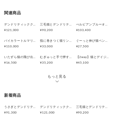
配送方法
送料
い。
償
料
※土日祝は休業日となりますのでお問合せや発送は翌営
日本国内は送料無料
○
／
○
¥0
¥0
関連商品
業日より順次行います。
※他サイトや店頭でも販売しておりますため、在庫が更
海外配送（EMS/国際eパケット/国際小
大陸
○
／
○
¥0〜
新されていない場合がございます。その場合制作に少し
デンドリティッククオーツとお座り白猫ペンダント
三毛猫とデンドリティッククオーツのリング
ぺルビアンブルーオパール 猫と鳥ペンダントブローチ
包）
別
お時間いただきますことをご了承ください。
¥121,000
¥90,200
¥103,400
バイカラートルマリンと振り向くおしゃべり三毛猫のペンダント
指に巻きつく猫リング ピクシー
ぐーっと伸び猫ペンダント
¥110,000
¥33,000
¥27,500
いたずら猫の飛び出すピンブローチ
むぎゅっと手で押す猫リング
【2way】猫とデイジーのイニシャルSブローチペンダントトップ
¥16,500
¥35,200
¥45,100
もっと見る
新着商品
うさぎとデンドリティックアゲートペンダント
デンドリティッククオーツとお座り白猫ペンダント
三毛猫とデンドリティッククオーツのリング
¥91,300
¥121,000
¥90,200