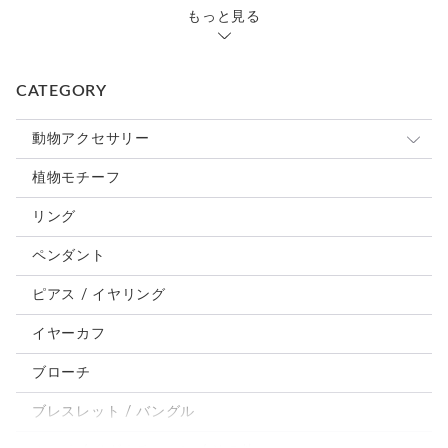
もっと見る
CATEGORY
動物アクセサリー
猫
植物モチーフ
犬
リング
うさぎ
ペンダント
鳥、インコ、文鳥
ピアス / イヤリング
パンダ、馬、熊、豚、亀その他
イヤーカフ
モルフォ蝶
ブローチ
ブレスレット / バングル