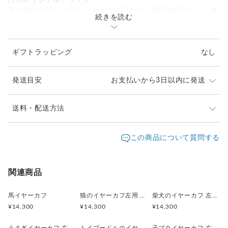
けのオリジナルデザイン。
耳に触れる部分はラウンド状に加工され、長時間使用しても痛
続きを読む
みを感じにくい設計となっています。
また、表面はすり鉢状にすることで軽量化を実現し、耳への負
ギフトラッピング
なし
担を軽減しています。
これにより、素材の強度を保ちながらも快適な着け心地です。
発送目安
お支払いから3日以内に発送
耳の薄い箇所からスライドさせて装着し、ぴったりとフィット
する位置を見つけてください。
日常のワンポイントとして、特別な日のアクセントとしてもお
※ご購入前に作品の「サイズ」や「素材」を十分にご確
送料・配送方法
すすめです。
認頂きますようお願い致します。
発送元地域：
※画面上と実物では色が異なって見える場合がありま
京都府
海外発送：
可能
この商品について質問する
す。ご不明な点がありましたら、お問い合わせくださ
追跡／補
追加送
・素材 Silver925
配送方法
送料
い。
償
料
・イヤーカフ: 縦3.5ー5.6mm (厚み2mm)
※土日祝は休業日となりますのでお問合せや発送は翌営
海外配送（EMS/国際eパケット/国際小
大陸
・チェーン長さ 6.1mm
○
／
○
¥0〜
関連商品
業日より順次行います。
包）
別
・石9mm(アメジスト（紫）、オレンジムーンストーン、レイ
※他サイトや店頭でも販売しておりますため、在庫が更
ンボームーンストーン（乳白色）、カイヤナイト（青）、ラリ
日本国内は送料無料
○
／
○
¥0
¥0
新されていない場合がございます。その場合制作に少し
馬イヤーカフ
猫のイヤーカフ左用 三毛猫 茶トラ ラテュ
柴犬のイヤーカフ 左耳用
マー（水色）、ピンクカルセドニー、ラピスラズリ（濃青）、
お時間いただきますことをご了承ください。
¥14,300
¥14,300
¥14,300
クリソプレーズ（鮮緑）、ターコイズ、スイスブルートパー
（透明度のある青）、プレナイト（透明度ある緑）