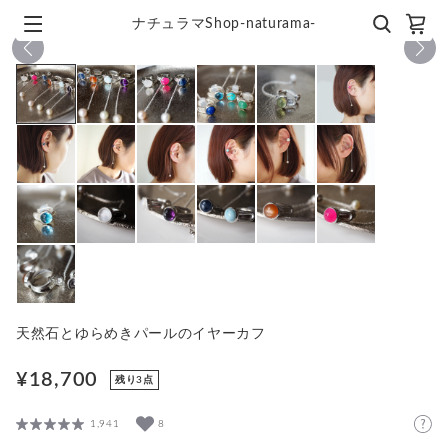
ナチュラマShop-naturama-
1
/
19
天然石とゆらめきパールのイヤーカフ
¥18,700
残り3点
1,941
8