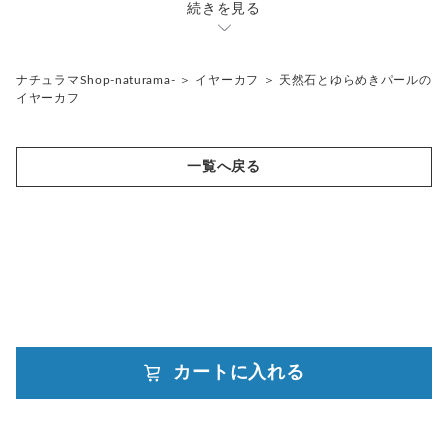
ルーペ / メガネチェーン / その他
続きを見る
天然石ジュエリー1点もの
リング
チェーンネックレス
ナチュラマShop-naturama-
＞
イヤーカフ
＞
天然石とゆらめきパールの
イヤーカフ
ペンダント
帯留め
ブローチ
リングゲージ
一覧へ戻る
帯留め
カートに入れる
powered by