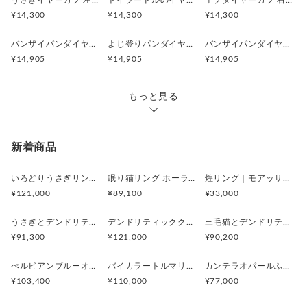
うさぎイヤーカフ 左耳用
トイプードルのイヤーカフ
子ブタイヤーカフ 右耳用
・淡水パール約6.5mm
¥14,300
¥14,300
¥14,300
・重量4.8g
バンザイパンダイヤーカフ 左耳用
よじ登りパンダイヤーカフ
バンザイパンダイヤーカフ 右耳用
¥14,905
¥14,905
¥14,905
もっと見る
新着商品
いろどりうさぎリング アンデシンラブラドライト
眠り猫リング ホーランダイトインアメシスト
煌リング｜モアッサナイト×天然石のシルバーリング（ブルートパーズ ペリドット アメシスト）
¥121,000
¥89,100
¥33,000
うさぎとデンドリティックアゲートペンダント
デンドリティッククオーツとお座り白猫ペンダント
三毛猫とデンドリティッククオーツのリング
¥91,300
¥121,000
¥90,200
ぺルビアンブルーオパール 猫と鳥ペンダントブローチ
バイカラートルマリンと振り向くおしゃべり三毛猫のペンダント
カンテラオパールふくろうペンダント
¥103,400
¥110,000
¥77,000