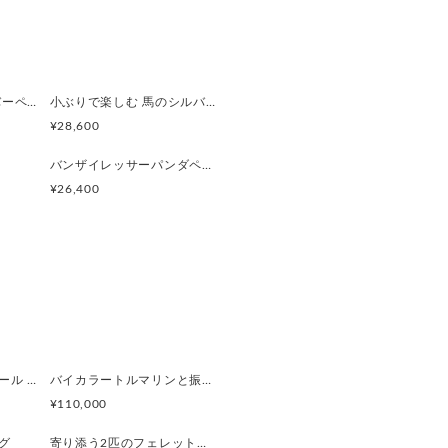
強度も保つ構造です。
ドし、奥までしっかり入れてくだ
サラブレッド 馬シルバーペンダント
小ぶりで楽しむ 馬のシルバーリング
ます。右耳用です
¥28,600
ゆっくりと広げてください。
バンザイレッサーパンダペンダント
ゆっくりと閉じてください。
¥26,400
めご自分のしっくりくる箇所を見
--------------------------------
(厚み2mm)
 5.2mm
ぺルビアンブルーオパール 猫と鳥ペンダントブローチ
バイカラートルマリンと振り向くおしゃべり三毛猫のペンダント
¥110,000
グ
寄り添う2匹のフェレットリング