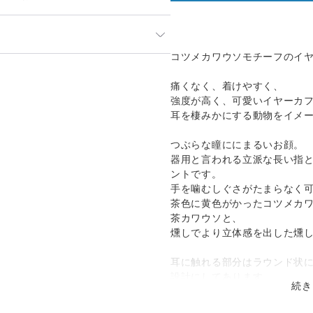
」や「素材」を十分にご確認頂き
コツメカワウソモチーフのイ
って見える場合があります。ご不
発送：
可能
い合わせください。
痛くなく、着けやすく、
追跡／補償
送料
追加送料
のでお問合せや発送は翌営業日よ
強度が高く、可愛いイヤーカ
耳を棲みかにする動物をイメ
○
／
○
¥0
¥0
ておりますため、在庫が更新され
その場合制作に少しお時間いただ
つぶらな瞳ににまるいお顔。
国際小包）
○
／
○
大陸別
¥0〜
。
器用と言われる立派な長い指
ントです。
手を噛むしぐさがたまらなく
茶色に黄色がかったコツメカワ
茶カワウソと、
燻しでより立体感を出した燻
耳に触れる部分はラウンド状
設計にしてあります。
続き
表面はすり鉢状で軽量にし、
た。