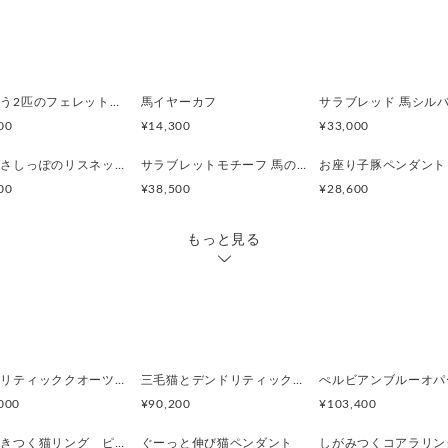
またこの形状によって素材の
意匠登録1652637
耳の一番薄い箇所からスライ
さい。
寄り添う2匹のフェレットリング
馬イヤーカフ
ぴったりと はまる箇所があり
00
¥14,300
¥33,000
きついと思われる方は両手で
ふさふさしっぽのリスネックレス Silver925 (ゴールドカラー)
サラブレットモチーフ 馬のシルバーリング
お座り子豚ペンダント
ゆるいと思われる方は両手で
00
¥38,500
¥28,600
※耳の形状はそれぞれ違うた
つけてください
もっと見る
男女兼用です
-----------------------------------
・素材 SILVER
・イヤーカフ: 縦3.5〜5.6mm 
・動物のサイズ: 高さ 8.6mm 横
・重量5g
デンドリティッククオーツとお座り白猫ペンダント
三毛猫とデンドリティッククオーツのリング
000
¥90,200
¥103,400
指に巻きつく猫リング ピクシー
ぐーっと伸び猫ペンダント
しがみつくコアラリン