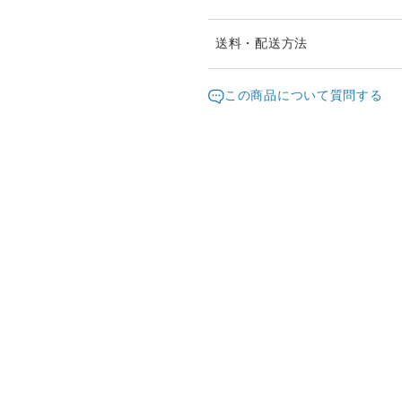
※ご購入前に作品の「サイズ
送料・配送方法
ますようお願い致します。
発送元地域：
※画面上と実物では色が異な
京都府
海外
この商品について質問する
明な点がありましたら、お問
配送方法
※土日祝は休業日となります
り順次行います。
日本国内は送料無料
※他サイトや店頭でも販売し
ていない場合がございます。
海外配送（EMS/国際eパケット/
きますことをご了承ください