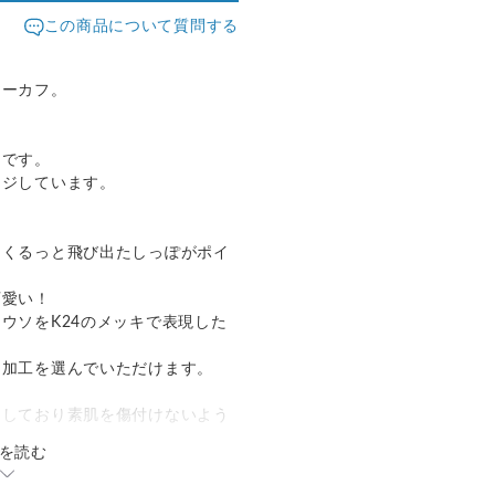
この商品について質問する
ヤーカフ。
フです。
ージしています。
とくるっと飛び出たしっぽがポイ
可愛い！
ウソをK24のメッキで表現した
し加工を選んでいただけます。
にしており素肌を傷付けないよう
を読む
耳への負担が少ないようにしまし