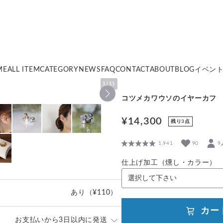
ME
ALL ITEM
CATEGORY
NEWS
FAQ
CONTACT
ABOUT
BLOG
イベン
1
/
11
コツメカワウソのイヤーカフ
¥14,300
残り3点
1,941
90
9
仕上げ加工（燻し・カラー）
あり
（¥110）
カー
お支払いから3日以内に発送