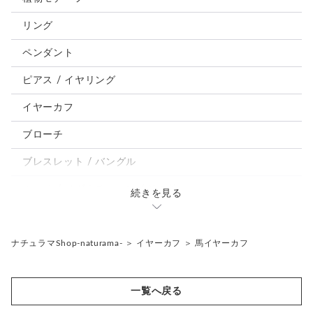
犬
リング
うさぎ
ペンダント
鳥、インコ、文鳥
ピアス / イヤリング
パンダ、馬、熊、豚、亀その他
イヤーカフ
モルフォ蝶
ブローチ
ブレスレット / バングル
ルーペ / メガネチェーン / その他
続きを見る
天然石ジュエリー1点もの
リング
チェーンネックレス
ナチュラマShop-naturama-
＞
イヤーカフ
＞
馬イヤーカフ
ペンダント
帯留め
一覧へ戻る
ブローチ
リングゲージ