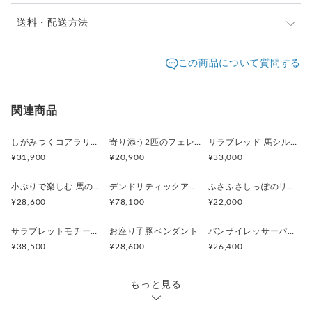
・ユニセックスデザイン
性別を問わず楽しめるシンプルな造形。
※ご購入前に作品の「サイズ」や「素材」を十分にご確
送料・配送方法
ギフトにも選ばれています。
認頂きますようお願い致します。
発送元地域：
※画面上と実物では色が異なって見える場合がありま
京都府
海外発送：
可能
この商品について質問する
【商品仕様】
す。ご不明な点がありましたら、お問い合わせくださ
追跡／補
追加送
品番：AY98
配送方法
送料
い。
償
料
素材：SILVER
※土日祝は休業日となりますのでお問合せや発送は翌営
重量：約4.1g
日本国内は送料無料
○
／
○
¥0
¥0
関連商品
業日より順次行います。
※他サイトや店頭でも販売しておりますため、在庫が更
海外配送（EMS/国際eパケット/国際小
大陸
【サイズ】
○
／
○
¥0〜
新されていない場合がございます。その場合制作に少し
しがみつくコアラリング
寄り添う2匹のフェレットリング
サラブレッド 馬シルバーペンダント
包）
別
・馬の顔部分：縦 約10.5mm
お時間いただきますことをご了承ください。
¥31,900
¥20,900
¥33,000
・カフ部分：縦 約3.5〜5.6mm / 厚み 約2mm
小ぶりで楽しむ 馬のシルバーリング
デンドリティックアゲートと亀のペンダント
ふさふさしっぽのリスネックレス Silver925 (ゴールドカラー)
仕様：右耳用
¥28,600
¥78,100
¥22,000
【着用・調整方法】
サラブレットモチーフ 馬のシルバーリング
お座り子豚ペンダント
バンザイレッサーパンダペンダント
¥38,500
¥28,600
¥26,400
・着用方法
耳の薄い部分からスライドさせ、奥までしっかり入れて装着し
てください。
もっと見る