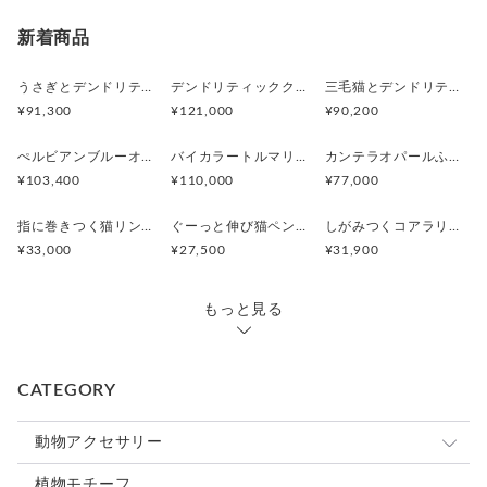
・サイズ調整
きつい場合はゆっくり広げ、ゆるい場合は軽く閉じて調整して
新着商品
ください。
※耳の形に合わせてフィット感を調整いただけます。
うさぎとデンドリティックアゲートペンダント
デンドリティッククオーツとお座り白猫ペンダント
三毛猫とデンドリティッククオーツのリング
¥91,300
¥121,000
¥90,200
ぺルビアンブルーオパール 猫と鳥ペンダントブローチ
バイカラートルマリンと振り向くおしゃべり三毛猫のペンダント
カンテラオパールふくろうペンダント
¥103,400
¥110,000
¥77,000
指に巻きつく猫リング ピクシー
ぐーっと伸び猫ペンダント
しがみつくコアラリング
¥33,000
¥27,500
¥31,900
もっと見る
CATEGORY
動物アクセサリー
猫
植物モチーフ