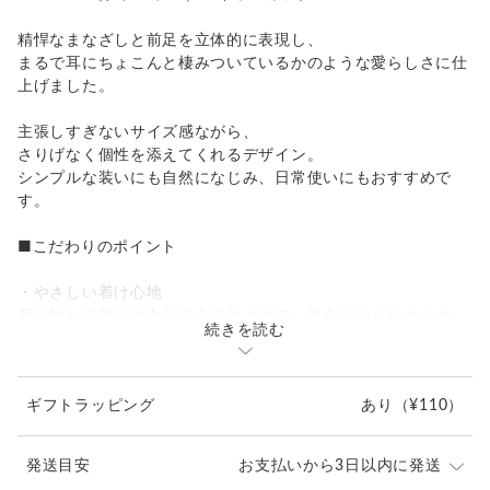
精悍なまなざしと前足を立体的に表現し、
まるで耳にちょこんと棲みついているかのような愛らしさに仕
上げました。
主張しすぎないサイズ感ながら、
さりげなく個性を添えてくれるデザイン。
シンプルな装いにも自然になじみ、日常使いにもおすすめで
す。
■こだわりのポイント
・やさしい着け心地
耳に触れる部分は丸みのある仕上げで、肌あたりもなめらか。
続きを読む
長時間でも快適にお使いいただけます。
・軽やかさと強度のバランス
ギフトラッピング
あり
（¥110）
内側をすり鉢状にすることで軽量化しつつ、しっかりとした強
度も確保。
耳への負担を抑えた設計です。（意匠登録1652637）
発送目安
お支払いから3日以内に発送